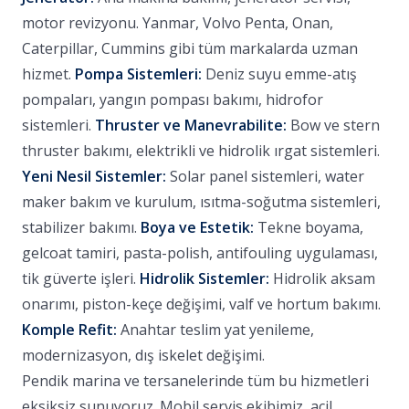
motor revizyonu. Yanmar, Volvo Penta, Onan,
Caterpillar, Cummins gibi tüm markalarda uzman
hizmet.
Pompa Sistemleri:
Deniz suyu emme-atış
pompaları, yangın pompası bakımı, hidrofor
sistemleri.
Thruster ve Manevrabilite:
Bow ve stern
thruster bakımı, elektrikli ve hidrolik ırgat sistemleri.
Yeni Nesil Sistemler:
Solar panel sistemleri, water
maker bakım ve kurulum, ısıtma-soğutma sistemleri,
stabilizer bakımı.
Boya ve Estetik:
Tekne boyama,
gelcoat tamiri, pasta-polish, antifouling uygulaması,
tik güverte işleri.
Hidrolik Sistemler:
Hidrolik aksam
onarımı, piston-keçe değişimi, valf ve hortum bakımı.
Komple Refit:
Anahtar teslim yat yenileme,
modernizasyon, dış iskelet değişimi.
Pendik marina ve tersanelerinde tüm bu hizmetleri
eksiksiz sunuyoruz. Mobil servis ekibimiz, acil