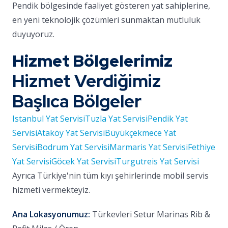
Pendik bölgesinde faaliyet gösteren yat sahiplerine,
en yeni teknolojik çözümleri sunmaktan mutluluk
duyuyoruz.
Hizmet Bölgelerimiz
Hizmet Verdiğimiz
Başlıca Bölgeler
Istanbul Yat Servisi
Tuzla Yat Servisi
Pendik Yat
Servisi
Ataköy Yat Servisi
Büyükçekmece Yat
Servisi
Bodrum Yat Servisi
Marmaris Yat Servisi
Fethiye
Yat Servisi
Göcek Yat Servisi
Turgutreis Yat Servisi
Ayrıca Türkiye'nin tüm kıyı şehirlerinde mobil servis
hizmeti vermekteyiz.
Ana Lokasyonumuz:
Türkevleri Setur Marinas Rib &