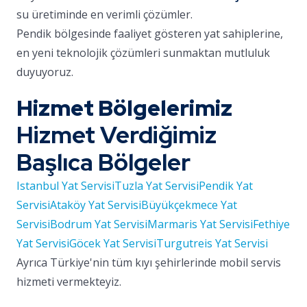
su üretiminde en verimli çözümler.
Pendik bölgesinde faaliyet gösteren yat sahiplerine,
en yeni teknolojik çözümleri sunmaktan mutluluk
duyuyoruz.
Hizmet Bölgelerimiz
Hizmet Verdiğimiz
Başlıca Bölgeler
Istanbul Yat Servisi
Tuzla Yat Servisi
Pendik Yat
Servisi
Ataköy Yat Servisi
Büyükçekmece Yat
Servisi
Bodrum Yat Servisi
Marmaris Yat Servisi
Fethiye
Yat Servisi
Göcek Yat Servisi
Turgutreis Yat Servisi
Ayrıca Türkiye'nin tüm kıyı şehirlerinde mobil servis
hizmeti vermekteyiz.