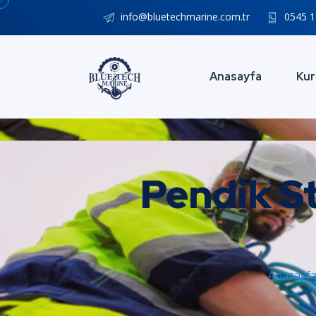
info@bluetechmarine.com.tr
0545 1
Anasayfa
Kur
Pendik St
Anasayf