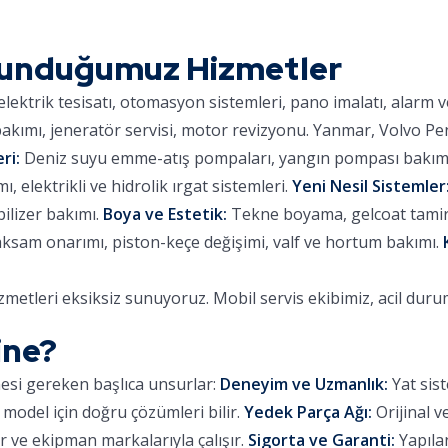
Sunduğumuz Hizmetler
lektrik tesisatı, otomasyon sistemleri, pano imalatı, alarm 
kımı, jeneratör servisi, motor revizyonu. Yanmar, Volvo Pe
ri:
Deniz suyu emme-atış pompaları, yangın pompası bakımı,
 elektrikli ve hidrolik ırgat sistemleri.
Yeni Nesil Sistemler
ilizer bakımı.
Boya ve Estetik:
Tekne boyama, gelcoat tamiri,
aksam onarımı, piston-keçe değişimi, valf ve hortum bakımı.
metleri eksiksiz sunuyoruz. Mobil servis ekibimiz, acil dur
ine?
mesi gereken başlıca unsurlar:
Deneyim ve Uzmanlık:
Yat sist
 model için doğru çözümleri bilir.
Yedek Parça Ağı:
Orijinal v
 ve ekipman markalarıyla çalışır.
Sigorta ve Garanti:
Yapılan