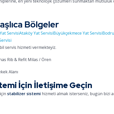
hiplerine, en yeni teknolojik çözümleri sunmaktan mutluluk
aşlıca Bölgeler
Yat Servisi
Ataköy Yat Servisi
Büyükçekmece Yat Servisi
Bodru
Servisi
bil servis hizmeti vermekteyiz.
as Rib & Refit Milas / Ören
kek Alanı
temi İçin İletişime Geçin
için
stabilizer sistemi
hizmeti almak isterseniz, bugün bizi ar