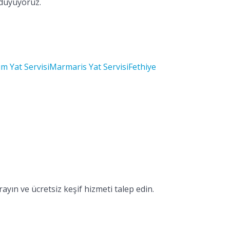
 duyuyoruz.
m Yat Servisi
Marmaris Yat Servisi
Fethiye
ayın ve ücretsiz keşif hizmeti talep edin.