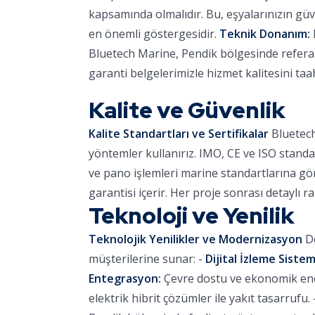
kapsamında olmalıdır. Bu, eşyalarınızın güve
en önemli göstergesidir.
Teknik Donanım:
Bluetech Marine, Pendik bölgesinde referans
garanti belgelerimizle hizmet kalitesini ta
Kalite ve Güvenlik
Kalite Standartları ve Sertifikalar
Bluetech
yöntemler kullanırız. IMO, CE ve ISO standa
ve pano işlemleri marine standartlarına göre
garantisi içerir. Her proje sonrası detaylı r
Teknoloji ve Yenilik
Teknolojik Yenilikler ve Modernizasyon
De
müşterilerine sunar: -
Dijital İzleme Sistem
Entegrasyon:
Çevre dostu ve ekonomik ener
elektrik hibrit çözümler ile yakıt tasarrufu. 