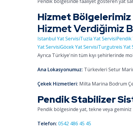
Pendik bölgesinde faaliyet gösteren yat sa
Hizmet Bölgelerimiz
Hizmet Verdiğimiz B
Istanbul Yat Servisi
Tuzla Yat Servisi
Pendik 
Yat Servisi
Göcek Yat Servisi
Turgutreis Yat 
Ayrıca Türkiye'nin tüm kıyı şehirlerinde mo
Ana Lokasyonumuz:
Türkevleri Setur Marin
Çekek Hizmetleri:
Milta Marina Bodrum Çe
Pendik Stabilizer Sis
Pendik bölgesinde yat, tekne veya geminiz 
Telefon:
0542 486 45 45