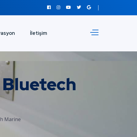
vasyon
İletişim
| Bluetech
ech Marine