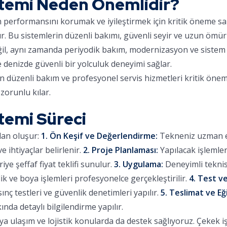
stemi Neden Önemlidir?
ın performansını korumak ve iyileştirmek için kritik öneme sa
ır. Bu sistemlerin düzenli bakımı, güvenli seyir ve uzun ömür
eğil, aynı zamanda periyodik bakım, modernizasyon ve sistem 
e denizde güvenli bir yolculuk deneyimi sağlar.
in düzenli bakım ve profesyonel servis hizmetleri kritik önem
zorunlu kılar.
stemi Süreci
dan oluşur:
1. Ön Keşif ve Değerlendirme:
Tekneniz uzman eki
 ihtiyaçlar belirlenir.
2. Proje Planlaması:
Yapılacak işlemle
iye şeffaf fiyat teklifi sunulur.
3. Uygulama:
Deneyimli teknis
lik ve boya işlemleri profesyonelce gerçekleştirilir.
4. Test ve
sınç testleri ve güvenlik denetimleri yapılır.
5. Teslimat ve Eğ
ında detaylı bilgilendirme yapılır.
 ulaşım ve lojistik konularda da destek sağlıyoruz. Çekek işl