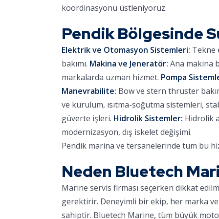
koordinasyonu üstleniyoruz.
Pendik Bölgesinde 
Elektrik ve Otomasyon Sistemleri:
Tekne e
bakımı.
Makina ve Jeneratör:
Ana makina ba
markalarda uzman hizmet.
Pompa Sistemle
Manevrabilite:
Bow ve stern thruster bakımı,
ve kurulum, ısıtma-soğutma sistemleri, stab
güverte işleri.
Hidrolik Sistemler:
Hidrolik 
modernizasyon, dış iskelet değişimi.
Pendik marina ve tersanelerinde tüm bu hiz
Neden Bluetech Mar
Marine servis firması seçerken dikkat edil
gerektirir. Deneyimli bir ekip, her marka ve
sahiptir. Bluetech Marine, tüm büyük motor