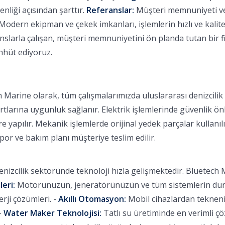
nliği açısından şarttır.
Referanslar:
Müşteri memnuniyeti ve b
Modern ekipman ve çekek imkanları, işlemlerin hızlı ve kalitel
larla çalışan, müşteri memnuniyetini ön planda tutan bir fi
ahhüt ediyoruz.
 Marine olarak, tüm çalışmalarımızda uluslararası denizcili
rtlarına uygunluk sağlanır. Elektrik işlemlerinde güvenlik ön
 yapılır. Mekanik işlemlerde orijinal yedek parçalar kullanılı
apor ve bakım planı müşteriye teslim edilir.
nizcilik sektöründe teknoloji hızla gelişmektedir. Bluetech M
leri:
Motorunuzun, jeneratörünüzün ve tüm sistemlerin durum
ji çözümleri. -
Akıllı Otomasyon:
Mobil cihazlardan tekneniz
-
Water Maker Teknolojisi:
Tatlı su üretiminde en verimli ç