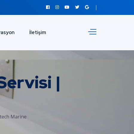
vasyon
İletişim
ervisi |
etech Marine