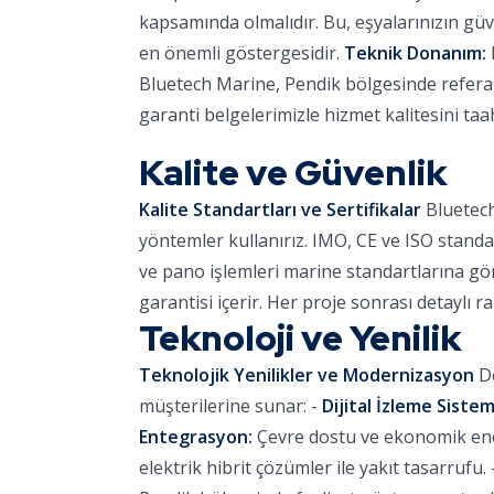
kapsamında olmalıdır. Bu, eşyalarınızın güve
en önemli göstergesidir.
Teknik Donanım:
Bluetech Marine, Pendik bölgesinde referans
garanti belgelerimizle hizmet kalitesini ta
Kalite ve Güvenlik
Kalite Standartları ve Sertifikalar
Bluetech
yöntemler kullanırız. IMO, CE ve ISO standa
ve pano işlemleri marine standartlarına göre
garantisi içerir. Her proje sonrası detaylı r
Teknoloji ve Yenilik
Teknolojik Yenilikler ve Modernizasyon
De
müşterilerine sunar: -
Dijital İzleme Sistem
Entegrasyon:
Çevre dostu ve ekonomik ener
elektrik hibrit çözümler ile yakıt tasarrufu. 