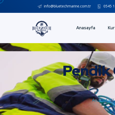
info@bluetechmarine.com.tr
0545 1
Anasayfa
Kur
Pendik 
Anasayfa
//