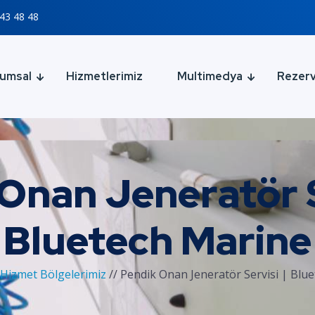
43 48 48
umsal
Hizmetlerimiz
Multimedya
Rezer
Onan Jeneratör S
Bluetech Marine
Hizmet Bölgelerimiz
//
Pendik Onan Jeneratör Servisi | Blu