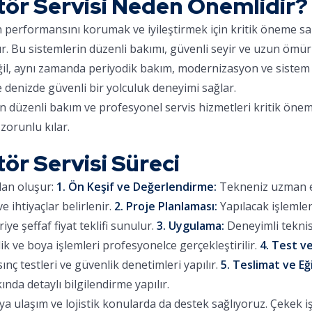
ör Servisi Neden Önemlidir?
ın performansını korumak ve iyileştirmek için kritik öneme sa
ır. Bu sistemlerin düzenli bakımı, güvenli seyir ve uzun ömür
eğil, aynı zamanda periyodik bakım, modernizasyon ve sistem 
e denizde güvenli bir yolculuk deneyimi sağlar.
in düzenli bakım ve profesyonel servis hizmetleri kritik önem
zorunlu kılar.
ör Servisi Süreci
dan oluşur:
1. Ön Keşif ve Değerlendirme:
Tekneniz uzman eki
 ihtiyaçlar belirlenir.
2. Proje Planlaması:
Yapılacak işlemle
iye şeffaf fiyat teklifi sunulur.
3. Uygulama:
Deneyimli teknis
lik ve boya işlemleri profesyonelce gerçekleştirilir.
4. Test ve
sınç testleri ve güvenlik denetimleri yapılır.
5. Teslimat ve Eğ
ında detaylı bilgilendirme yapılır.
 ulaşım ve lojistik konularda da destek sağlıyoruz. Çekek işl