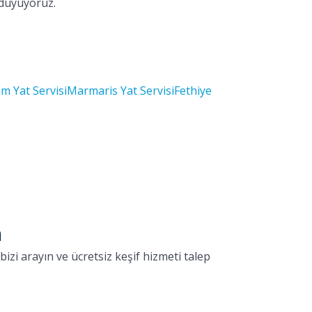
 duyuyoruz.
m Yat Servisi
Marmaris Yat Servisi
Fethiye
n
izi arayın ve ücretsiz keşif hizmeti talep