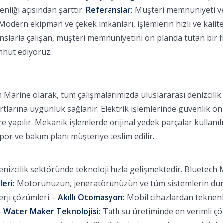
nliği açısından şarttır.
Referanslar:
Müşteri memnuniyeti ve b
Modern ekipman ve çekek imkanları, işlemlerin hızlı ve kalitel
larla çalışan, müşteri memnuniyetini ön planda tutan bir fi
ahhüt ediyoruz.
 Marine olarak, tüm çalışmalarımızda uluslararası denizcili
rtlarına uygunluk sağlanır. Elektrik işlemlerinde güvenlik ön
 yapılır. Mekanik işlemlerde orijinal yedek parçalar kullanılı
apor ve bakım planı müşteriye teslim edilir.
nizcilik sektöründe teknoloji hızla gelişmektedir. Bluetech M
leri:
Motorunuzun, jeneratörünüzün ve tüm sistemlerin durum
ji çözümleri. -
Akıllı Otomasyon:
Mobil cihazlardan tekneniz
-
Water Maker Teknolojisi:
Tatlı su üretiminde en verimli ç