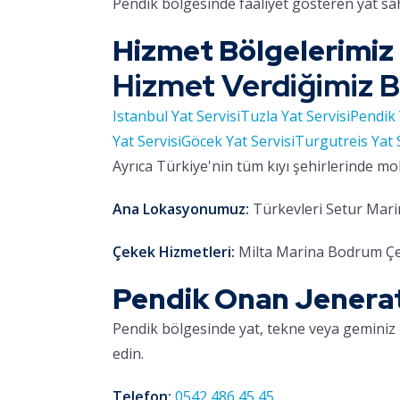
Pendik bölgesinde faaliyet gösteren yat sa
Hizmet Bölgelerimiz
Hizmet Verdiğimiz B
Istanbul Yat Servisi
Tuzla Yat Servisi
Pendik 
Yat Servisi
Göcek Yat Servisi
Turgutreis Yat 
Ayrıca Türkiye'nin tüm kıyı şehirlerinde mo
Ana Lokasyonumuz:
Türkevleri Setur Marin
Çekek Hizmetleri:
Milta Marina Bodrum Çe
Pendik Onan Jeneratö
Pendik bölgesinde yat, tekne veya geminiz 
edin.
Telefon:
0542 486 45 45