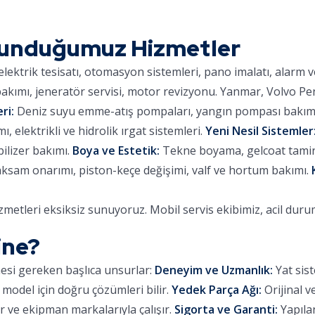
Sunduğumuz Hizmetler
lektrik tesisatı, otomasyon sistemleri, pano imalatı, alarm 
kımı, jeneratör servisi, motor revizyonu. Yanmar, Volvo Pe
ri:
Deniz suyu emme-atış pompaları, yangın pompası bakımı,
 elektrikli ve hidrolik ırgat sistemleri.
Yeni Nesil Sistemler
ilizer bakımı.
Boya ve Estetik:
Tekne boyama, gelcoat tamiri,
aksam onarımı, piston-keçe değişimi, valf ve hortum bakımı.
metleri eksiksiz sunuyoruz. Mobil servis ekibimiz, acil dur
ine?
mesi gereken başlıca unsurlar:
Deneyim ve Uzmanlık:
Yat sist
 model için doğru çözümleri bilir.
Yedek Parça Ağı:
Orijinal v
 ve ekipman markalarıyla çalışır.
Sigorta ve Garanti:
Yapılan