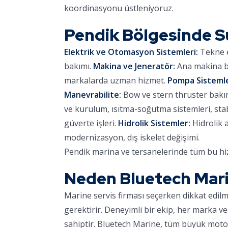
koordinasyonu üstleniyoruz.
Pendik Bölgesinde 
Elektrik ve Otomasyon Sistemleri:
Tekne e
bakımı.
Makina ve Jeneratör:
Ana makina ba
markalarda uzman hizmet.
Pompa Sistemle
Manevrabilite:
Bow ve stern thruster bakımı,
ve kurulum, ısıtma-soğutma sistemleri, stab
güverte işleri.
Hidrolik Sistemler:
Hidrolik 
modernizasyon, dış iskelet değişimi.
Pendik marina ve tersanelerinde tüm bu hiz
Neden Bluetech Mar
Marine servis firması seçerken dikkat edil
gerektirir. Deneyimli bir ekip, her marka ve
sahiptir. Bluetech Marine, tüm büyük motor