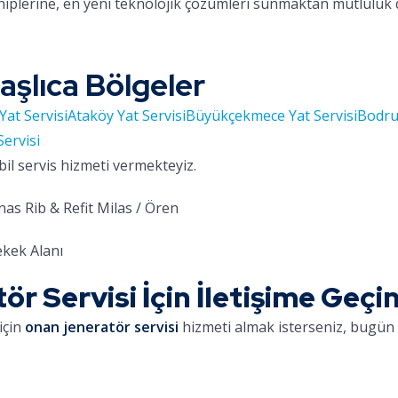
hiplerine, en yeni teknolojik çözümleri sunmaktan mutluluk
aşlıca Bölgeler
Yat Servisi
Ataköy Yat Servisi
Büyükçekmece Yat Servisi
Bodru
Servisi
bil servis hizmeti vermekteyiz.
as Rib & Refit Milas / Ören
kek Alanı
r Servisi İçin İletişime Geçi
için
onan jeneratör servisi
hizmeti almak isterseniz, bugün b