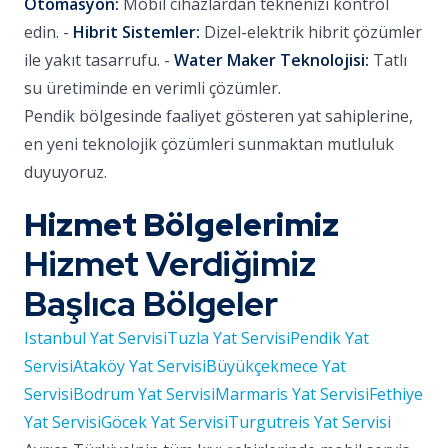
Otomasyon:
Mobil cihazlardan teknenizi kontrol
edin. -
Hibrit Sistemler:
Dizel-elektrik hibrit çözümler
ile yakıt tasarrufu. -
Water Maker Teknolojisi:
Tatlı
su üretiminde en verimli çözümler.
Pendik bölgesinde faaliyet gösteren yat sahiplerine,
en yeni teknolojik çözümleri sunmaktan mutluluk
duyuyoruz.
Hizmet Bölgelerimiz
Hizmet Verdiğimiz
Başlıca Bölgeler
Istanbul Yat Servisi
Tuzla Yat Servisi
Pendik Yat
Servisi
Ataköy Yat Servisi
Büyükçekmece Yat
Servisi
Bodrum Yat Servisi
Marmaris Yat Servisi
Fethiye
Yat Servisi
Göcek Yat Servisi
Turgutreis Yat Servisi