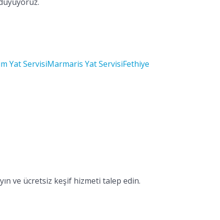
 duyuyoruz.
m Yat Servisi
Marmaris Yat Servisi
Fethiye
ın ve ücretsiz keşif hizmeti talep edin.