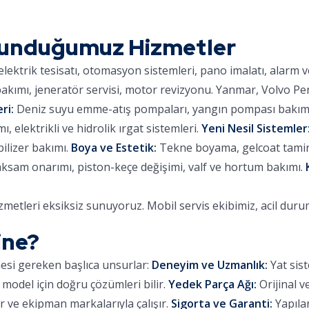
Sunduğumuz Hizmetler
lektrik tesisatı, otomasyon sistemleri, pano imalatı, alarm 
kımı, jeneratör servisi, motor revizyonu. Yanmar, Volvo Pe
ri:
Deniz suyu emme-atış pompaları, yangın pompası bakımı,
 elektrikli ve hidrolik ırgat sistemleri.
Yeni Nesil Sistemler
ilizer bakımı.
Boya ve Estetik:
Tekne boyama, gelcoat tamiri,
aksam onarımı, piston-keçe değişimi, valf ve hortum bakımı.
metleri eksiksiz sunuyoruz. Mobil servis ekibimiz, acil dur
ine?
mesi gereken başlıca unsurlar:
Deneyim ve Uzmanlık:
Yat sist
 model için doğru çözümleri bilir.
Yedek Parça Ağı:
Orijinal v
 ve ekipman markalarıyla çalışır.
Sigorta ve Garanti:
Yapılan