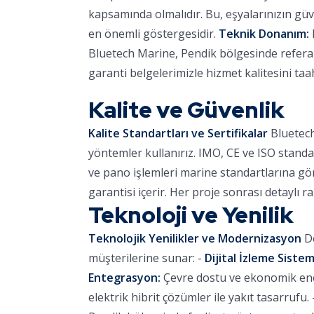
kapsamında olmalıdır. Bu, eşyalarınızın güve
en önemli göstergesidir.
Teknik Donanım:
Bluetech Marine, Pendik bölgesinde referans
garanti belgelerimizle hizmet kalitesini ta
Kalite ve Güvenlik
Kalite Standartları ve Sertifikalar
Bluetech
yöntemler kullanırız. IMO, CE ve ISO standa
ve pano işlemleri marine standartlarına göre
garantisi içerir. Her proje sonrası detaylı r
Teknoloji ve Yenilik
Teknolojik Yenilikler ve Modernizasyon
De
müşterilerine sunar: -
Dijital İzleme Sistem
Entegrasyon:
Çevre dostu ve ekonomik ener
elektrik hibrit çözümler ile yakıt tasarrufu. 