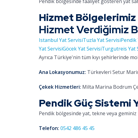
Pendik bölgesinde faaliyet gösteren yat sa
Hizmet Bölgelerimiz
Hizmet Verdiğimiz B
Istanbul Yat Servisi
Tuzla Yat Servisi
Pendik 
Yat Servisi
Göcek Yat Servisi
Turgutreis Yat 
Ayrıca Türkiye'nin tüm kıyı şehirlerinde mo
Ana Lokasyonumuz:
Türkevleri Setur Marin
Çekek Hizmetleri:
Milta Marina Bodrum Çe
Pendik Güç Sistemi Ya
Pendik bölgesinde yat, tekne veya geminiz 
Telefon:
0542 486 45 45