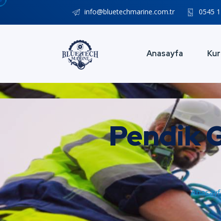
info@bluetechmarine.com.tr
0545 1
Anasayfa
Kur
Pendik G
Anasay