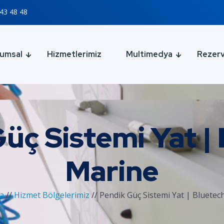
43 48 48
umsal
Hizmetlerimiz
Multimedya
Rezer
üç Sistemi Yat |
Marine
fa
//
Hizmet Bölgelerimiz
//
Pendik Güç Sistemi Yat | Bluetec