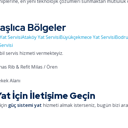
hiplerine, en yeni teknolojik çözümleri sunmaktan mutluluk
aşlıca Bölgeler
Yat Servisi
Ataköy Yat Servisi
Büyükçekmece Yat Servisi
Bodru
Servisi
bil servis hizmeti vermekteyiz.
as Rib & Refit Milas / Ören
kek Alanı
t İçin İletişime Geçin
için
güç sistemi yat
hizmeti almak isterseniz, bugün bizi aray