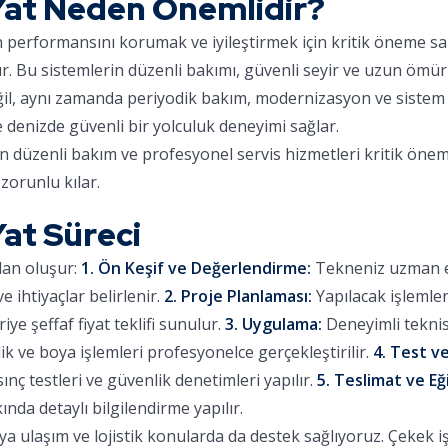
Yat Neden Önemlidir?
ın performansını korumak ve iyileştirmek için kritik öneme sa
ır. Bu sistemlerin düzenli bakımı, güvenli seyir ve uzun ömür
eğil, aynı zamanda periyodik bakım, modernizasyon ve sistem 
e denizde güvenli bir yolculuk deneyimi sağlar.
in düzenli bakım ve profesyonel servis hizmetleri kritik önem
zorunlu kılar.
at Süreci
dan oluşur:
1. Ön Keşif ve Değerlendirme:
Tekneniz uzman eki
 ihtiyaçlar belirlenir.
2. Proje Planlaması:
Yapılacak işlemle
iye şeffaf fiyat teklifi sunulur.
3. Uygulama:
Deneyimli teknis
lik ve boya işlemleri profesyonelce gerçekleştirilir.
4. Test ve
sınç testleri ve güvenlik denetimleri yapılır.
5. Teslimat ve Eğ
ında detaylı bilgilendirme yapılır.
 ulaşım ve lojistik konularda da destek sağlıyoruz. Çekek işl