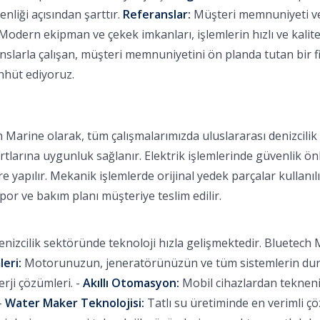
nliği açısından şarttır.
Referanslar:
Müşteri memnuniyeti ve b
Modern ekipman ve çekek imkanları, işlemlerin hızlı ve kalitel
larla çalışan, müşteri memnuniyetini ön planda tutan bir fi
ahhüt ediyoruz.
 Marine olarak, tüm çalışmalarımızda uluslararası denizcili
rtlarına uygunluk sağlanır. Elektrik işlemlerinde güvenlik ön
 yapılır. Mekanik işlemlerde orijinal yedek parçalar kullanılı
apor ve bakım planı müşteriye teslim edilir.
nizcilik sektöründe teknoloji hızla gelişmektedir. Bluetech M
leri:
Motorunuzun, jeneratörünüzün ve tüm sistemlerin durum
ji çözümleri. -
Akıllı Otomasyon:
Mobil cihazlardan tekneniz
-
Water Maker Teknolojisi:
Tatlı su üretiminde en verimli ç