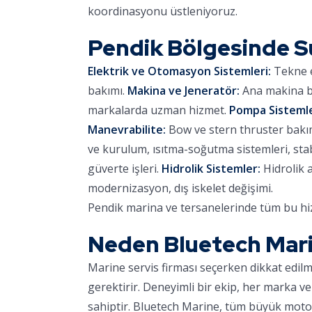
koordinasyonu üstleniyoruz.
Pendik Bölgesinde 
Elektrik ve Otomasyon Sistemleri:
Tekne e
bakımı.
Makina ve Jeneratör:
Ana makina ba
markalarda uzman hizmet.
Pompa Sistemle
Manevrabilite:
Bow ve stern thruster bakımı,
ve kurulum, ısıtma-soğutma sistemleri, stab
güverte işleri.
Hidrolik Sistemler:
Hidrolik 
modernizasyon, dış iskelet değişimi.
Pendik marina ve tersanelerinde tüm bu hiz
Neden Bluetech Mar
Marine servis firması seçerken dikkat edil
gerektirir. Deneyimli bir ekip, her marka ve
sahiptir. Bluetech Marine, tüm büyük motor