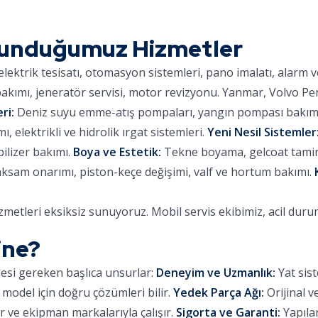
Sunduğumuz Hizmetler
lektrik tesisatı, otomasyon sistemleri, pano imalatı, alarm 
kımı, jeneratör servisi, motor revizyonu. Yanmar, Volvo Pe
ri:
Deniz suyu emme-atış pompaları, yangın pompası bakımı,
 elektrikli ve hidrolik ırgat sistemleri.
Yeni Nesil Sistemler
ilizer bakımı.
Boya ve Estetik:
Tekne boyama, gelcoat tamiri,
aksam onarımı, piston-keçe değişimi, valf ve hortum bakımı.
metleri eksiksiz sunuyoruz. Mobil servis ekibimiz, acil dur
ine?
mesi gereken başlıca unsurlar:
Deneyim ve Uzmanlık:
Yat sist
 model için doğru çözümleri bilir.
Yedek Parça Ağı:
Orijinal v
 ve ekipman markalarıyla çalışır.
Sigorta ve Garanti:
Yapılan