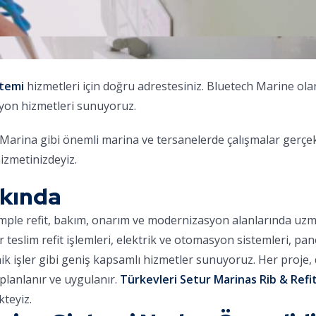
stemi
hizmetleri için doğru adrestesiniz. Bluetech Marine o
syon hizmetleri sunuyoruz.
arina gibi önemli marina ve tersanelerde çalışmalar gerçek
izmetinizdeyiz.
kkında
omple refit, bakım, onarım ve modernizasyon alanlarında uz
ar teslim refit işlemleri, elektrik ve otomasyon sistemleri, pa
nik işler gibi geniş kapsamlı hizmetler sunuyoruz. Her proje
planlanır ve uygulanır.
Türkevleri Setur Marinas Rib & Refit
teyiz.