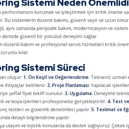
ring Sistemi Neden Önemlidi
ın performansını korumak ve iyileştirmek için kritik öneme sa
ır. Bu sistemlerin düzenli bakımı, güvenli seyir ve uzun ömür
eğil, aynı zamanda periyodik bakım, modernizasyon ve sistem 
e denizde güvenli bir yolculuk deneyimi sağlar.
in düzenli bakım ve profesyonel servis hizmetleri kritik önem
zorunlu kılar.
ring Sistemi Süreci
dan oluşur:
1. Ön Keşif ve Değerlendirme:
Tekneniz uzman eki
 ihtiyaçlar belirlenir.
2. Proje Planlaması:
Yapılacak işlemle
iye şeffaf fiyat teklifi sunulur.
3. Uygulama:
Deneyimli teknis
lik ve boya işlemleri profesyonelce gerçekleştirilir.
4. Test ve
sınç testleri ve güvenlik denetimleri yapılır.
5. Teslimat ve Eğ
ında detaylı bilgilendirme yapılır.
 ulaşım ve lojistik konularda da destek sağlıyoruz. Çekek işl