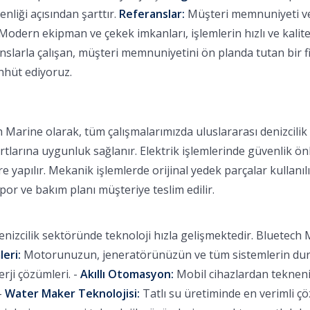
nliği açısından şarttır.
Referanslar:
Müşteri memnuniyeti ve b
Modern ekipman ve çekek imkanları, işlemlerin hızlı ve kalitel
larla çalışan, müşteri memnuniyetini ön planda tutan bir fi
ahhüt ediyoruz.
 Marine olarak, tüm çalışmalarımızda uluslararası denizcili
rtlarına uygunluk sağlanır. Elektrik işlemlerinde güvenlik ön
 yapılır. Mekanik işlemlerde orijinal yedek parçalar kullanılı
apor ve bakım planı müşteriye teslim edilir.
nizcilik sektöründe teknoloji hızla gelişmektedir. Bluetech M
leri:
Motorunuzun, jeneratörünüzün ve tüm sistemlerin durum
ji çözümleri. -
Akıllı Otomasyon:
Mobil cihazlardan tekneniz
-
Water Maker Teknolojisi:
Tatlı su üretiminde en verimli ç