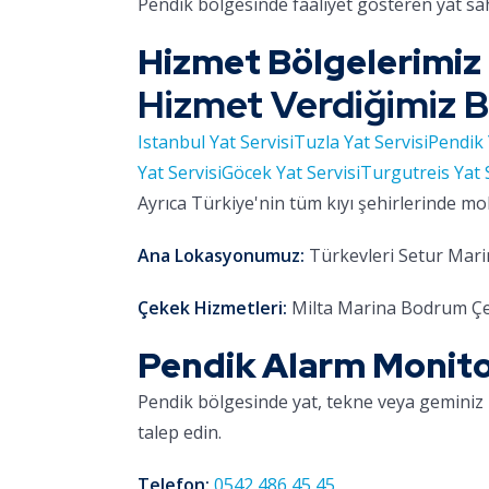
Pendik bölgesinde faaliyet gösteren yat sa
Hizmet Bölgelerimiz
Hizmet Verdiğimiz B
Istanbul Yat Servisi
Tuzla Yat Servisi
Pendik 
Yat Servisi
Göcek Yat Servisi
Turgutreis Yat 
Ayrıca Türkiye'nin tüm kıyı şehirlerinde mo
Ana Lokasyonumuz:
Türkevleri Setur Marin
Çekek Hizmetleri:
Milta Marina Bodrum Çe
Pendik Alarm Monitor
Pendik bölgesinde yat, tekne veya geminiz 
talep edin.
Telefon:
0542 486 45 45