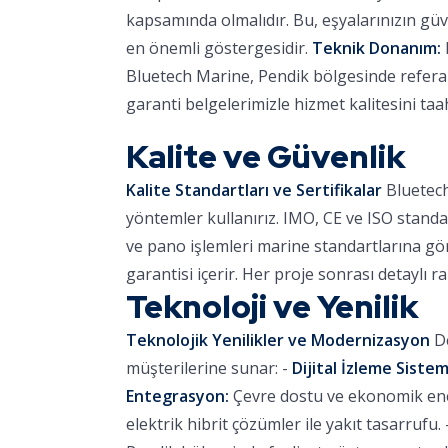
kapsamında olmalıdır. Bu, eşyalarınızın güve
en önemli göstergesidir.
Teknik Donanım:
Bluetech Marine, Pendik bölgesinde referans
garanti belgelerimizle hizmet kalitesini ta
Kalite ve Güvenlik
Kalite Standartları ve Sertifikalar
Bluetech
yöntemler kullanırız. IMO, CE ve ISO standa
ve pano işlemleri marine standartlarına göre
garantisi içerir. Her proje sonrası detaylı r
Teknoloji ve Yenilik
Teknolojik Yenilikler ve Modernizasyon
De
müşterilerine sunar: -
Dijital İzleme Sistem
Entegrasyon:
Çevre dostu ve ekonomik ener
elektrik hibrit çözümler ile yakıt tasarrufu. 