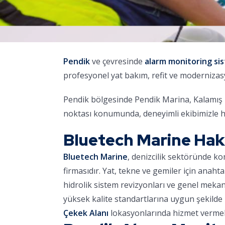
Pendik
ve çevresinde
alarm monitoring si
profesyonel yat bakım, refit ve moderniza
Pendik bölgesinde Pendik Marina, Kalamış M
noktası konumunda, deneyimli ekibimizle h
Bluetech Marine Ha
Bluetech Marine
, denizcilik sektöründe k
firmasıdır. Yat, tekne ve gemiler için anaht
hidrolik sistem revizyonları ve genel meka
yüksek kalite standartlarına uygun şekilde 
Çekek Alanı
lokasyonlarında hizmet vermek