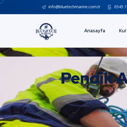
info@bluetechmarine.com.tr
0545 1
Anasayfa
Kur
Pendik A
Anasayfa
//
H