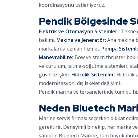
koordinasyonu üstleniyoruz.
Pendik Bölgesinde 
Elektrik ve Otomasyon Sistemleri:
Tekne e
bakımı.
Makina ve Jeneratör:
Ana makina ba
markalarda uzman hizmet.
Pompa Sistemle
Manevrabilite:
Bow ve stern thruster bakımı,
ve kurulum, ısıtma-soğutma sistemleri, stab
güverte işleri.
Hidrolik Sistemler:
Hidrolik 
modernizasyon, dış iskelet değişimi.
Pendik marina ve tersanelerinde tüm bu hiz
Neden Bluetech Mar
Marine servis firması seçerken dikkat edil
gerektirir. Deneyimli bir ekip, her marka ve
sahiptir. Bluetech Marine, tüm büyük motor