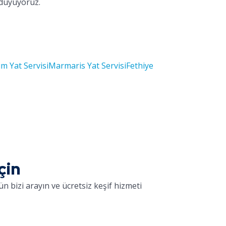
 duyuyoruz.
m Yat Servisi
Marmaris Yat Servisi
Fethiye
çin
n bizi arayın ve ücretsiz keşif hizmeti