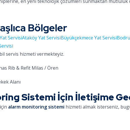
hiplerine, en yeni teknolojik çözümleri sunmaktan mutluluk
aşlıca Bölgeler
Yat Servisi
Ataköy Yat Servisi
Büyükçekmece Yat Servisi
Bodru
Servisi
bil servis hizmeti vermekteyiz.
as Rib & Refit Milas / Ören
kek Alanı
ing Sistemi İçin İletişime Ge
için
alarm monitoring sistemi
hizmeti almak isterseniz, bugü