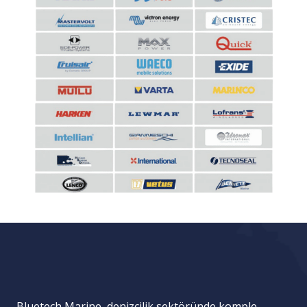
Bluetech Marine, denizcilik sektöründe komple