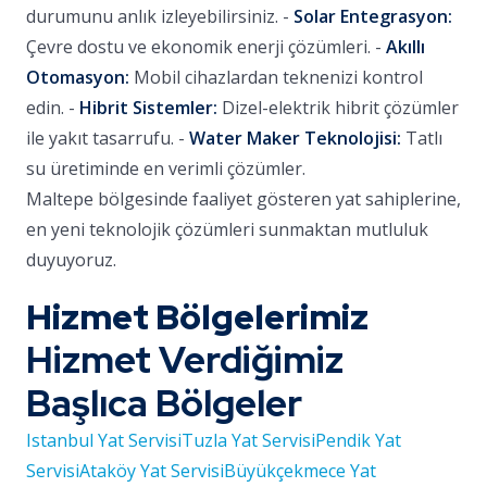
durumunu anlık izleyebilirsiniz. -
Solar Entegrasyon:
Çevre dostu ve ekonomik enerji çözümleri. -
Akıllı
Otomasyon:
Mobil cihazlardan teknenizi kontrol
edin. -
Hibrit Sistemler:
Dizel-elektrik hibrit çözümler
ile yakıt tasarrufu. -
Water Maker Teknolojisi:
Tatlı
su üretiminde en verimli çözümler.
Maltepe bölgesinde faaliyet gösteren yat sahiplerine,
en yeni teknolojik çözümleri sunmaktan mutluluk
duyuyoruz.
Hizmet Bölgelerimiz
Hizmet Verdiğimiz
Başlıca Bölgeler
Istanbul Yat Servisi
Tuzla Yat Servisi
Pendik Yat
Servisi
Ataköy Yat Servisi
Büyükçekmece Yat