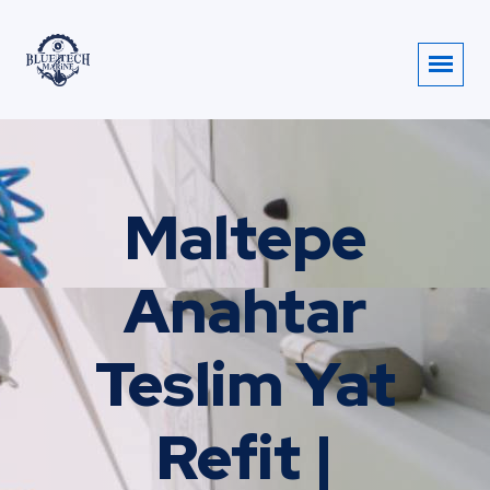
Maltepe
Anahtar
Teslim Yat
Refit |