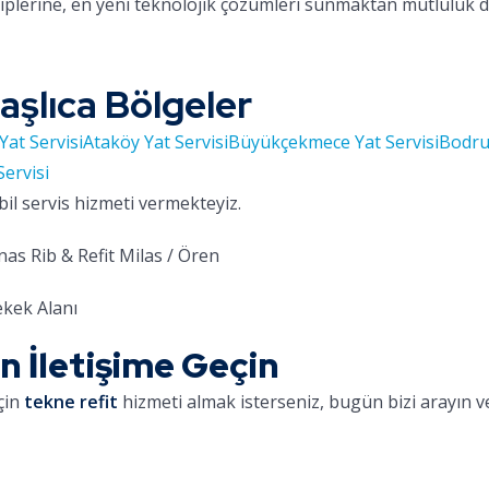
hiplerine, en yeni teknolojik çözümleri sunmaktan mutluluk 
aşlıca Bölgeler
Yat Servisi
Ataköy Yat Servisi
Büyükçekmece Yat Servisi
Bodru
Servisi
bil servis hizmeti vermekteyiz.
as Rib & Refit Milas / Ören
kek Alanı
in İletişime Geçin
çin
tekne refit
hizmeti almak isterseniz, bugün bizi arayın ve