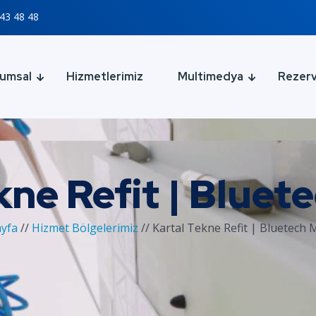
43 48 48
umsal
Hizmetlerimiz
Multimedya
Rezer
kne Refit | Bluet
ayfa
//
Hizmet Bölgelerimiz
//
Kartal Tekne Refit | Bluetech 