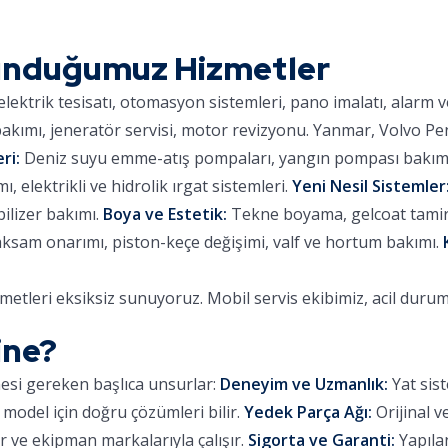
Sunduğumuz Hizmetler
lektrik tesisatı, otomasyon sistemleri, pano imalatı, alarm 
kımı, jeneratör servisi, motor revizyonu. Yanmar, Volvo Pe
ri:
Deniz suyu emme-atış pompaları, yangın pompası bakımı,
 elektrikli ve hidrolik ırgat sistemleri.
Yeni Nesil Sistemler
ilizer bakımı.
Boya ve Estetik:
Tekne boyama, gelcoat tamiri,
aksam onarımı, piston-keçe değişimi, valf ve hortum bakımı.
metleri eksiksiz sunuyoruz. Mobil servis ekibimiz, acil duru
ine?
mesi gereken başlıca unsurlar:
Deneyim ve Uzmanlık:
Yat sist
 model için doğru çözümleri bilir.
Yedek Parça Ağı:
Orijinal v
 ve ekipman markalarıyla çalışır.
Sigorta ve Garanti:
Yapılan