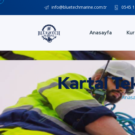
info@bluetechmarine.com.tr
0545 1
Anasayfa
Kur
Kartal Te
Anas