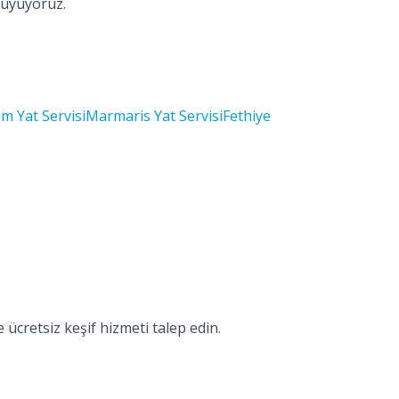
duyuyoruz.
m Yat Servisi
Marmaris Yat Servisi
Fethiye
 ücretsiz keşif hizmeti talep edin.