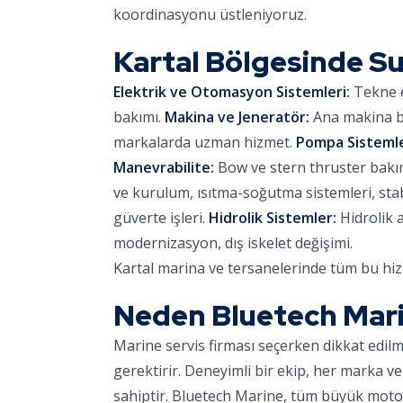
koordinasyonu üstleniyoruz.
Kartal Bölgesinde 
Elektrik ve Otomasyon Sistemleri:
Tekne e
bakımı.
Makina ve Jeneratör:
Ana makina ba
markalarda uzman hizmet.
Pompa Sistemle
Manevrabilite:
Bow ve stern thruster bakımı,
ve kurulum, ısıtma-soğutma sistemleri, stab
güverte işleri.
Hidrolik Sistemler:
Hidrolik 
modernizasyon, dış iskelet değişimi.
Kartal marina ve tersanelerinde tüm bu hiz
Neden Bluetech Mar
Marine servis firması seçerken dikkat edil
gerektirir. Deneyimli bir ekip, her marka ve
sahiptir. Bluetech Marine, tüm büyük motor