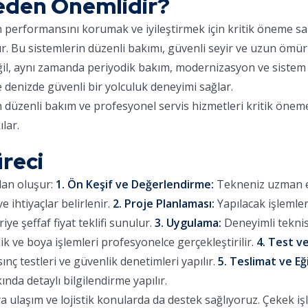
Neden Önemlidir?
ın performansını korumak ve iyileştirmek için kritik öneme sa
ır. Bu sistemlerin düzenli bakımı, güvenli seyir ve uzun ömür
eğil, aynı zamanda periyodik bakım, modernizasyon ve sistem 
e denizde güvenli bir yolculuk deneyimi sağlar.
n düzenli bakım ve profesyonel servis hizmetleri kritik öneme
lar.
üreci
dan oluşur:
1. Ön Keşif ve Değerlendirme:
Tekneniz uzman eki
 ihtiyaçlar belirlenir.
2. Proje Planlaması:
Yapılacak işlemle
iye şeffaf fiyat teklifi sunulur.
3. Uygulama:
Deneyimli teknis
lik ve boya işlemleri profesyonelce gerçekleştirilir.
4. Test ve
sınç testleri ve güvenlik denetimleri yapılır.
5. Teslimat ve Eğ
ında detaylı bilgilendirme yapılır.
 ulaşım ve lojistik konularda da destek sağlıyoruz. Çekek işle