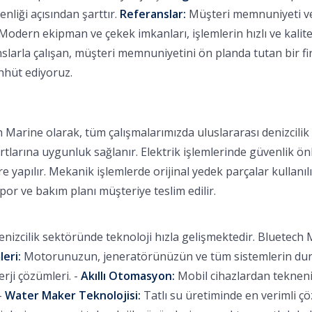
nliği açısından şarttır.
Referanslar:
Müşteri memnuniyeti ve b
Modern ekipman ve çekek imkanları, işlemlerin hızlı ve kalitel
larla çalışan, müşteri memnuniyetini ön planda tutan bir fir
ahhüt ediyoruz.
 Marine olarak, tüm çalışmalarımızda uluslararası denizcili
rtlarına uygunluk sağlanır. Elektrik işlemlerinde güvenlik ön
 yapılır. Mekanik işlemlerde orijinal yedek parçalar kullanılı
apor ve bakım planı müşteriye teslim edilir.
nizcilik sektöründe teknoloji hızla gelişmektedir. Bluetech M
leri:
Motorunuzun, jeneratörünüzün ve tüm sistemlerin durum
ji çözümleri. -
Akıllı Otomasyon:
Mobil cihazlardan tekneniz
-
Water Maker Teknolojisi:
Tatlı su üretiminde en verimli ç