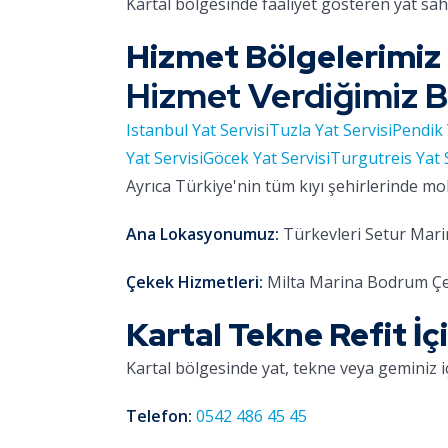
Kartal bölgesinde faaliyet gösteren yat sa
Hizmet Bölgelerimiz
Hizmet Verdiğimiz B
Istanbul Yat Servisi
Tuzla Yat Servisi
Pendik 
Yat Servisi
Göcek Yat Servisi
Turgutreis Yat 
Ayrıca Türkiye'nin tüm kıyı şehirlerinde mo
Ana Lokasyonumuz:
Türkevleri Setur Marin
Çekek Hizmetleri:
Milta Marina Bodrum Çe
Kartal Tekne Refit İç
Kartal bölgesinde yat, tekne veya geminiz i
Telefon:
0542 486 45 45