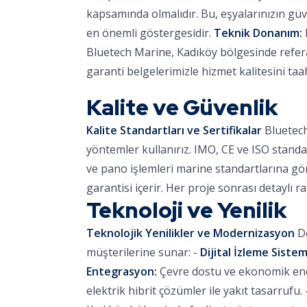
kapsamında olmalıdır. Bu, eşyalarınızın güve
en önemli göstergesidir.
Teknik Donanım:
Bluetech Marine, Kadıköy bölgesinde referan
garanti belgelerimizle hizmet kalitesini ta
Kalite ve Güvenlik
Kalite Standartları ve Sertifikalar
Bluetech
yöntemler kullanırız. IMO, CE ve ISO standa
ve pano işlemleri marine standartlarına göre
garantisi içerir. Her proje sonrası detaylı r
Teknoloji ve Yenilik
Teknolojik Yenilikler ve Modernizasyon
De
müşterilerine sunar: -
Dijital İzleme Sistem
Entegrasyon:
Çevre dostu ve ekonomik ener
elektrik hibrit çözümler ile yakıt tasarrufu. 