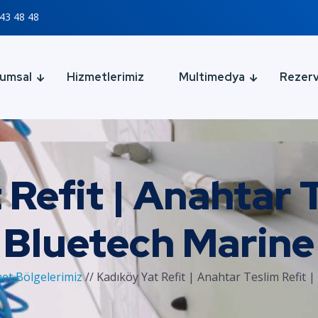
43 48 48
umsal
Hizmetlerimiz
Multimedya
Rezer
Refit | Anahtar T
Bluetech Marine
et Bölgelerimiz
//
Kadıköy Yat Refit | Anahtar Teslim Refit 