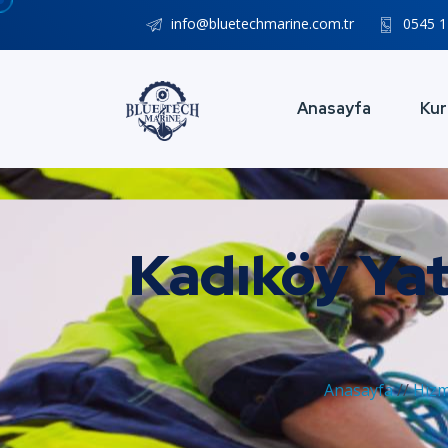
info@bluetechmarine.com.tr
0545 1
Anasayfa
Kur
Kadıköy Yat 
Anasayfa
//
Hizm