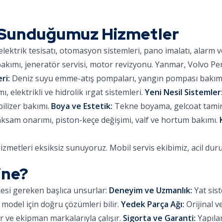
 Sunduğumuz Hizmetler
lektrik tesisatı, otomasyon sistemleri, pano imalatı, alarm 
kımı, jeneratör servisi, motor revizyonu. Yanmar, Volvo Pe
ri:
Deniz suyu emme-atış pompaları, yangın pompası bakımı,
 elektrikli ve hidrolik ırgat sistemleri.
Yeni Nesil Sistemler
ilizer bakımı.
Boya ve Estetik:
Tekne boyama, gelcoat tamiri,
aksam onarımı, piston-keçe değişimi, valf ve hortum bakımı.
zmetleri eksiksiz sunuyoruz. Mobil servis ekibimiz, acil du
ine?
mesi gereken başlıca unsurlar:
Deneyim ve Uzmanlık:
Yat sist
 model için doğru çözümleri bilir.
Yedek Parça Ağı:
Orijinal v
 ve ekipman markalarıyla çalışır.
Sigorta ve Garanti:
Yapılan