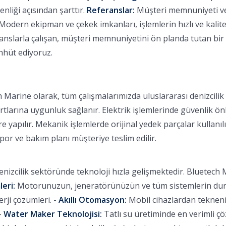
nliği açısından şarttır.
Referanslar:
Müşteri memnuniyeti ve b
Modern ekipman ve çekek imkanları, işlemlerin hızlı ve kalitel
slarla çalışan, müşteri memnuniyetini ön planda tutan bir f
ahhüt ediyoruz.
 Marine olarak, tüm çalışmalarımızda uluslararası denizcili
rtlarına uygunluk sağlanır. Elektrik işlemlerinde güvenlik ön
 yapılır. Mekanik işlemlerde orijinal yedek parçalar kullanılı
apor ve bakım planı müşteriye teslim edilir.
nizcilik sektöründe teknoloji hızla gelişmektedir. Bluetech M
leri:
Motorunuzun, jeneratörünüzün ve tüm sistemlerin durum
ji çözümleri. -
Akıllı Otomasyon:
Mobil cihazlardan tekneniz
-
Water Maker Teknolojisi:
Tatlı su üretiminde en verimli ç