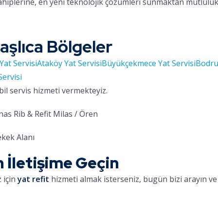
ahiplerine, en yeni teknolojik çözümleri sunmaktan mutlulu
aşlıca Bölgeler
Yat Servisi
Ataköy Yat Servisi
Büyükçekmece Yat Servisi
Bodru
Servisi
bil servis hizmeti vermekteyiz.
as Rib & Refit Milas / Ören
kek Alanı
n İletişime Geçin
 için
yat refit
hizmeti almak isterseniz, bugün bizi arayın ve 