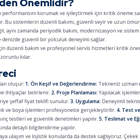
eden Önemlidir?
ın performansını korumak ve iyileştirmek için kritik öneme sa
ır. Bu sistemlerin düzenli bakımı, güvenli seyir ve uzun ömür
eğil, aynı zamanda periyodik bakım, modernizasyon ve sistem 
e denizde güvenli bir yolculuk deneyimi sağlar.
çin düzenli bakım ve profesyonel servis hizmetleri kritik öne
zorunlu kılar.
reci
dan oluşur:
1. Ön Keşif ve Değerlendirme:
Tekneniz uzman eki
 ihtiyaçlar belirlenir.
2. Proje Planlaması:
Yapılacak işlemle
iye şeffaf fiyat teklifi sunulur.
3. Uygulama:
Deneyimli teknis
lik ve boya işlemleri profesyonelce gerçekleştirilir.
4. Test ve
sınç testleri ve güvenlik denetimleri yapılır.
5. Teslimat ve Eğ
ında detaylı bilgilendirme yapılır.
a ulaşım ve lojistik konularda da destek sağlıyoruz. Çekek iş