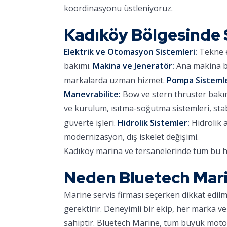
koordinasyonu üstleniyoruz.
Kadıköy Bölgesinde
Elektrik ve Otomasyon Sistemleri:
Tekne e
bakımı.
Makina ve Jeneratör:
Ana makina ba
markalarda uzman hizmet.
Pompa Sistemle
Manevrabilite:
Bow ve stern thruster bakımı,
ve kurulum, ısıtma-soğutma sistemleri, stab
güverte işleri.
Hidrolik Sistemler:
Hidrolik 
modernizasyon, dış iskelet değişimi.
Kadıköy marina ve tersanelerinde tüm bu hi
Neden Bluetech Mar
Marine servis firması seçerken dikkat edil
gerektirir. Deneyimli bir ekip, her marka ve
sahiptir. Bluetech Marine, tüm büyük motor