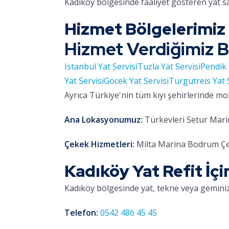
Kadıköy bölgesinde faaliyet gösteren yat s
Hizmet Bölgelerimiz
Hizmet Verdiğimiz B
Istanbul Yat Servisi
Tuzla Yat Servisi
Pendik 
Yat Servisi
Göcek Yat Servisi
Turgutreis Yat 
Ayrıca Türkiye'nin tüm kıyı şehirlerinde mo
Ana Lokasyonumuz:
Türkevleri Setur Marin
Çekek Hizmetleri:
Milta Marina Bodrum Çe
Kadıköy Yat Refit İçi
Kadıköy bölgesinde yat, tekne veya geminiz
Telefon:
0542 486 45 45