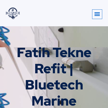
Fatih Tekne
Refit |
Bluetech
Marine