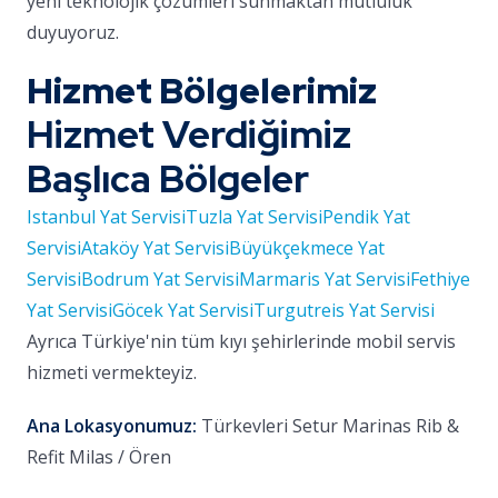
yeni teknolojik çözümleri sunmaktan mutluluk
duyuyoruz.
Hizmet Bölgelerimiz
Hizmet Verdiğimiz
Başlıca Bölgeler
Istanbul Yat Servisi
Tuzla Yat Servisi
Pendik Yat
Servisi
Ataköy Yat Servisi
Büyükçekmece Yat
Servisi
Bodrum Yat Servisi
Marmaris Yat Servisi
Fethiye
Yat Servisi
Göcek Yat Servisi
Turgutreis Yat Servisi
Ayrıca Türkiye'nin tüm kıyı şehirlerinde mobil servis
hizmeti vermekteyiz.
Ana Lokasyonumuz:
Türkevleri Setur Marinas Rib &
Refit Milas / Ören