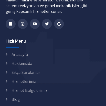
imalatı
,
makine ve jeneratör bakımı
,
hidrolik
sistem revizyonları
ve
genel mekanik işler
gibi
geniş kapsamlı hizmetler sunar.
Hızlı Menü
Anasayfa
Hakkımızda
Sıkça Sorulanlar
Hizmetlerimiz
Hizmet Bölgelerimiz
Blog