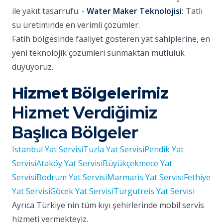
ile yakıt tasarrufu. -
Water Maker Teknolojisi:
Tatlı
su üretiminde en verimli çözümler.
Fatih bölgesinde faaliyet gösteren yat sahiplerine, en
yeni teknolojik çözümleri sunmaktan mutluluk
duyuyoruz.
Hizmet Bölgelerimiz
Hizmet Verdiğimiz
Başlıca Bölgeler
Istanbul Yat Servisi
Tuzla Yat Servisi
Pendik Yat
Servisi
Ataköy Yat Servisi
Büyükçekmece Yat
Servisi
Bodrum Yat Servisi
Marmaris Yat Servisi
Fethiye
Yat Servisi
Göcek Yat Servisi
Turgutreis Yat Servisi
Ayrıca Türkiye'nin tüm kıyı şehirlerinde mobil servis
hizmeti vermekteyiz.