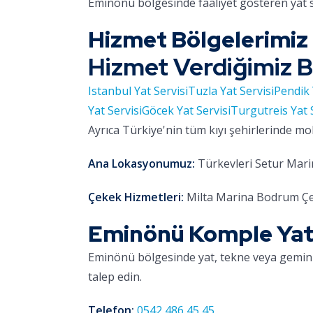
Eminönü bölgesinde faaliyet gösteren yat 
Hizmet Bölgelerimiz
Hizmet Verdiğimiz B
Istanbul Yat Servisi
Tuzla Yat Servisi
Pendik 
Yat Servisi
Göcek Yat Servisi
Turgutreis Yat 
Ayrıca Türkiye'nin tüm kıyı şehirlerinde mo
Ana Lokasyonumuz:
Türkevleri Setur Marin
Çekek Hizmetleri:
Milta Marina Bodrum Çe
Eminönü Komple Yat Re
Eminönü bölgesinde yat, tekne veya gemini
talep edin.
Telefon:
0542 486 45 45