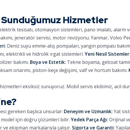
 Sunduğumuz Hizmetler
lektrik tesisatı, otomasyon sistemleri, pano imalatı, alarm 
kımı, jeneratör servisi, motor revizyonu. Yanmar, Volvo Pe
ri:
Deniz suyu emme-atış pompaları, yangın pompası bakımı,
 elektrikli ve hidrolik ırgat sistemleri.
Yeni Nesil Sistemler
ilizer bakımı.
Boya ve Estetik:
Tekne boyama, gelcoat tamiri,
aksam onarımı, piston-keçe değişimi, valf ve hortum bakımı.
zmetleri eksiksiz sunuyoruz. Mobil servis ekibimiz, acil d
ine?
mesi gereken başlıca unsurlar:
Deneyim ve Uzmanlık:
Yat sist
 model için doğru çözümleri bilir.
Yedek Parça Ağı:
Orijinal v
 ve ekipman markalarıyla çalışır.
Sigorta ve Garanti:
Yapılan