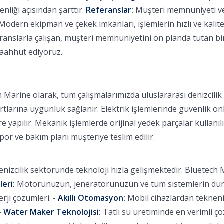
nliği açısından şarttır.
Referanslar:
Müşteri memnuniyeti ve b
Modern ekipman ve çekek imkanları, işlemlerin hızlı ve kalitel
nslarla çalışan, müşteri memnuniyetini ön planda tutan bir f
 taahhüt ediyoruz.
 Marine olarak, tüm çalışmalarımızda uluslararası denizcili
rtlarına uygunluk sağlanır. Elektrik işlemlerinde güvenlik ön
 yapılır. Mekanik işlemlerde orijinal yedek parçalar kullanılı
apor ve bakım planı müşteriye teslim edilir.
nizcilik sektöründe teknoloji hızla gelişmektedir. Bluetech M
leri:
Motorunuzun, jeneratörünüzün ve tüm sistemlerin durum
ji çözümleri. -
Akıllı Otomasyon:
Mobil cihazlardan tekneniz
-
Water Maker Teknolojisi:
Tatlı su üretiminde en verimli ç