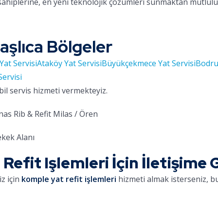
sahiplerine, en yeni teknolojik çözümleri sunmaktan mutlul
aşlıca Bölgeler
Yat Servisi
Ataköy Yat Servisi
Büyükçekmece Yat Servisi
Bodru
Servisi
bil servis hizmeti vermekteyiz.
as Rib & Refit Milas / Ören
kek Alanı
fit Işlemleri İçin İletişime 
z için
komple yat refit işlemleri
hizmeti almak isterseniz, bu