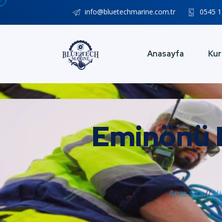
info@bluetechmarine.com.tr
0545 1
Anasayfa
Kur
Eminönü K
Anasayfa
//
Hi