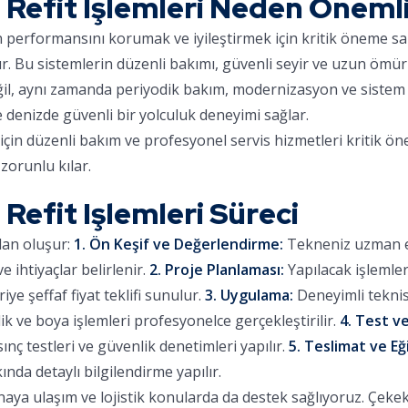
Refit Işlemleri Neden Önemli
ın performansını korumak ve iyileştirmek için kritik öneme sa
ır. Bu sistemlerin düzenli bakımı, güvenli seyir ve uzun ömür
eğil, aynı zamanda periyodik bakım, modernizasyon ve sistem 
e denizde güvenli bir yolculuk deneyimi sağlar.
çin düzenli bakım ve profesyonel servis hizmetleri kritik ön
zorunlu kılar.
efit Işlemleri Süreci
dan oluşur:
1. Ön Keşif ve Değerlendirme:
Tekneniz uzman eki
 ihtiyaçlar belirlenir.
2. Proje Planlaması:
Yapılacak işlemle
iye şeffaf fiyat teklifi sunulur.
3. Uygulama:
Deneyimli teknis
lik ve boya işlemleri profesyonelce gerçekleştirilir.
4. Test ve
sınç testleri ve güvenlik denetimleri yapılır.
5. Teslimat ve Eğ
ında detaylı bilgilendirme yapılır.
a ulaşım ve lojistik konularda da destek sağlıyoruz. Çekek i