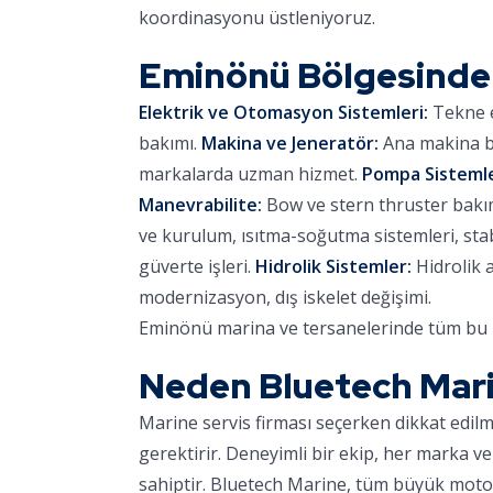
koordinasyonu üstleniyoruz.
Eminönü Bölgesinde
Elektrik ve Otomasyon Sistemleri:
Tekne e
bakımı.
Makina ve Jeneratör:
Ana makina ba
markalarda uzman hizmet.
Pompa Sistemle
Manevrabilite:
Bow ve stern thruster bakımı,
ve kurulum, ısıtma-soğutma sistemleri, stab
güverte işleri.
Hidrolik Sistemler:
Hidrolik 
modernizasyon, dış iskelet değişimi.
Eminönü marina ve tersanelerinde tüm bu hi
Neden Bluetech Mar
Marine servis firması seçerken dikkat edil
gerektirir. Deneyimli bir ekip, her marka ve
sahiptir. Bluetech Marine, tüm büyük motor