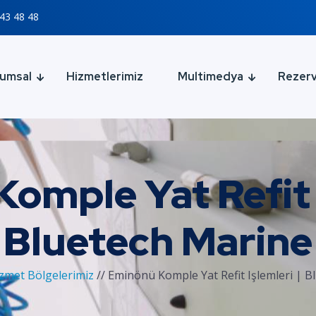
43 48 48
umsal
Hizmetlerimiz
Multimedya
Rezer
omple Yat Refit I
Bluetech Marine
zmet Bölgelerimiz
//
Eminönü Komple Yat Refit Işlemleri | B