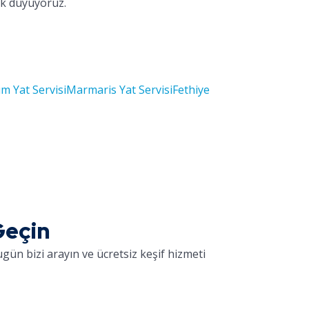
uk duyuyoruz.
m Yat Servisi
Marmaris Yat Servisi
Fethiye
Geçin
gün bizi arayın ve ücretsiz keşif hizmeti