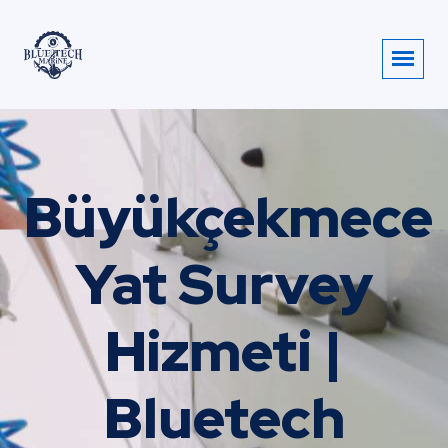
Büyükçekmece
Yat Survey
Hizmeti |
Bluetech