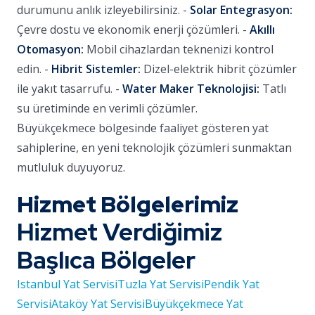
durumunu anlık izleyebilirsiniz. -
Solar Entegrasyon:
Çevre dostu ve ekonomik enerji çözümleri. -
Akıllı
Otomasyon:
Mobil cihazlardan teknenizi kontrol
edin. -
Hibrit Sistemler:
Dizel-elektrik hibrit çözümler
ile yakıt tasarrufu. -
Water Maker Teknolojisi:
Tatlı
su üretiminde en verimli çözümler.
Büyükçekmece bölgesinde faaliyet gösteren yat
sahiplerine, en yeni teknolojik çözümleri sunmaktan
mutluluk duyuyoruz.
Hizmet Bölgelerimiz
Hizmet Verdiğimiz
Başlıca Bölgeler
Istanbul Yat Servisi
Tuzla Yat Servisi
Pendik Yat
Servisi
Ataköy Yat Servisi
Büyükçekmece Yat