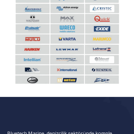
Bluetech Marine, denizcilik sektöründe komple