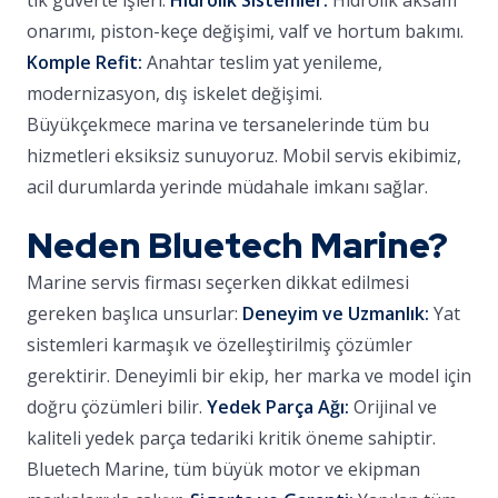
tik güverte işleri.
Hidrolik Sistemler:
Hidrolik aksam
onarımı, piston-keçe değişimi, valf ve hortum bakımı.
Komple Refit:
Anahtar teslim yat yenileme,
modernizasyon, dış iskelet değişimi.
Büyükçekmece marina ve tersanelerinde tüm bu
hizmetleri eksiksiz sunuyoruz. Mobil servis ekibimiz,
acil durumlarda yerinde müdahale imkanı sağlar.
Neden Bluetech Marine?
Marine servis firması seçerken dikkat edilmesi
gereken başlıca unsurlar:
Deneyim ve Uzmanlık:
Yat
sistemleri karmaşık ve özelleştirilmiş çözümler
gerektirir. Deneyimli bir ekip, her marka ve model için
doğru çözümleri bilir.
Yedek Parça Ağı:
Orijinal ve
kaliteli yedek parça tedariki kritik öneme sahiptir.
Bluetech Marine, tüm büyük motor ve ekipman