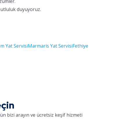
özümler.
mutluluk duyuyoruz.
m Yat Servisi
Marmaris Yat Servisi
Fethiye
eçin
n bizi arayın ve ücretsiz keşif hizmeti