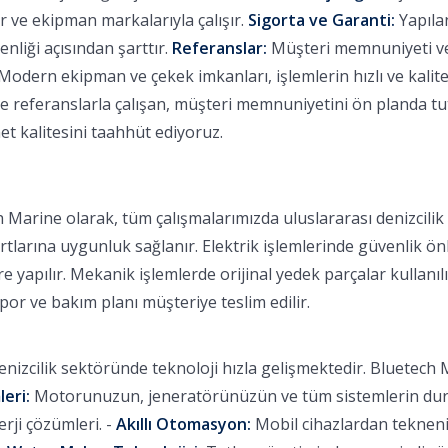
 ve ekipman markalarıyla çalışır.
Sigorta ve Garanti:
Yapılan
nliği açısından şarttır.
Referanslar:
Müşteri memnuniyeti ve b
Modern ekipman ve çekek imkanları, işlemlerin hızlı ve kalitel
eferanslarla çalışan, müşteri memnuniyetini ön planda tutan
et kalitesini taahhüt ediyoruz.
 Marine olarak, tüm çalışmalarımızda uluslararası denizcili
rtlarına uygunluk sağlanır. Elektrik işlemlerinde güvenlik ön
 yapılır. Mekanik işlemlerde orijinal yedek parçalar kullanılı
apor ve bakım planı müşteriye teslim edilir.
nizcilik sektöründe teknoloji hızla gelişmektedir. Bluetech M
leri:
Motorunuzun, jeneratörünüzün ve tüm sistemlerin durum
ji çözümleri. -
Akıllı Otomasyon:
Mobil cihazlardan tekneniz