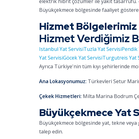
elektrik hibrit çözümler ile yakıt tasarrufu. 
Büyükçekmece bölgesinde faaliyet gösteren
Hizmet Bölgelerimiz
Hizmet Verdiğimiz B
Istanbul Yat Servisi
Tuzla Yat Servisi
Pendik 
Yat Servisi
Göcek Yat Servisi
Turgutreis Yat 
Ayrıca Türkiye'nin tüm kıyı şehirlerinde mo
Ana Lokasyonumuz:
Türkevleri Setur Marin
Çekek Hizmetleri:
Milta Marina Bodrum Çe
Büyükçekmece Yat Sol
Büyükçekmece bölgesinde yat, tekne veya 
talep edin.