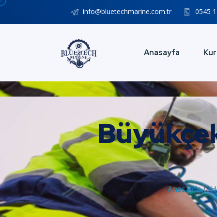
info@bluetechmarine.com.tr
0545 1
Anasayfa
Kur
Büyükçek
Anasayfa
//
H