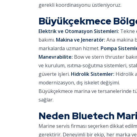
gerekli koordinasyonu üstleniyoruz.
Büyükçekmece Bölg
Elektrik ve Otomasyon Sistemleri:
Tekne e
bakımı.
Makina ve Jeneratör:
Ana makina ba
markalarda uzman hizmet.
Pompa Sistemle
Manevrabilite:
Bow ve stern thruster bakımı,
ve kurulum, ısıtma-soğutma sistemleri, stab
güverte işleri.
Hidrolik Sistemler:
Hidrolik 
modernizasyon, dış iskelet değişimi.
Büyükçekmece marina ve tersanelerinde tüm
sağlar.
Neden Bluetech Mar
Marine servis firması seçerken dikkat edil
gerektirir. Deneyimli bir ekip, her marka ve