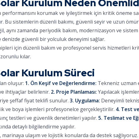
olar Kurulum Neden Önemlid
ın performansını korumak ve iyileştirmek için kritik öneme sa
ır. Bu sistemlerin düzenli bakımı, güvenli seyir ve uzun ömür
eğil, aynı zamanda periyodik bakım, modernizasyon ve sistem 
e denizde güvenli bir yolculuk deneyimi sağlar.
eri için düzenli bakım ve profesyonel servis hizmetleri kri
zorunlu kılar.
lar Kurulum Süreci
dan oluşur:
1. Ön Keşif ve Değerlendirme:
Tekneniz uzman eki
 ihtiyaçlar belirlenir.
2. Proje Planlaması:
Yapılacak işlemle
iye şeffaf fiyat teklifi sunulur.
3. Uygulama:
Deneyimli teknis
lik ve boya işlemleri profesyonelce gerçekleştirilir.
4. Test ve
sınç testleri ve güvenlik denetimleri yapılır.
5. Teslimat ve Eğ
ında detaylı bilgilendirme yapılır.
arinaya ulaşım ve lojistik konularda da destek sağlıyoruz. Ç