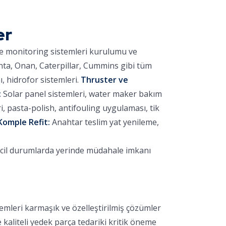
er
ve monitoring sistemleri kurulumu ve
nta, Onan, Caterpillar, Cummins gibi tüm
 hidrofor sistemleri.
Thruster ve
:
Solar panel sistemleri, water maker bakım
 pasta-polish, antifouling uygulaması, tik
Komple Refit:
Anahtar teslim yat yenileme,
acil durumlarda yerinde müdahale imkanı
emleri karmaşık ve özelleştirilmiş çözümler
e kaliteli yedek parça tedariki kritik öneme