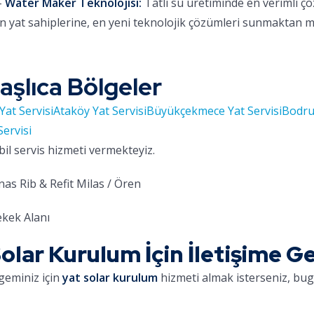
-
Water Maker Teknolojisi:
Tatlı su üretiminde en verimli ç
 yat sahiplerine, en yeni teknolojik çözümleri sunmaktan 
aşlıca Bölgeler
Yat Servisi
Ataköy Yat Servisi
Büyükçekmece Yat Servisi
Bodru
Servisi
bil servis hizmeti vermekteyiz.
as Rib & Refit Milas / Ören
kek Alanı
ar Kurulum İçin İletişime G
geminiz için
yat solar kurulum
hizmeti almak isterseniz, bugü