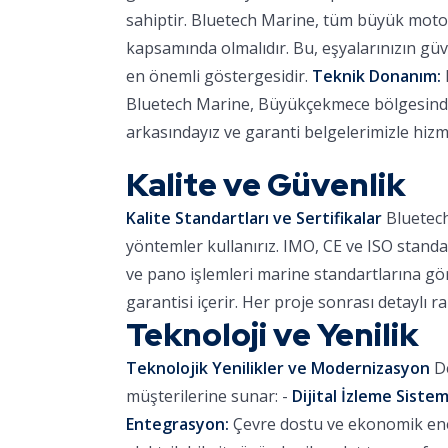
sahiptir. Bluetech Marine, tüm büyük motor
kapsamında olmalıdır. Bu, eşyalarınızın güve
en önemli göstergesidir.
Teknik Donanım:
Bluetech Marine, Büyükçekmece bölgesinde r
arkasındayız ve garanti belgelerimizle hizm
Kalite ve Güvenlik
Kalite Standartları ve Sertifikalar
Bluetech
yöntemler kullanırız. IMO, CE ve ISO standa
ve pano işlemleri marine standartlarına göre
garantisi içerir. Her proje sonrası detaylı r
Teknoloji ve Yenilik
Teknolojik Yenilikler ve Modernizasyon
De
müşterilerine sunar: -
Dijital İzleme Sistem
Entegrasyon:
Çevre dostu ve ekonomik ener