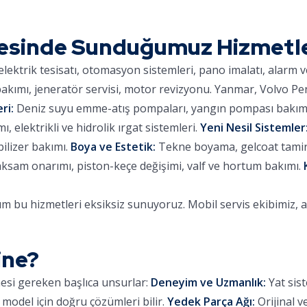
esinde Sunduğumuz Hizmetl
lektrik tesisatı, otomasyon sistemleri, pano imalatı, alarm 
kımı, jeneratör servisi, motor revizyonu. Yanmar, Volvo Pe
ri:
Deniz suyu emme-atış pompaları, yangın pompası bakımı,
 elektrikli ve hidrolik ırgat sistemleri.
Yeni Nesil Sistemler
ilizer bakımı.
Boya ve Estetik:
Tekne boyama, gelcoat tamiri,
aksam onarımı, piston-keçe değişimi, valf ve hortum bakımı.
 bu hizmetleri eksiksiz sunuyoruz. Mobil servis ekibimiz, 
ine?
mesi gereken başlıca unsurlar:
Deneyim ve Uzmanlık:
Yat sist
 model için doğru çözümleri bilir.
Yedek Parça Ağı:
Orijinal v