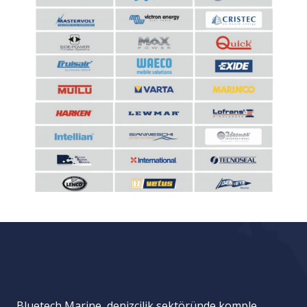
Bluetech Marine, denizcilik sektöründe komple