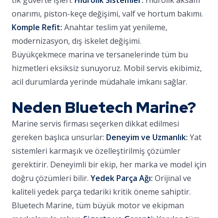
tik güverte işleri.
Hidrolik Sistemler:
Hidrolik aksam
onarımı, piston-keçe değişimi, valf ve hortum bakımı.
Komple Refit:
Anahtar teslim yat yenileme,
modernizasyon, dış iskelet değişimi.
Büyükçekmece marina ve tersanelerinde tüm bu
hizmetleri eksiksiz sunuyoruz. Mobil servis ekibimiz,
acil durumlarda yerinde müdahale imkanı sağlar.
Neden Bluetech Marine?
Marine servis firması seçerken dikkat edilmesi
gereken başlıca unsurlar:
Deneyim ve Uzmanlık:
Yat
sistemleri karmaşık ve özelleştirilmiş çözümler
gerektirir. Deneyimli bir ekip, her marka ve model için
doğru çözümleri bilir.
Yedek Parça Ağı:
Orijinal ve
kaliteli yedek parça tedariki kritik öneme sahiptir.
Bluetech Marine, tüm büyük motor ve ekipman