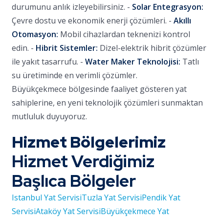
durumunu anlık izleyebilirsiniz. -
Solar Entegrasyon:
Çevre dostu ve ekonomik enerji çözümleri. -
Akıllı
Otomasyon:
Mobil cihazlardan teknenizi kontrol
edin. -
Hibrit Sistemler:
Dizel-elektrik hibrit çözümler
ile yakıt tasarrufu. -
Water Maker Teknolojisi:
Tatlı
su üretiminde en verimli çözümler.
Büyükçekmece bölgesinde faaliyet gösteren yat
sahiplerine, en yeni teknolojik çözümleri sunmaktan
mutluluk duyuyoruz.
Hizmet Bölgelerimiz
Hizmet Verdiğimiz
Başlıca Bölgeler
Istanbul Yat Servisi
Tuzla Yat Servisi
Pendik Yat
Servisi
Ataköy Yat Servisi
Büyükçekmece Yat