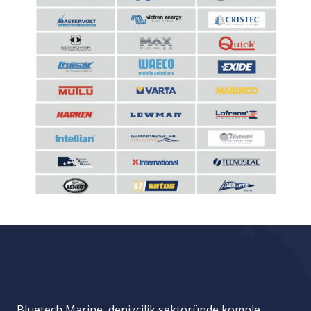
Bluetech Marine, denizcilik sektöründe komple