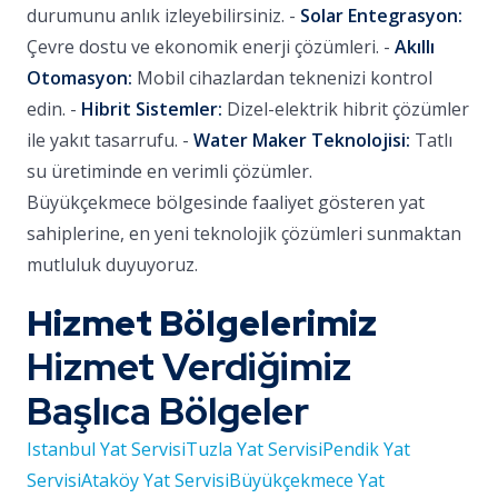
durumunu anlık izleyebilirsiniz. -
Solar Entegrasyon:
Çevre dostu ve ekonomik enerji çözümleri. -
Akıllı
Otomasyon:
Mobil cihazlardan teknenizi kontrol
edin. -
Hibrit Sistemler:
Dizel-elektrik hibrit çözümler
ile yakıt tasarrufu. -
Water Maker Teknolojisi:
Tatlı
su üretiminde en verimli çözümler.
Büyükçekmece bölgesinde faaliyet gösteren yat
sahiplerine, en yeni teknolojik çözümleri sunmaktan
mutluluk duyuyoruz.
Hizmet Bölgelerimiz
Hizmet Verdiğimiz
Başlıca Bölgeler
Istanbul Yat Servisi
Tuzla Yat Servisi
Pendik Yat
Servisi
Ataköy Yat Servisi
Büyükçekmece Yat