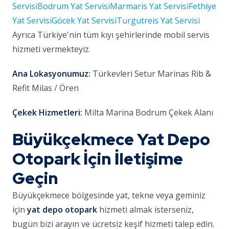
Servisi
Bodrum Yat Servisi
Marmaris Yat Servisi
Fethiye
Yat Servisi
Göcek Yat Servisi
Turgutreis Yat Servisi
Ayrıca Türkiye'nin tüm kıyı şehirlerinde mobil servis
hizmeti vermekteyiz.
Ana Lokasyonumuz:
Türkevleri Setur Marinas Rib &
Refit Milas / Ören
Çekek Hizmetleri:
Milta Marina Bodrum Çekek Alanı
Büyükçekmece Yat Depo
Otopark İçin İletişime
Geçin
Büyükçekmece bölgesinde yat, tekne veya geminiz
için
yat depo otopark
hizmeti almak isterseniz,
bugün bizi arayın ve ücretsiz keşif hizmeti talep edin.