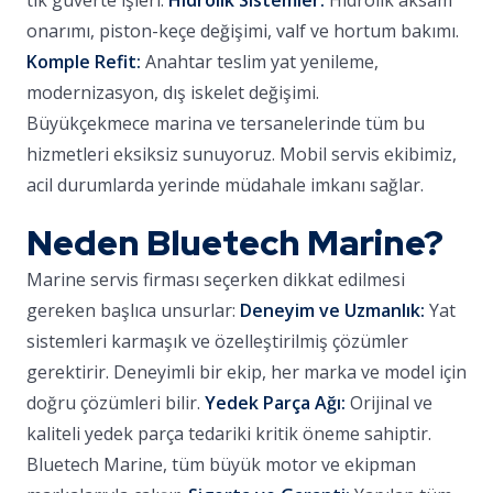
tik güverte işleri.
Hidrolik Sistemler:
Hidrolik aksam
onarımı, piston-keçe değişimi, valf ve hortum bakımı.
Komple Refit:
Anahtar teslim yat yenileme,
modernizasyon, dış iskelet değişimi.
Büyükçekmece marina ve tersanelerinde tüm bu
hizmetleri eksiksiz sunuyoruz. Mobil servis ekibimiz,
acil durumlarda yerinde müdahale imkanı sağlar.
Neden Bluetech Marine?
Marine servis firması seçerken dikkat edilmesi
gereken başlıca unsurlar:
Deneyim ve Uzmanlık:
Yat
sistemleri karmaşık ve özelleştirilmiş çözümler
gerektirir. Deneyimli bir ekip, her marka ve model için
doğru çözümleri bilir.
Yedek Parça Ağı:
Orijinal ve
kaliteli yedek parça tedariki kritik öneme sahiptir.
Bluetech Marine, tüm büyük motor ve ekipman