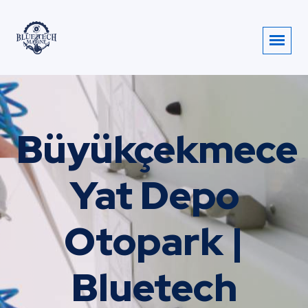
Büyükçekmece
Yat Depo
Otopark |
Bluetech