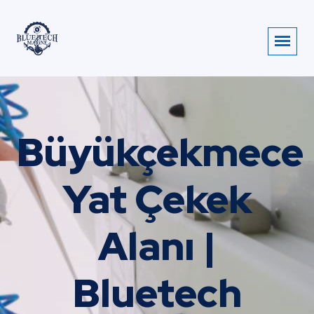
Büyükçekmece
Yat Çekek
Alanı |
Bluetech