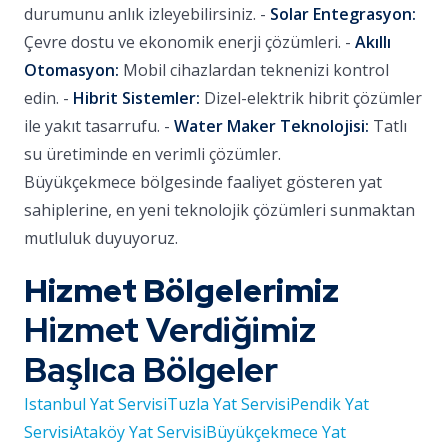
durumunu anlık izleyebilirsiniz. -
Solar Entegrasyon:
Çevre dostu ve ekonomik enerji çözümleri. -
Akıllı
Otomasyon:
Mobil cihazlardan teknenizi kontrol
edin. -
Hibrit Sistemler:
Dizel-elektrik hibrit çözümler
ile yakıt tasarrufu. -
Water Maker Teknolojisi:
Tatlı
su üretiminde en verimli çözümler.
Büyükçekmece bölgesinde faaliyet gösteren yat
sahiplerine, en yeni teknolojik çözümleri sunmaktan
mutluluk duyuyoruz.
Hizmet Bölgelerimiz
Hizmet Verdiğimiz
Başlıca Bölgeler
Istanbul Yat Servisi
Tuzla Yat Servisi
Pendik Yat
Servisi
Ataköy Yat Servisi
Büyükçekmece Yat