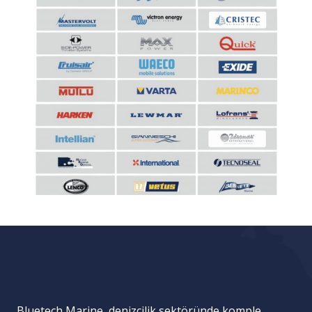
Bluetech Marine, denizcilik sektöründe komple