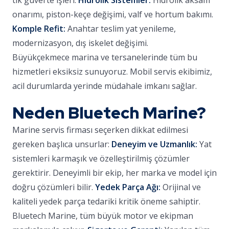
tik güverte işleri.
Hidrolik Sistemler:
Hidrolik aksam
onarımı, piston-keçe değişimi, valf ve hortum bakımı.
Komple Refit:
Anahtar teslim yat yenileme,
modernizasyon, dış iskelet değişimi.
Büyükçekmece marina ve tersanelerinde tüm bu
hizmetleri eksiksiz sunuyoruz. Mobil servis ekibimiz,
acil durumlarda yerinde müdahale imkanı sağlar.
Neden Bluetech Marine?
Marine servis firması seçerken dikkat edilmesi
gereken başlıca unsurlar:
Deneyim ve Uzmanlık:
Yat
sistemleri karmaşık ve özelleştirilmiş çözümler
gerektirir. Deneyimli bir ekip, her marka ve model için
doğru çözümleri bilir.
Yedek Parça Ağı:
Orijinal ve
kaliteli yedek parça tedariki kritik öneme sahiptir.
Bluetech Marine, tüm büyük motor ve ekipman