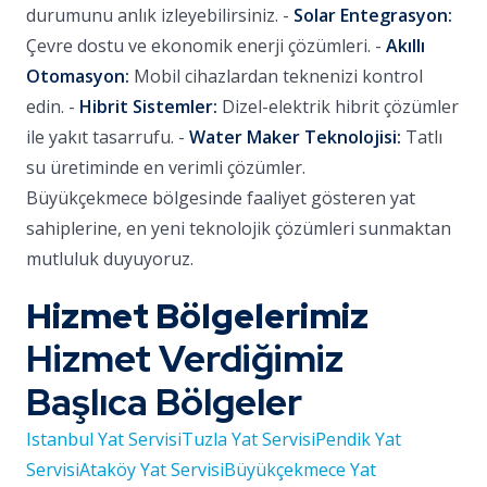
durumunu anlık izleyebilirsiniz. -
Solar Entegrasyon:
Çevre dostu ve ekonomik enerji çözümleri. -
Akıllı
Otomasyon:
Mobil cihazlardan teknenizi kontrol
edin. -
Hibrit Sistemler:
Dizel-elektrik hibrit çözümler
ile yakıt tasarrufu. -
Water Maker Teknolojisi:
Tatlı
su üretiminde en verimli çözümler.
Büyükçekmece bölgesinde faaliyet gösteren yat
sahiplerine, en yeni teknolojik çözümleri sunmaktan
mutluluk duyuyoruz.
Hizmet Bölgelerimiz
Hizmet Verdiğimiz
Başlıca Bölgeler
Istanbul Yat Servisi
Tuzla Yat Servisi
Pendik Yat
Servisi
Ataköy Yat Servisi
Büyükçekmece Yat