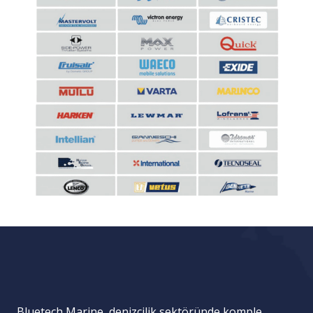
Bluetech Marine, denizcilik sektöründe komple