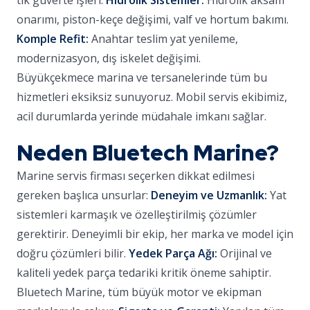
tik güverte işleri.
Hidrolik Sistemler:
Hidrolik aksam
onarımı, piston-keçe değişimi, valf ve hortum bakımı.
Komple Refit:
Anahtar teslim yat yenileme,
modernizasyon, dış iskelet değişimi.
Büyükçekmece marina ve tersanelerinde tüm bu
hizmetleri eksiksiz sunuyoruz. Mobil servis ekibimiz,
acil durumlarda yerinde müdahale imkanı sağlar.
Neden Bluetech Marine?
Marine servis firması seçerken dikkat edilmesi
gereken başlıca unsurlar:
Deneyim ve Uzmanlık:
Yat
sistemleri karmaşık ve özelleştirilmiş çözümler
gerektirir. Deneyimli bir ekip, her marka ve model için
doğru çözümleri bilir.
Yedek Parça Ağı:
Orijinal ve
kaliteli yedek parça tedariki kritik öneme sahiptir.
Bluetech Marine, tüm büyük motor ve ekipman