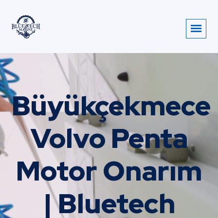
Büyükçekmece
Volvo Penta
Motor Onarım
| Bluetech