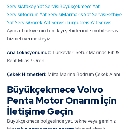
Servisi
Ataköy Yat Servisi
Büyükçekmece Yat
Servisi
Bodrum Yat Servisi
Marmaris Yat Servisi
Fethiye
Yat Servisi
Göcek Yat Servisi
Turgutreis Yat Servisi
Ayrıca Türkiye'nin tüm kıyı şehirlerinde mobil servis
hizmeti vermekteyiz.
Ana Lokasyonumuz:
Türkevleri Setur Marinas Rib &
Refit Milas / Ören
Çekek Hizmetleri:
Milta Marina Bodrum Çekek Alanı
Büyükçekmece Volvo
Penta Motor Onarım İçin
İletişime Geçin
Büyükçekmece bölgesinde yat, tekne veya geminiz