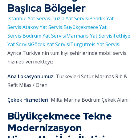
Başlıca Bölgeler
Istanbul Yat Servisi
Tuzla Yat Servisi
Pendik Yat
Servisi
Ataköy Yat Servisi
Büyükçekmece Yat
Servisi
Bodrum Yat Servisi
Marmaris Yat Servisi
Fethiye
Yat Servisi
Göcek Yat Servisi
Turgutreis Yat Servisi
Ayrıca Türkiye'nin tüm kıyı şehirlerinde mobil servis
hizmeti vermekteyiz.
Ana Lokasyonumuz:
Türkevleri Setur Marinas Rib &
Refit Milas / Ören
Çekek Hizmetleri:
Milta Marina Bodrum Çekek Alanı
Büyükçekmece Tekne
Modernizasyon