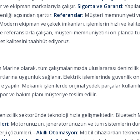
 ve ekipman markalarıyla çalışır.
Sigorta ve Garanti:
Yapılan
nliği açısından şarttır.
Referanslar:
Müşteri memnuniyeti ve b
Modern ekipman ve çekek imkanları, işlemlerin hızlı ve kalitel
eferanslarla çalışan, müşteri memnuniyetini ön planda tutan
et kalitesini taahhüt ediyoruz.
 Marine olarak, tüm çalışmalarımızda uluslararası denizcili
rtlarına uygunluk sağlanır. Elektrik işlemlerinde güvenlik ön
 yapılır. Mekanik işlemlerde orijinal yedek parçalar kullanılı
apor ve bakım planı müşteriye teslim edilir.
nizcilik sektöründe teknoloji hızla gelişmektedir. Bluetech M
leri:
Motorunuzun, jeneratörünüzün ve tüm sistemlerin durum
ji çözümleri. -
Akıllı Otomasyon:
Mobil cihazlardan tekneniz