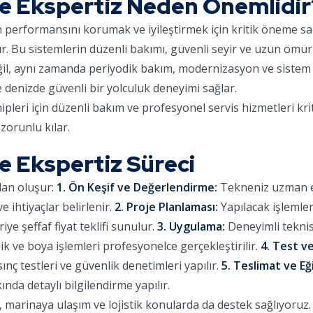
 Ekspertiz Neden Önemlidir
ın performansını korumak ve iyileştirmek için kritik öneme sa
ır. Bu sistemlerin düzenli bakımı, güvenli seyir ve uzun ömür
eğil, aynı zamanda periyodik bakım, modernizasyon ve sistem 
e denizde güvenli bir yolculuk deneyimi sağlar.
eri için düzenli bakım ve profesyonel servis hizmetleri kri
zorunlu kılar.
 Ekspertiz Süreci
dan oluşur:
1. Ön Keşif ve Değerlendirme:
Tekneniz uzman eki
 ihtiyaçlar belirlenir.
2. Proje Planlaması:
Yapılacak işlemle
iye şeffaf fiyat teklifi sunulur.
3. Uygulama:
Deneyimli teknis
lik ve boya işlemleri profesyonelce gerçekleştirilir.
4. Test ve
sınç testleri ve güvenlik denetimleri yapılır.
5. Teslimat ve Eğ
ında detaylı bilgilendirme yapılır.
arinaya ulaşım ve lojistik konularda da destek sağlıyoruz. Ç