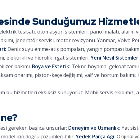
esinde Sunduğumuz Hizmetl
lektrik tesisatı, otomasyon sistemleri, pano imalatı, alarm 
kımı, jeneratör servisi, motor revizyonu. Yanmar, Volvo Pe
ri:
Deniz suyu emme-atış pompaları, yangın pompası bakımı,
 elektrikli ve hidrolik ırgat sistemleri.
Yeni Nesil Sistemler
ilizer bakımı.
Boya ve Estetik:
Tekne boyama, gelcoat tamiri,
aksam onarımı, piston-keçe değişimi, valf ve hortum bakımı.
 bu hizmetleri eksiksiz sunuyoruz. Mobil servis ekibimiz, 
ine?
mesi gereken başlıca unsurlar:
Deneyim ve Uzmanlık:
Yat sist
 model için doğru çözümleri bilir.
Yedek Parça Ağı:
Orijinal v