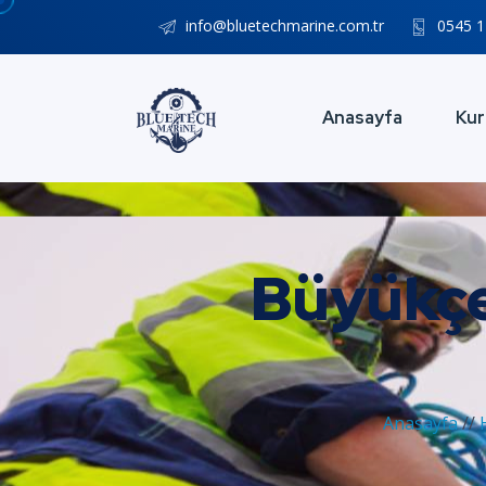
info@bluetechmarine.com.tr
0545 1
Anasayfa
Kur
Büyükçe
Anasayfa
//