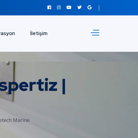
vasyon
İletişim
pertiz |
etech Marine