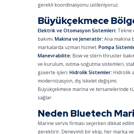
gerekli koordinasyonu üstleniyoruz.
Büyükçekmece Bölg
Elektrik ve Otomasyon Sistemleri:
Tekne e
bakımı.
Makina ve Jeneratör:
Ana makina ba
markalarda uzman hizmet.
Pompa Sistemle
Manevrabilite:
Bow ve stern thruster bakımı,
ve kurulum, ısıtma-soğutma sistemleri, stab
güverte işleri.
Hidrolik Sistemler:
Hidrolik 
modernizasyon, dış iskelet değişimi.
Büyükçekmece marina ve tersanelerinde tüm
sağlar.
Neden Bluetech Mar
Marine servis firması seçerken dikkat edil
gerektirir. Deneyimli bir ekip, her marka ve