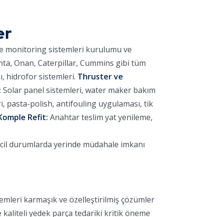
er
ve monitoring sistemleri kurulumu ve
nta, Onan, Caterpillar, Cummins gibi tüm
 hidrofor sistemleri.
Thruster ve
:
Solar panel sistemleri, water maker bakım
 pasta-polish, antifouling uygulaması, tik
Komple Refit:
Anahtar teslim yat yenileme,
acil durumlarda yerinde müdahale imkanı
emleri karmaşık ve özelleştirilmiş çözümler
e kaliteli yedek parça tedariki kritik öneme