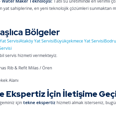
-
Water Maker Teknolojisi:
Tatlı su üretiminde en verimli ç
 yat sahiplerine, en yeni teknolojik çözümleri sunmaktan 
aşlıca Bölgeler
Yat Servisi
Ataköy Yat Servisi
Büyükçekmece Yat Servisi
Bodru
Servisi
bil servis hizmeti vermekteyiz.
as Rib & Refit Milas / Ören
kek Alanı
Ekspertiz İçin İletişime Geç
geminiz için
tekne ekspertiz
hizmeti almak isterseniz, bugün