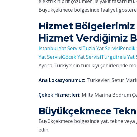
elektrik hibrit çözümler ile yakıt tasarrufu. 
Büyükçekmece bölgesinde faaliyet gösteren
Hizmet Bölgelerimiz
Hizmet Verdiğimiz B
Istanbul Yat Servisi
Tuzla Yat Servisi
Pendik 
Yat Servisi
Göcek Yat Servisi
Turgutreis Yat 
Ayrıca Türkiye'nin tüm kıyı şehirlerinde mo
Ana Lokasyonumuz:
Türkevleri Setur Marin
Çekek Hizmetleri:
Milta Marina Bodrum Çe
Büyükçekmece Tekne 
Büyükçekmece bölgesinde yat, tekne veya 
edin.