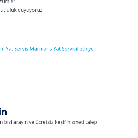
özümler.
mutluluk duyuyoruz.
m Yat Servisi
Marmaris Yat Servisi
Fethiye
in
 bizi arayın ve ücretsiz keşif hizmeti talep