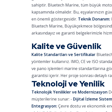
sahiptir. Bluetech Marine, tüm büyük motor
kapsamında olmalıdır. Bu, eşyalarınızın güve
en önemli göstergesidir.
Teknik Donanım:
Bluetech Marine, Büyükçekmece bölgesinde r
arkasındayız ve garanti belgelerimizle hizm
Kalite ve Güvenlik
Kalite Standartları ve Sertifikalar
Bluetech
yöntemler kullanırız. IMO, CE ve ISO standa
ve pano işlemleri marine standartlarına göre
garantisi içerir. Her proje sonrası detaylı r
Teknoloji ve Yenilik
Teknolojik Yenilikler ve Modernizasyon
De
müşterilerine sunar: -
Dijital İzleme Sistem
Entegrasyon:
Çevre dostu ve ekonomik ener