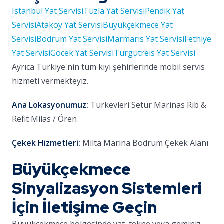
Istanbul Yat Servisi
Tuzla Yat Servisi
Pendik Yat
Servisi
Ataköy Yat Servisi
Büyükçekmece Yat
Servisi
Bodrum Yat Servisi
Marmaris Yat Servisi
Fethiye
Yat Servisi
Göcek Yat Servisi
Turgutreis Yat Servisi
Ayrıca Türkiye'nin tüm kıyı şehirlerinde mobil servis
hizmeti vermekteyiz.
Ana Lokasyonumuz:
Türkevleri Setur Marinas Rib &
Refit Milas / Ören
Çekek Hizmetleri:
Milta Marina Bodrum Çekek Alanı
Büyükçekmece
Sinyalizasyon Sistemleri
İçin İletişime Geçin