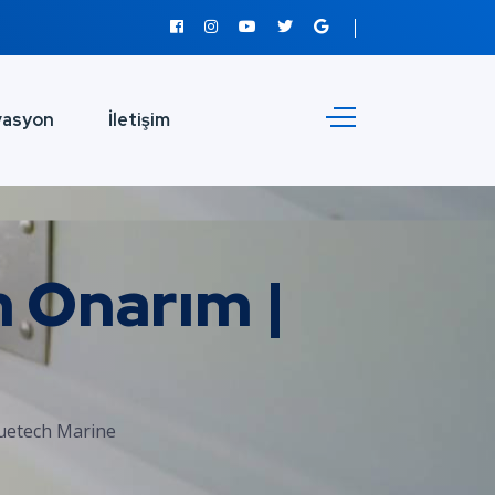
vasyon
İletişim
 Onarım |
uetech Marine