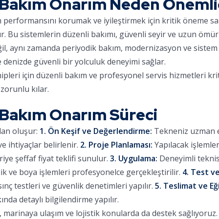
Bakım Onarım Neden Önemli
ın performansını korumak ve iyileştirmek için kritik öneme sa
ır. Bu sistemlerin düzenli bakımı, güvenli seyir ve uzun ömür
eğil, aynı zamanda periyodik bakım, modernizasyon ve sistem 
e denizde güvenli bir yolculuk deneyimi sağlar.
eri için düzenli bakım ve profesyonel servis hizmetleri kri
zorunlu kılar.
Bakım Onarım Süreci
dan oluşur:
1. Ön Keşif ve Değerlendirme:
Tekneniz uzman eki
 ihtiyaçlar belirlenir.
2. Proje Planlaması:
Yapılacak işlemle
iye şeffaf fiyat teklifi sunulur.
3. Uygulama:
Deneyimli teknis
lik ve boya işlemleri profesyonelce gerçekleştirilir.
4. Test ve
sınç testleri ve güvenlik denetimleri yapılır.
5. Teslimat ve Eğ
ında detaylı bilgilendirme yapılır.
arinaya ulaşım ve lojistik konularda da destek sağlıyoruz. Ç