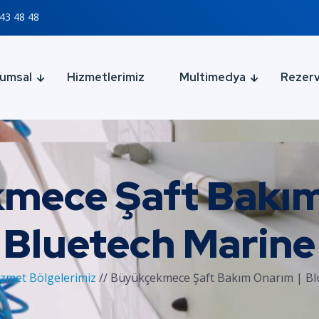
43 48 48
umsal
Hizmetlerimiz
Multimedya
Rezer
mece Şaft Bakım
Bluetech Marine
izmet Bölgelerimiz
//
Büyükçekmece Şaft Bakım Onarım | Bl