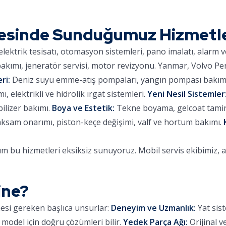
esinde Sunduğumuz Hizmetl
lektrik tesisatı, otomasyon sistemleri, pano imalatı, alarm 
kımı, jeneratör servisi, motor revizyonu. Yanmar, Volvo Pe
ri:
Deniz suyu emme-atış pompaları, yangın pompası bakımı,
 elektrikli ve hidrolik ırgat sistemleri.
Yeni Nesil Sistemler
ilizer bakımı.
Boya ve Estetik:
Tekne boyama, gelcoat tamiri,
aksam onarımı, piston-keçe değişimi, valf ve hortum bakımı.
 bu hizmetleri eksiksiz sunuyoruz. Mobil servis ekibimiz, 
ine?
mesi gereken başlıca unsurlar:
Deneyim ve Uzmanlık:
Yat sist
 model için doğru çözümleri bilir.
Yedek Parça Ağı:
Orijinal v