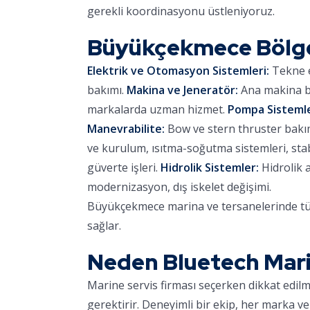
gerekli koordinasyonu üstleniyoruz.
Büyükçekmece Bölg
Elektrik ve Otomasyon Sistemleri:
Tekne e
bakımı.
Makina ve Jeneratör:
Ana makina ba
markalarda uzman hizmet.
Pompa Sistemle
Manevrabilite:
Bow ve stern thruster bakımı,
ve kurulum, ısıtma-soğutma sistemleri, stab
güverte işleri.
Hidrolik Sistemler:
Hidrolik 
modernizasyon, dış iskelet değişimi.
Büyükçekmece marina ve tersanelerinde tüm
sağlar.
Neden Bluetech Mar
Marine servis firması seçerken dikkat edil
gerektirir. Deneyimli bir ekip, her marka ve