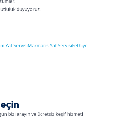
özümler.
mutluluk duyuyoruz.
m Yat Servisi
Marmaris Yat Servisi
Fethiye
Geçin
ün bizi arayın ve ücretsiz keşif hizmeti