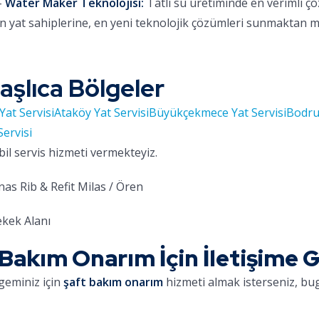
-
Water Maker Teknolojisi:
Tatlı su üretiminde en verimli ç
 yat sahiplerine, en yeni teknolojik çözümleri sunmaktan 
aşlıca Bölgeler
Yat Servisi
Ataköy Yat Servisi
Büyükçekmece Yat Servisi
Bodru
Servisi
bil servis hizmeti vermekteyiz.
as Rib & Refit Milas / Ören
kek Alanı
akım Onarım İçin İletişime 
geminiz için
şaft bakım onarım
hizmeti almak isterseniz, bug