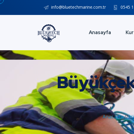
info@bluetechmarine.com.tr
0545 1
Anasayfa
Kur
Büyükçek
Anasayfa
//
H