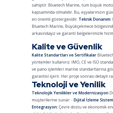
sahiptir. Bluetech Marine, tüm büyük motor
kapsamında olmalıdır. Bu, eşyalarınızın güve
en önemli göstergesidir.
Teknik Donanım:
Bluetech Marine, Büyükçekmece bölgesinde r
arkasındayız ve garanti belgelerimizle hizm
Kalite ve Güvenlik
Kalite Standartları ve Sertifikalar
Bluetech
yöntemler kullanırız. IMO, CE ve ISO standa
ve pano işlemleri marine standartlarına göre
garantisi içerir. Her proje sonrası detaylı r
Teknoloji ve Yenilik
Teknolojik Yenilikler ve Modernizasyon
De
müşterilerine sunar: -
Dijital İzleme Sistem
Entegrasyon:
Çevre dostu ve ekonomik ener