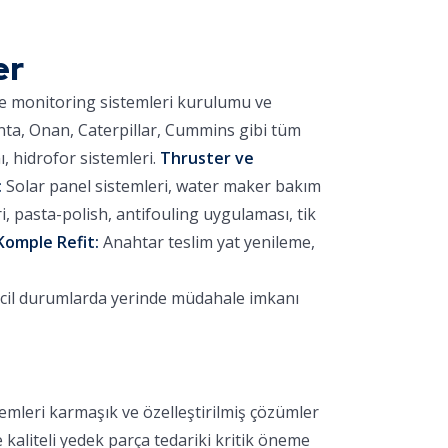
er
ve monitoring sistemleri kurulumu ve
nta, Onan, Caterpillar, Cummins gibi tüm
 hidrofor sistemleri.
Thruster ve
:
Solar panel sistemleri, water maker bakım
 pasta-polish, antifouling uygulaması, tik
Komple Refit:
Anahtar teslim yat yenileme,
acil durumlarda yerinde müdahale imkanı
emleri karmaşık ve özelleştirilmiş çözümler
e kaliteli yedek parça tedariki kritik öneme