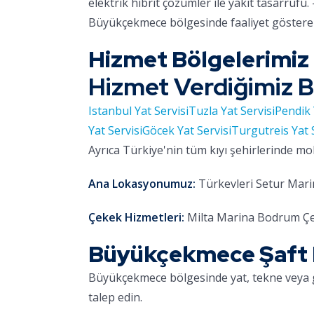
elektrik hibrit çözümler ile yakıt tasarrufu. 
Büyükçekmece bölgesinde faaliyet gösteren
Hizmet Bölgelerimiz
Hizmet Verdiğimiz B
Istanbul Yat Servisi
Tuzla Yat Servisi
Pendik 
Yat Servisi
Göcek Yat Servisi
Turgutreis Yat 
Ayrıca Türkiye'nin tüm kıyı şehirlerinde mo
Ana Lokasyonumuz:
Türkevleri Setur Marin
Çekek Hizmetleri:
Milta Marina Bodrum Çe
Büyükçekmece Şaft B
Büyükçekmece bölgesinde yat, tekne veya 
talep edin.