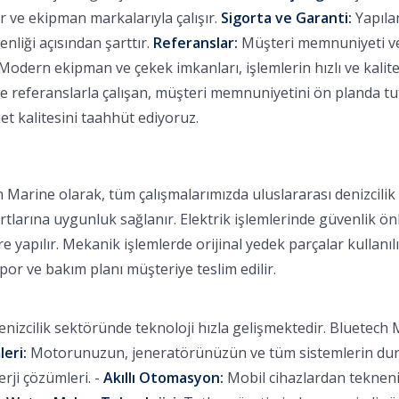
 ve ekipman markalarıyla çalışır.
Sigorta ve Garanti:
Yapılan
nliği açısından şarttır.
Referanslar:
Müşteri memnuniyeti ve b
Modern ekipman ve çekek imkanları, işlemlerin hızlı ve kalitel
eferanslarla çalışan, müşteri memnuniyetini ön planda tutan
et kalitesini taahhüt ediyoruz.
 Marine olarak, tüm çalışmalarımızda uluslararası denizcili
rtlarına uygunluk sağlanır. Elektrik işlemlerinde güvenlik ön
 yapılır. Mekanik işlemlerde orijinal yedek parçalar kullanılı
apor ve bakım planı müşteriye teslim edilir.
nizcilik sektöründe teknoloji hızla gelişmektedir. Bluetech M
leri:
Motorunuzun, jeneratörünüzün ve tüm sistemlerin durum
ji çözümleri. -
Akıllı Otomasyon:
Mobil cihazlardan tekneniz