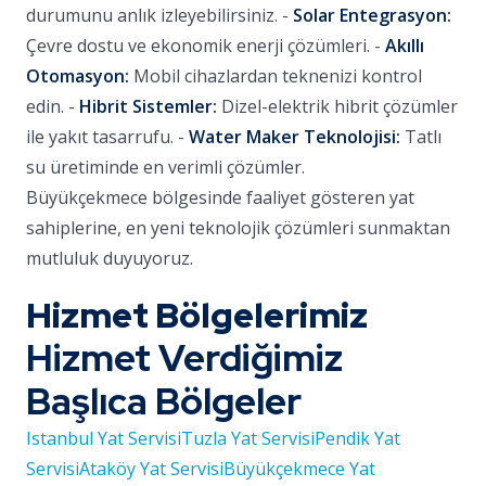
durumunu anlık izleyebilirsiniz. -
Solar Entegrasyon:
Çevre dostu ve ekonomik enerji çözümleri. -
Akıllı
Otomasyon:
Mobil cihazlardan teknenizi kontrol
edin. -
Hibrit Sistemler:
Dizel-elektrik hibrit çözümler
ile yakıt tasarrufu. -
Water Maker Teknolojisi:
Tatlı
su üretiminde en verimli çözümler.
Büyükçekmece bölgesinde faaliyet gösteren yat
sahiplerine, en yeni teknolojik çözümleri sunmaktan
mutluluk duyuyoruz.
Hizmet Bölgelerimiz
Hizmet Verdiğimiz
Başlıca Bölgeler
Istanbul Yat Servisi
Tuzla Yat Servisi
Pendik Yat
Servisi
Ataköy Yat Servisi
Büyükçekmece Yat