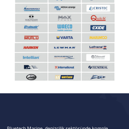
Bluetech Marine, denizcilik sektöründe komple