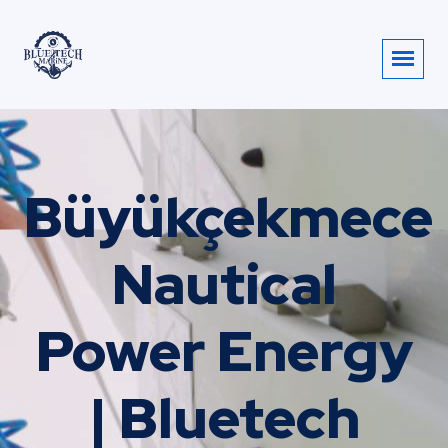
Büyükçekmece
Nautical
Power Energy
| Bluetech