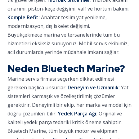
tik güverte işleri.
Hidrolik Sistemler:
Hidrolik aksam
onarımı, piston-keçe değişimi, valf ve hortum bakımı.
Komple Refit:
Anahtar teslim yat yenileme,
modernizasyon, dış iskelet değişimi.
Büyükçekmece marina ve tersanelerinde tüm bu
hizmetleri eksiksiz sunuyoruz. Mobil servis ekibimiz,
acil durumlarda yerinde müdahale imkanı sağlar.
Neden Bluetech Marine?
Marine servis firması seçerken dikkat edilmesi
gereken başlıca unsurlar:
Deneyim ve Uzmanlık:
Yat
sistemleri karmaşık ve özelleştirilmiş çözümler
gerektirir. Deneyimli bir ekip, her marka ve model için
doğru çözümleri bilir.
Yedek Parça Ağı:
Orijinal ve
kaliteli yedek parça tedariki kritik öneme sahiptir.
Bluetech Marine, tüm büyük motor ve ekipman