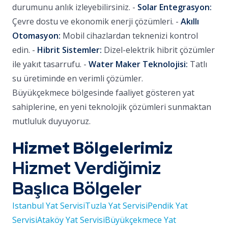
durumunu anlık izleyebilirsiniz. -
Solar Entegrasyon:
Çevre dostu ve ekonomik enerji çözümleri. -
Akıllı
Otomasyon:
Mobil cihazlardan teknenizi kontrol
edin. -
Hibrit Sistemler:
Dizel-elektrik hibrit çözümler
ile yakıt tasarrufu. -
Water Maker Teknolojisi:
Tatlı
su üretiminde en verimli çözümler.
Büyükçekmece bölgesinde faaliyet gösteren yat
sahiplerine, en yeni teknolojik çözümleri sunmaktan
mutluluk duyuyoruz.
Hizmet Bölgelerimiz
Hizmet Verdiğimiz
Başlıca Bölgeler
Istanbul Yat Servisi
Tuzla Yat Servisi
Pendik Yat
Servisi
Ataköy Yat Servisi
Büyükçekmece Yat