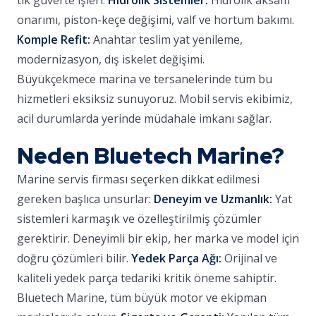
tik güverte işleri.
Hidrolik Sistemler:
Hidrolik aksam
onarımı, piston-keçe değişimi, valf ve hortum bakımı.
Komple Refit:
Anahtar teslim yat yenileme,
modernizasyon, dış iskelet değişimi.
Büyükçekmece marina ve tersanelerinde tüm bu
hizmetleri eksiksiz sunuyoruz. Mobil servis ekibimiz,
acil durumlarda yerinde müdahale imkanı sağlar.
Neden Bluetech Marine?
Marine servis firması seçerken dikkat edilmesi
gereken başlıca unsurlar:
Deneyim ve Uzmanlık:
Yat
sistemleri karmaşık ve özelleştirilmiş çözümler
gerektirir. Deneyimli bir ekip, her marka ve model için
doğru çözümleri bilir.
Yedek Parça Ağı:
Orijinal ve
kaliteli yedek parça tedariki kritik öneme sahiptir.
Bluetech Marine, tüm büyük motor ve ekipman