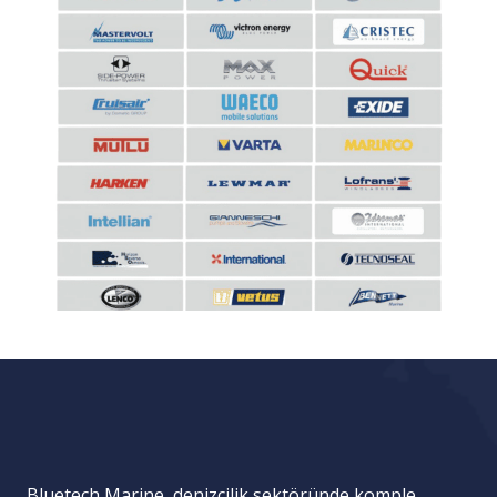
Bluetech Marine, denizcilik sektöründe komple