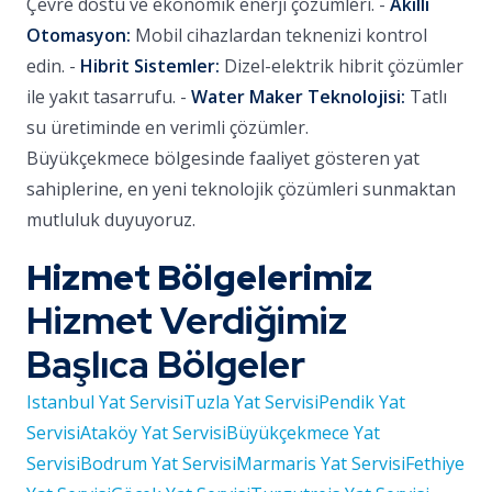
Çevre dostu ve ekonomik enerji çözümleri. -
Akıllı
Otomasyon:
Mobil cihazlardan teknenizi kontrol
edin. -
Hibrit Sistemler:
Dizel-elektrik hibrit çözümler
ile yakıt tasarrufu. -
Water Maker Teknolojisi:
Tatlı
su üretiminde en verimli çözümler.
Büyükçekmece bölgesinde faaliyet gösteren yat
sahiplerine, en yeni teknolojik çözümleri sunmaktan
mutluluk duyuyoruz.
Hizmet Bölgelerimiz
Hizmet Verdiğimiz
Başlıca Bölgeler
Istanbul Yat Servisi
Tuzla Yat Servisi
Pendik Yat
Servisi
Ataköy Yat Servisi
Büyükçekmece Yat
Servisi
Bodrum Yat Servisi
Marmaris Yat Servisi
Fethiye