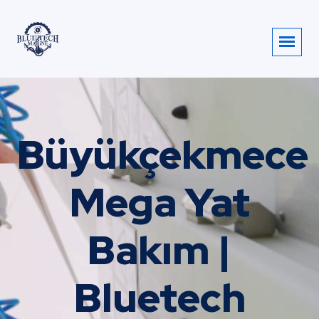
Büyükçekmece
Mega Yat
Bakım |
Bluetech