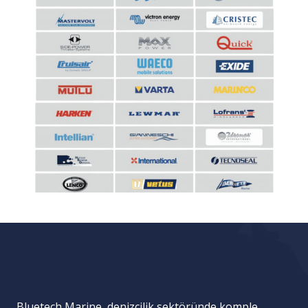
Bluetech Marine, denizcilik sektöründe komple