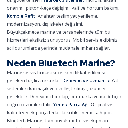
tik güverte işleri.
Hidrolik Sistemler:
Hidrolik aksam
onarımı, piston-keçe değişimi, valf ve hortum bakımı.
Komple Refit:
Anahtar teslim yat yenileme,
modernizasyon, dış iskelet değişimi.
Büyükçekmece marina ve tersanelerinde tüm bu
hizmetleri eksiksiz sunuyoruz. Mobil servis ekibimiz,
acil durumlarda yerinde müdahale imkanı sağlar.
Neden Bluetech Marine?
Marine servis firması seçerken dikkat edilmesi
gereken başlıca unsurlar:
Deneyim ve Uzmanlık:
Yat
sistemleri karmaşık ve özelleştirilmiş çözümler
gerektirir. Deneyimli bir ekip, her marka ve model için
doğru çözümleri bilir.
Yedek Parça Ağı:
Orijinal ve
kaliteli yedek parça tedariki kritik öneme sahiptir.
Bluetech Marine, tüm büyük motor ve ekipman