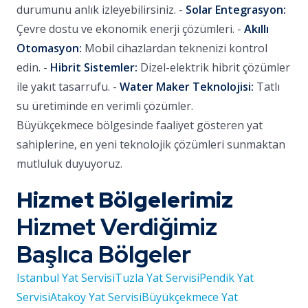
durumunu anlık izleyebilirsiniz. -
Solar Entegrasyon:
Çevre dostu ve ekonomik enerji çözümleri. -
Akıllı
Otomasyon:
Mobil cihazlardan teknenizi kontrol
edin. -
Hibrit Sistemler:
Dizel-elektrik hibrit çözümler
ile yakıt tasarrufu. -
Water Maker Teknolojisi:
Tatlı
su üretiminde en verimli çözümler.
Büyükçekmece bölgesinde faaliyet gösteren yat
sahiplerine, en yeni teknolojik çözümleri sunmaktan
mutluluk duyuyoruz.
Hizmet Bölgelerimiz
Hizmet Verdiğimiz
Başlıca Bölgeler
Istanbul Yat Servisi
Tuzla Yat Servisi
Pendik Yat
Servisi
Ataköy Yat Servisi
Büyükçekmece Yat