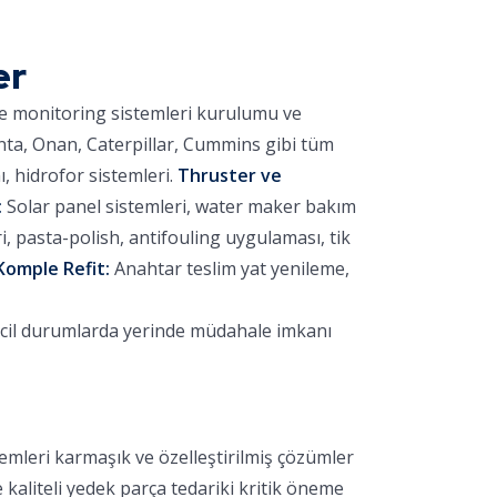
er
ve monitoring sistemleri kurulumu ve
nta, Onan, Caterpillar, Cummins gibi tüm
 hidrofor sistemleri.
Thruster ve
:
Solar panel sistemleri, water maker bakım
 pasta-polish, antifouling uygulaması, tik
Komple Refit:
Anahtar teslim yat yenileme,
acil durumlarda yerinde müdahale imkanı
emleri karmaşık ve özelleştirilmiş çözümler
e kaliteli yedek parça tedariki kritik öneme