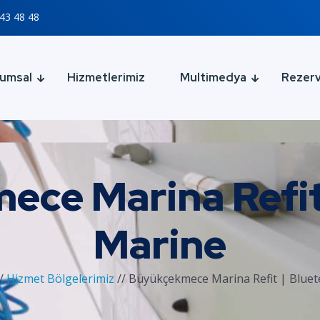
43 48 48
umsal
Hizmetlerimiz
Multimedya
Rezer
ce Marina Refit
Marine
//
Hizmet Bölgelerimiz
//
Büyükçekmece Marina Refit | Bluet