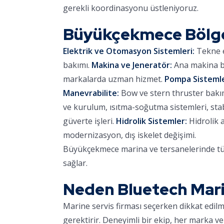
gerekli koordinasyonu üstleniyoruz.
Büyükçekmece Bölg
Elektrik ve Otomasyon Sistemleri:
Tekne e
bakımı.
Makina ve Jeneratör:
Ana makina ba
markalarda uzman hizmet.
Pompa Sistemle
Manevrabilite:
Bow ve stern thruster bakımı,
ve kurulum, ısıtma-soğutma sistemleri, stab
güverte işleri.
Hidrolik Sistemler:
Hidrolik 
modernizasyon, dış iskelet değişimi.
Büyükçekmece marina ve tersanelerinde tüm
sağlar.
Neden Bluetech Mar
Marine servis firması seçerken dikkat edil
gerektirir. Deneyimli bir ekip, her marka ve