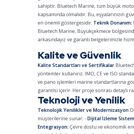
sahiptir. Bluetech Marine, tüm büyük motor
kapsamında olmalıdır. Bu, eşyalarınızın güve
en önemli göstergesidir.
Teknik Donanım:
Bluetech Marine, Büyükçekmece bölgesinde r
arkasındayız ve garanti belgelerimizle hizm
Kalite ve Güvenlik
Kalite Standartları ve Sertifikalar
Bluetech
yöntemler kullanırız. IMO, CE ve ISO standa
ve pano işlemleri marine standartlarına göre
garantisi içerir. Her proje sonrası detaylı r
Teknoloji ve Yenilik
Teknolojik Yenilikler ve Modernizasyon
De
müşterilerine sunar: -
Dijital İzleme Sistem
Entegrasyon:
Çevre dostu ve ekonomik ener