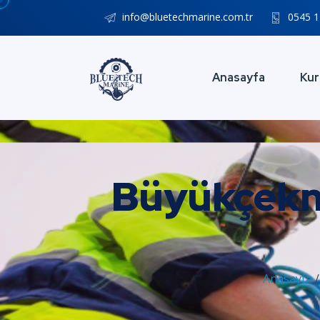
info@bluetechmarine.com.tr
0545 1
Anasayfa
Kur
Büyükçekme
Anasayfa