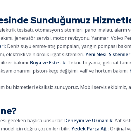
esinde Sunduğumuz Hizmetl
lektrik tesisatı, otomasyon sistemleri, pano imalatı, alarm 
kımı, jeneratör servisi, motor revizyonu. Yanmar, Volvo Pe
ri:
Deniz suyu emme-atış pompaları, yangın pompası bakımı,
 elektrikli ve hidrolik ırgat sistemleri.
Yeni Nesil Sistemler
ilizer bakımı.
Boya ve Estetik:
Tekne boyama, gelcoat tamiri,
aksam onarımı, piston-keçe değişimi, valf ve hortum bakımı.
 bu hizmetleri eksiksiz sunuyoruz. Mobil servis ekibimiz, 
ine?
mesi gereken başlıca unsurlar:
Deneyim ve Uzmanlık:
Yat sist
 model için doğru çözümleri bilir.
Yedek Parça Ağı:
Orijinal v