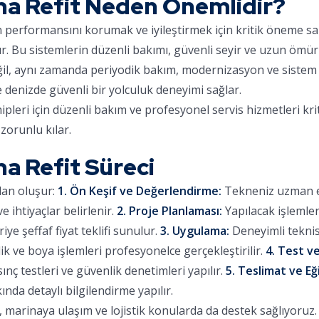
a Refit Neden Önemlidir?
ın performansını korumak ve iyileştirmek için kritik öneme sa
ır. Bu sistemlerin düzenli bakımı, güvenli seyir ve uzun ömür
eğil, aynı zamanda periyodik bakım, modernizasyon ve sistem 
e denizde güvenli bir yolculuk deneyimi sağlar.
eri için düzenli bakım ve profesyonel servis hizmetleri kri
zorunlu kılar.
 Refit Süreci
dan oluşur:
1. Ön Keşif ve Değerlendirme:
Tekneniz uzman eki
 ihtiyaçlar belirlenir.
2. Proje Planlaması:
Yapılacak işlemle
iye şeffaf fiyat teklifi sunulur.
3. Uygulama:
Deneyimli teknis
lik ve boya işlemleri profesyonelce gerçekleştirilir.
4. Test ve
sınç testleri ve güvenlik denetimleri yapılır.
5. Teslimat ve Eğ
ında detaylı bilgilendirme yapılır.
arinaya ulaşım ve lojistik konularda da destek sağlıyoruz. Ç