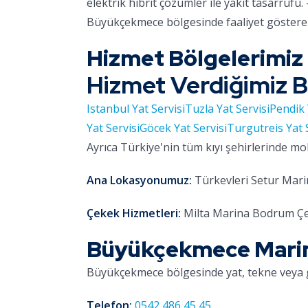
elektrik hibrit çözümler ile yakıt tasarrufu. 
Büyükçekmece bölgesinde faaliyet gösteren
Hizmet Bölgelerimiz
Hizmet Verdiğimiz B
Istanbul Yat Servisi
Tuzla Yat Servisi
Pendik 
Yat Servisi
Göcek Yat Servisi
Turgutreis Yat 
Ayrıca Türkiye'nin tüm kıyı şehirlerinde mo
Ana Lokasyonumuz:
Türkevleri Setur Marin
Çekek Hizmetleri:
Milta Marina Bodrum Çe
Büyükçekmece Marina 
Büyükçekmece bölgesinde yat, tekne veya 
Telefon:
0542 486 45 45