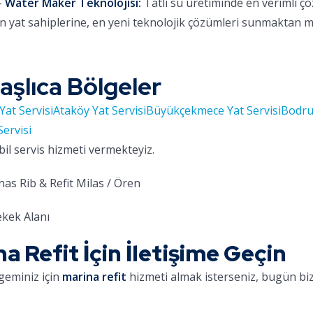
-
Water Maker Teknolojisi:
Tatlı su üretiminde en verimli ç
 yat sahiplerine, en yeni teknolojik çözümleri sunmaktan 
aşlıca Bölgeler
Yat Servisi
Ataköy Yat Servisi
Büyükçekmece Yat Servisi
Bodru
Servisi
bil servis hizmeti vermekteyiz.
as Rib & Refit Milas / Ören
kek Alanı
Refit İçin İletişime Geçin
geminiz için
marina refit
hizmeti almak isterseniz, bugün bizi