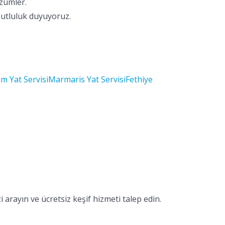
özümler.
mutluluk duyuyoruz.
m Yat Servisi
Marmaris Yat Servisi
Fethiye
 arayın ve ücretsiz keşif hizmeti talep edin.