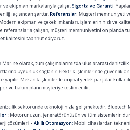
 ve ekipman markalarıyla çalışır.
Sigorta ve Garanti:
Yapılan
nliği açısından şarttır.
Referanslar:
Müşteri memnuniyeti ve b
Modern ekipman ve çekek imkanları, işlemlerin hızlı ve kalitel
eferanslarla çalışan, müşteri memnuniyetini ön planda tutan
et kalitesini taahhüt ediyoruz.
 Marine olarak, tüm çalışmalarımızda uluslararası denizcili
rtlarına uygunluk sağlanır. Elektrik işlemlerinde güvenlik ön
 yapılır. Mekanik işlemlerde orijinal yedek parçalar kullanılı
apor ve bakım planı müşteriye teslim edilir.
nizcilik sektöründe teknoloji hızla gelişmektedir. Bluetech M
leri:
Motorunuzun, jeneratörünüzün ve tüm sistemlerin durum
ji çözümleri. -
Akıllı Otomasyon:
Mobil cihazlardan tekneniz