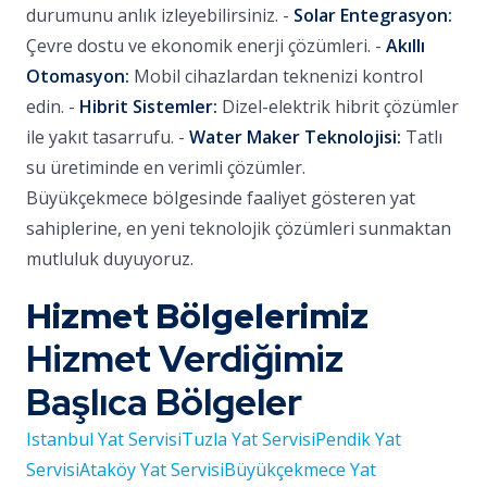
durumunu anlık izleyebilirsiniz. -
Solar Entegrasyon:
Çevre dostu ve ekonomik enerji çözümleri. -
Akıllı
Otomasyon:
Mobil cihazlardan teknenizi kontrol
edin. -
Hibrit Sistemler:
Dizel-elektrik hibrit çözümler
ile yakıt tasarrufu. -
Water Maker Teknolojisi:
Tatlı
su üretiminde en verimli çözümler.
Büyükçekmece bölgesinde faaliyet gösteren yat
sahiplerine, en yeni teknolojik çözümleri sunmaktan
mutluluk duyuyoruz.
Hizmet Bölgelerimiz
Hizmet Verdiğimiz
Başlıca Bölgeler
Istanbul Yat Servisi
Tuzla Yat Servisi
Pendik Yat
Servisi
Ataköy Yat Servisi
Büyükçekmece Yat