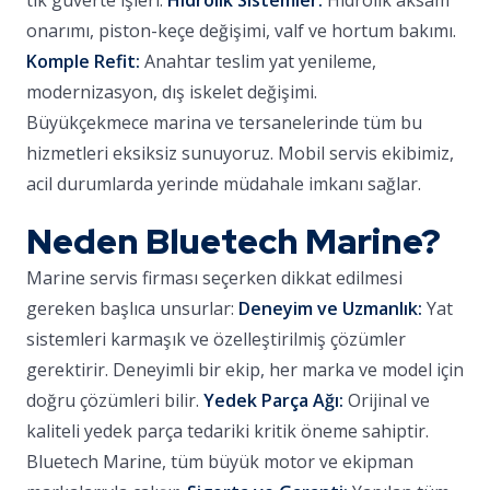
tik güverte işleri.
Hidrolik Sistemler:
Hidrolik aksam
onarımı, piston-keçe değişimi, valf ve hortum bakımı.
Komple Refit:
Anahtar teslim yat yenileme,
modernizasyon, dış iskelet değişimi.
Büyükçekmece marina ve tersanelerinde tüm bu
hizmetleri eksiksiz sunuyoruz. Mobil servis ekibimiz,
acil durumlarda yerinde müdahale imkanı sağlar.
Neden Bluetech Marine?
Marine servis firması seçerken dikkat edilmesi
gereken başlıca unsurlar:
Deneyim ve Uzmanlık:
Yat
sistemleri karmaşık ve özelleştirilmiş çözümler
gerektirir. Deneyimli bir ekip, her marka ve model için
doğru çözümleri bilir.
Yedek Parça Ağı:
Orijinal ve
kaliteli yedek parça tedariki kritik öneme sahiptir.
Bluetech Marine, tüm büyük motor ve ekipman