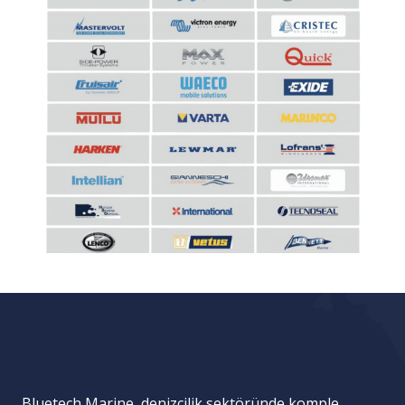
Bluetech Marine, denizcilik sektöründe komple