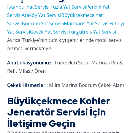
Istanbul Yat Servisi
Tuzla Yat Servisi
Pendik Yat
Servisi
Ataköy Yat Servisi
Büyükçekmece Yat
Servisi
Bodrum Yat Servisi
Marmaris Yat Servisi
Fethiye
Yat Servisi
Göcek Yat Servisi
Turgutreis Yat Servisi
Ayrıca Türkiye'nin tüm kıyı şehirlerinde mobil servis
hizmeti vermekteyiz.
Ana Lokasyonumuz:
Türkevleri Setur Marinas Rib &
Refit Milas / Ören
Çekek Hizmetleri:
Milta Marina Bodrum Çekek Alanı
Büyükçekmece Kohler
Jeneratör Servisi İçin
İletişime Geçin