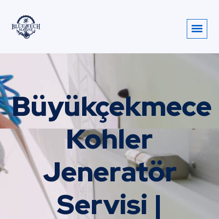
Büyükçekmece
Kohler
Jeneratör
Servisi |