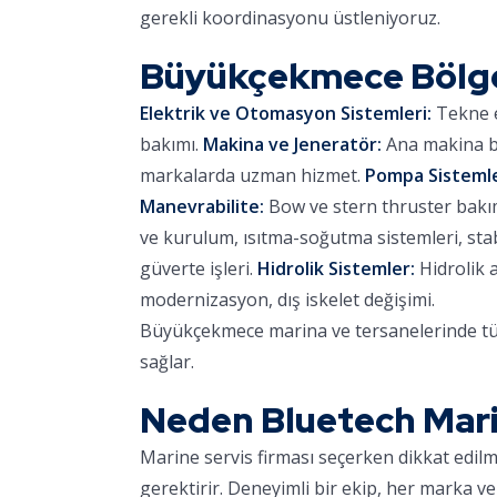
gerekli koordinasyonu üstleniyoruz.
Büyükçekmece Bölg
Elektrik ve Otomasyon Sistemleri:
Tekne e
bakımı.
Makina ve Jeneratör:
Ana makina ba
markalarda uzman hizmet.
Pompa Sistemle
Manevrabilite:
Bow ve stern thruster bakımı,
ve kurulum, ısıtma-soğutma sistemleri, stab
güverte işleri.
Hidrolik Sistemler:
Hidrolik 
modernizasyon, dış iskelet değişimi.
Büyükçekmece marina ve tersanelerinde tüm
sağlar.
Neden Bluetech Mar
Marine servis firması seçerken dikkat edil
gerektirir. Deneyimli bir ekip, her marka ve