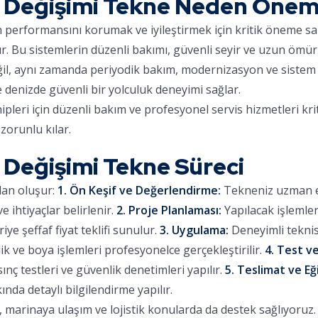
Değişimi Tekne Neden Öneml
ın performansını korumak ve iyileştirmek için kritik öneme sa
ır. Bu sistemlerin düzenli bakımı, güvenli seyir ve uzun ömür
eğil, aynı zamanda periyodik bakım, modernizasyon ve sistem 
e denizde güvenli bir yolculuk deneyimi sağlar.
eri için düzenli bakım ve profesyonel servis hizmetleri kri
zorunlu kılar.
Değişimi Tekne Süreci
dan oluşur:
1. Ön Keşif ve Değerlendirme:
Tekneniz uzman eki
 ihtiyaçlar belirlenir.
2. Proje Planlaması:
Yapılacak işlemle
iye şeffaf fiyat teklifi sunulur.
3. Uygulama:
Deneyimli teknis
lik ve boya işlemleri profesyonelce gerçekleştirilir.
4. Test ve
sınç testleri ve güvenlik denetimleri yapılır.
5. Teslimat ve Eğ
ında detaylı bilgilendirme yapılır.
arinaya ulaşım ve lojistik konularda da destek sağlıyoruz. Ç