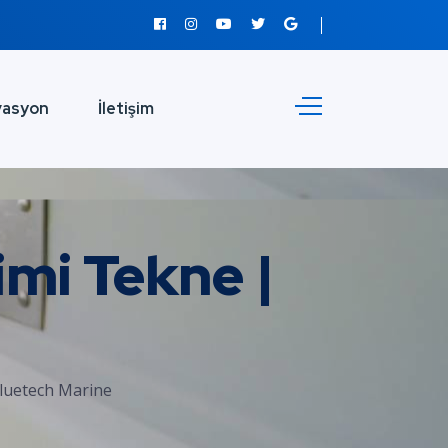
vasyon
İletişim
mi Tekne |
luetech Marine