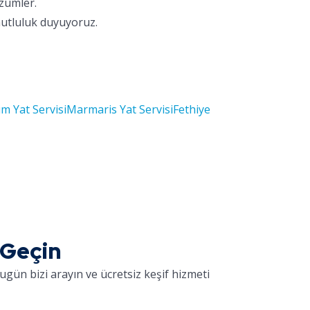
özümler.
mutluluk duyuyoruz.
m Yat Servisi
Marmaris Yat Servisi
Fethiye
 Geçin
ugün bizi arayın ve ücretsiz keşif hizmeti