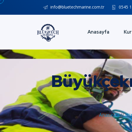
info@bluetechmarine.com.tr
0545 1
Anasayfa
Kur
Büyükçekm
Anasayfa
//
Hi