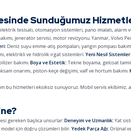
esinde Sunduğumuz Hizmetl
lektrik tesisatı, otomasyon sistemleri, pano imalatı, alarm 
kımı, jeneratör servisi, motor revizyonu. Yanmar, Volvo Pe
ri:
Deniz suyu emme-atış pompaları, yangın pompası bakımı,
 elektrikli ve hidrolik ırgat sistemleri.
Yeni Nesil Sistemler
ilizer bakımı.
Boya ve Estetik:
Tekne boyama, gelcoat tamiri,
aksam onarımı, piston-keçe değişimi, valf ve hortum bakımı.
 bu hizmetleri eksiksiz sunuyoruz. Mobil servis ekibimiz, 
ine?
mesi gereken başlıca unsurlar:
Deneyim ve Uzmanlık:
Yat sist
 model için doğru çözümleri bilir.
Yedek Parça Ağı:
Orijinal v