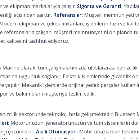
 ve ekipman markalarıyla çalışır.
Sigorta ve Garanti:
Yapılan
nliği açısından şarttır.
Referanslar:
Müşteri memnuniyeti ve b
Modern ekipman ve çekek imkanları, işlemlerin hızlı ve kalitel
eferanslarla çalışan, müşteri memnuniyetini ön planda tutan
et kalitesini taahhüt ediyoruz.
 Marine olarak, tüm çalışmalarımızda uluslararası denizcili
rtlarına uygunluk sağlanır. Elektrik işlemlerinde güvenlik ön
 yapılır. Mekanik işlemlerde orijinal yedek parçalar kullanılı
apor ve bakım planı müşteriye teslim edilir.
nizcilik sektöründe teknoloji hızla gelişmektedir. Bluetech M
leri:
Motorunuzun, jeneratörünüzün ve tüm sistemlerin durum
ji çözümleri. -
Akıllı Otomasyon:
Mobil cihazlardan tekneniz