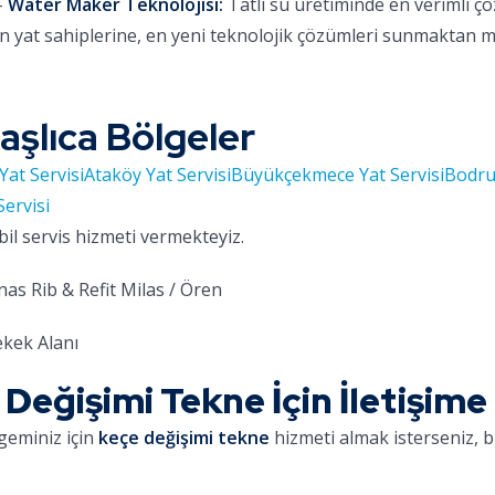
-
Water Maker Teknolojisi:
Tatlı su üretiminde en verimli ç
 yat sahiplerine, en yeni teknolojik çözümleri sunmaktan 
aşlıca Bölgeler
Yat Servisi
Ataköy Yat Servisi
Büyükçekmece Yat Servisi
Bodru
Servisi
bil servis hizmeti vermekteyiz.
as Rib & Refit Milas / Ören
kek Alanı
eğişimi Tekne İçin İletişime
geminiz için
keçe değişimi tekne
hizmeti almak isterseniz, b