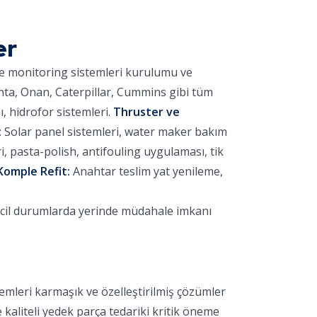
er
ve monitoring sistemleri kurulumu ve
nta, Onan, Caterpillar, Cummins gibi tüm
 hidrofor sistemleri.
Thruster ve
:
Solar panel sistemleri, water maker bakım
 pasta-polish, antifouling uygulaması, tik
Komple Refit:
Anahtar teslim yat yenileme,
acil durumlarda yerinde müdahale imkanı
emleri karmaşık ve özelleştirilmiş çözümler
e kaliteli yedek parça tedariki kritik öneme