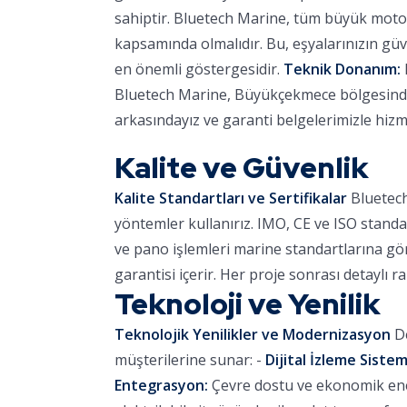
sahiptir. Bluetech Marine, tüm büyük motor
kapsamında olmalıdır. Bu, eşyalarınızın güve
en önemli göstergesidir.
Teknik Donanım:
Bluetech Marine, Büyükçekmece bölgesinde r
arkasındayız ve garanti belgelerimizle hizm
Kalite ve Güvenlik
Kalite Standartları ve Sertifikalar
Bluetech
yöntemler kullanırız. IMO, CE ve ISO standa
ve pano işlemleri marine standartlarına göre
garantisi içerir. Her proje sonrası detaylı r
Teknoloji ve Yenilik
Teknolojik Yenilikler ve Modernizasyon
De
müşterilerine sunar: -
Dijital İzleme Sistem
Entegrasyon:
Çevre dostu ve ekonomik ener