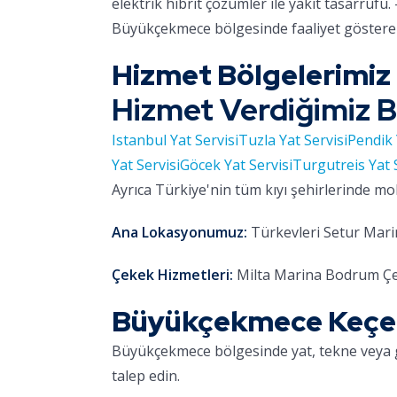
elektrik hibrit çözümler ile yakıt tasarrufu. 
Büyükçekmece bölgesinde faaliyet gösteren
Hizmet Bölgelerimiz
Hizmet Verdiğimiz B
Istanbul Yat Servisi
Tuzla Yat Servisi
Pendik 
Yat Servisi
Göcek Yat Servisi
Turgutreis Yat 
Ayrıca Türkiye'nin tüm kıyı şehirlerinde mo
Ana Lokasyonumuz:
Türkevleri Setur Marin
Çekek Hizmetleri:
Milta Marina Bodrum Çe
Büyükçekmece Keçe D
Büyükçekmece bölgesinde yat, tekne veya 
talep edin.