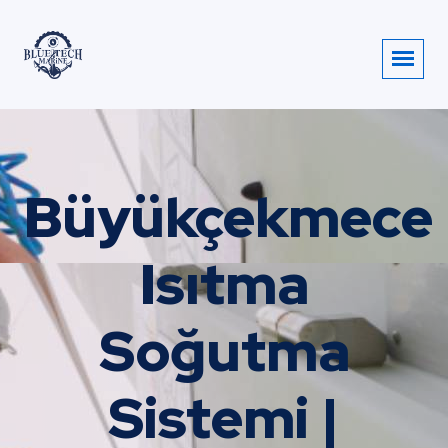
Büyükçekmece
Isıtma
Soğutma
Sistemi |