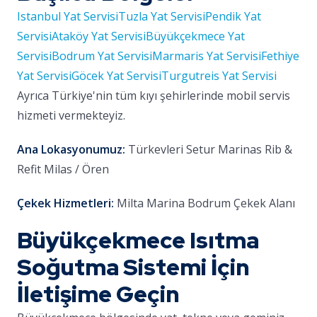
Istanbul Yat Servisi
Tuzla Yat Servisi
Pendik Yat
Servisi
Ataköy Yat Servisi
Büyükçekmece Yat
Servisi
Bodrum Yat Servisi
Marmaris Yat Servisi
Fethiye
Yat Servisi
Göcek Yat Servisi
Turgutreis Yat Servisi
Ayrıca Türkiye'nin tüm kıyı şehirlerinde mobil servis
hizmeti vermekteyiz.
Ana Lokasyonumuz:
Türkevleri Setur Marinas Rib &
Refit Milas / Ören
Çekek Hizmetleri:
Milta Marina Bodrum Çekek Alanı
Büyükçekmece Isıtma
Soğutma Sistemi İçin
İletişime Geçin