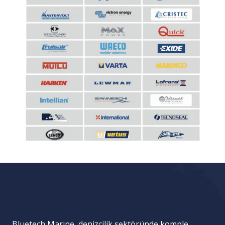
Bluetech Marine, denizcilik sektöründe komple