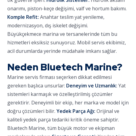
tik güverte işleri.
Hidrolik Sistemler:
Hidrolik aksam
onarımı, piston-keçe değişimi, valf ve hortum bakımı.
Komple Refit:
Anahtar teslim yat yenileme,
modernizasyon, dış iskelet değişimi.
Büyükçekmece marina ve tersanelerinde tüm bu
hizmetleri eksiksiz sunuyoruz. Mobil servis ekibimiz,
acil durumlarda yerinde müdahale imkanı sağlar.
Neden Bluetech Marine?
Marine servis firması seçerken dikkat edilmesi
gereken başlıca unsurlar:
Deneyim ve Uzmanlık:
Yat
sistemleri karmaşık ve özelleştirilmiş çözümler
gerektirir. Deneyimli bir ekip, her marka ve model için
doğru çözümleri bilir.
Yedek Parça Ağı:
Orijinal ve
kaliteli yedek parça tedariki kritik öneme sahiptir.
Bluetech Marine, tüm büyük motor ve ekipman