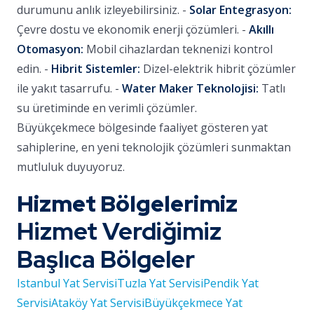
durumunu anlık izleyebilirsiniz. -
Solar Entegrasyon:
Çevre dostu ve ekonomik enerji çözümleri. -
Akıllı
Otomasyon:
Mobil cihazlardan teknenizi kontrol
edin. -
Hibrit Sistemler:
Dizel-elektrik hibrit çözümler
ile yakıt tasarrufu. -
Water Maker Teknolojisi:
Tatlı
su üretiminde en verimli çözümler.
Büyükçekmece bölgesinde faaliyet gösteren yat
sahiplerine, en yeni teknolojik çözümleri sunmaktan
mutluluk duyuyoruz.
Hizmet Bölgelerimiz
Hizmet Verdiğimiz
Başlıca Bölgeler
Istanbul Yat Servisi
Tuzla Yat Servisi
Pendik Yat
Servisi
Ataköy Yat Servisi
Büyükçekmece Yat