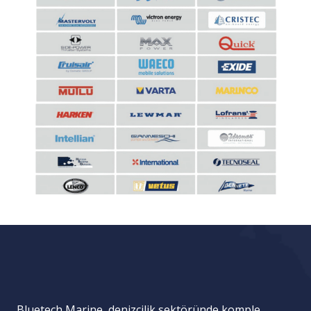
Bluetech Marine, denizcilik sektöründe komple