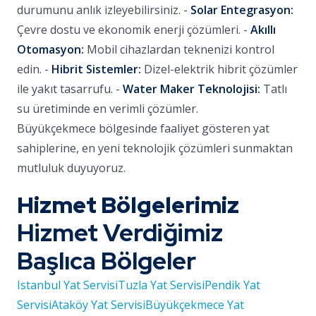
durumunu anlık izleyebilirsiniz. -
Solar Entegrasyon:
Çevre dostu ve ekonomik enerji çözümleri. -
Akıllı
Otomasyon:
Mobil cihazlardan teknenizi kontrol
edin. -
Hibrit Sistemler:
Dizel-elektrik hibrit çözümler
ile yakıt tasarrufu. -
Water Maker Teknolojisi:
Tatlı
su üretiminde en verimli çözümler.
Büyükçekmece bölgesinde faaliyet gösteren yat
sahiplerine, en yeni teknolojik çözümleri sunmaktan
mutluluk duyuyoruz.
Hizmet Bölgelerimiz
Hizmet Verdiğimiz
Başlıca Bölgeler
Istanbul Yat Servisi
Tuzla Yat Servisi
Pendik Yat
Servisi
Ataköy Yat Servisi
Büyükçekmece Yat