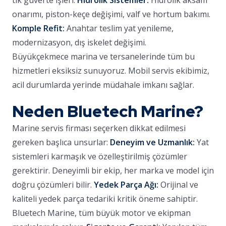
tik güverte işleri.
Hidrolik Sistemler:
Hidrolik aksam
onarımı, piston-keçe değişimi, valf ve hortum bakımı.
Komple Refit:
Anahtar teslim yat yenileme,
modernizasyon, dış iskelet değişimi.
Büyükçekmece marina ve tersanelerinde tüm bu
hizmetleri eksiksiz sunuyoruz. Mobil servis ekibimiz,
acil durumlarda yerinde müdahale imkanı sağlar.
Neden Bluetech Marine?
Marine servis firması seçerken dikkat edilmesi
gereken başlıca unsurlar:
Deneyim ve Uzmanlık:
Yat
sistemleri karmaşık ve özelleştirilmiş çözümler
gerektirir. Deneyimli bir ekip, her marka ve model için
doğru çözümleri bilir.
Yedek Parça Ağı:
Orijinal ve
kaliteli yedek parça tedariki kritik öneme sahiptir.
Bluetech Marine, tüm büyük motor ve ekipman