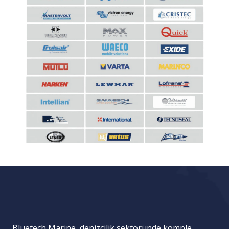
Bluetech Marine, denizcilik sektöründe komple