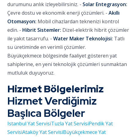
durumunu anlık izleyebilirsiniz. -
Solar Entegrasyon:
Çevre dostu ve ekonomik enerji çözümleri. -
Akıllı
Otomasyon:
Mobil cihazlardan teknenizi kontrol
edin. -
Hibrit Sistemler:
Dizel-elektrik hibrit çözümler
ile yakıt tasarrufu. -
Water Maker Teknolojisi:
Tatlı
su üretiminde en verimli çözümler.
Büyükçekmece bölgesinde faaliyet gösteren yat
sahiplerine, en yeni teknolojik çözümleri sunmaktan
mutluluk duyuyoruz.
Hizmet Bölgelerimiz
Hizmet Verdiğimiz
Başlıca Bölgeler
Istanbul Yat Servisi
Tuzla Yat Servisi
Pendik Yat
Servisi
Ataköy Yat Servisi
Büyükçekmece Yat