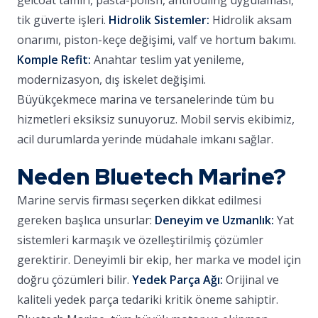
gelcoat tamiri, pasta-polish, antifouling uygulaması,
tik güverte işleri.
Hidrolik Sistemler:
Hidrolik aksam
onarımı, piston-keçe değişimi, valf ve hortum bakımı.
Komple Refit:
Anahtar teslim yat yenileme,
modernizasyon, dış iskelet değişimi.
Büyükçekmece marina ve tersanelerinde tüm bu
hizmetleri eksiksiz sunuyoruz. Mobil servis ekibimiz,
acil durumlarda yerinde müdahale imkanı sağlar.
Neden Bluetech Marine?
Marine servis firması seçerken dikkat edilmesi
gereken başlıca unsurlar:
Deneyim ve Uzmanlık:
Yat
sistemleri karmaşık ve özelleştirilmiş çözümler
gerektirir. Deneyimli bir ekip, her marka ve model için
doğru çözümleri bilir.
Yedek Parça Ağı:
Orijinal ve
kaliteli yedek parça tedariki kritik öneme sahiptir.