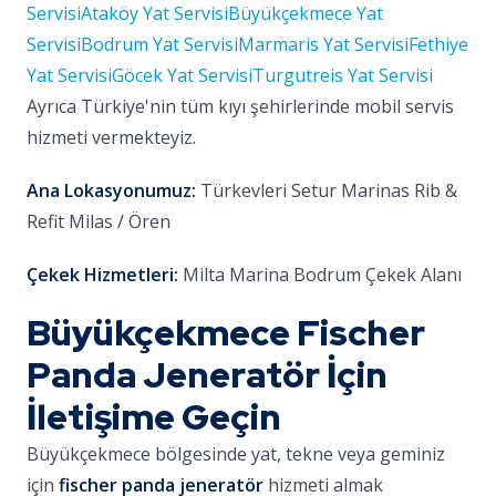
Servisi
Ataköy Yat Servisi
Büyükçekmece Yat
Servisi
Bodrum Yat Servisi
Marmaris Yat Servisi
Fethiye
Yat Servisi
Göcek Yat Servisi
Turgutreis Yat Servisi
Ayrıca Türkiye'nin tüm kıyı şehirlerinde mobil servis
hizmeti vermekteyiz.
Ana Lokasyonumuz:
Türkevleri Setur Marinas Rib &
Refit Milas / Ören
Çekek Hizmetleri:
Milta Marina Bodrum Çekek Alanı
Büyükçekmece Fischer
Panda Jeneratör İçin
İletişime Geçin
Büyükçekmece bölgesinde yat, tekne veya geminiz
için
fischer panda jeneratör
hizmeti almak