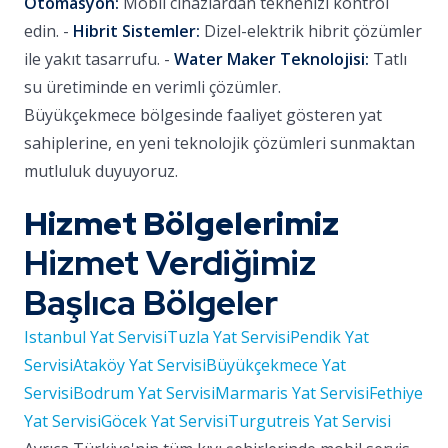
Otomasyon:
Mobil cihazlardan teknenizi kontrol
edin. -
Hibrit Sistemler:
Dizel-elektrik hibrit çözümler
ile yakıt tasarrufu. -
Water Maker Teknolojisi:
Tatlı
su üretiminde en verimli çözümler.
Büyükçekmece bölgesinde faaliyet gösteren yat
sahiplerine, en yeni teknolojik çözümleri sunmaktan
mutluluk duyuyoruz.
Hizmet Bölgelerimiz
Hizmet Verdiğimiz
Başlıca Bölgeler
Istanbul Yat Servisi
Tuzla Yat Servisi
Pendik Yat
Servisi
Ataköy Yat Servisi
Büyükçekmece Yat
Servisi
Bodrum Yat Servisi
Marmaris Yat Servisi
Fethiye
Yat Servisi
Göcek Yat Servisi
Turgutreis Yat Servisi