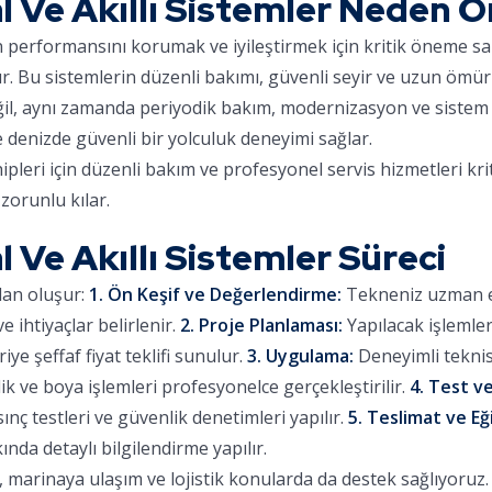
 Ve Akıllı Sistemler Neden Ö
ın performansını korumak ve iyileştirmek için kritik öneme sa
ır. Bu sistemlerin düzenli bakımı, güvenli seyir ve uzun ömür
eğil, aynı zamanda periyodik bakım, modernizasyon ve sistem 
e denizde güvenli bir yolculuk deneyimi sağlar.
eri için düzenli bakım ve profesyonel servis hizmetleri kri
zorunlu kılar.
 Ve Akıllı Sistemler Süreci
dan oluşur:
1. Ön Keşif ve Değerlendirme:
Tekneniz uzman eki
 ihtiyaçlar belirlenir.
2. Proje Planlaması:
Yapılacak işlemle
iye şeffaf fiyat teklifi sunulur.
3. Uygulama:
Deneyimli teknis
lik ve boya işlemleri profesyonelce gerçekleştirilir.
4. Test ve
sınç testleri ve güvenlik denetimleri yapılır.
5. Teslimat ve Eğ
ında detaylı bilgilendirme yapılır.
arinaya ulaşım ve lojistik konularda da destek sağlıyoruz. Ç