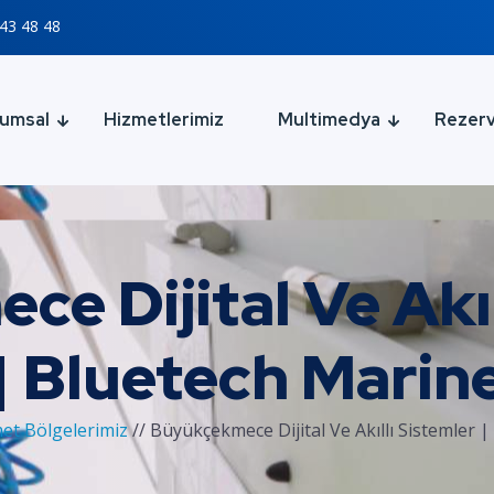
43 48 48
umsal
Hizmetlerimiz
Multimedya
Rezer
e Dijital Ve Akıl
| Bluetech Marin
et Bölgelerimiz
//
Büyükçekmece Dijital Ve Akıllı Sistemler 