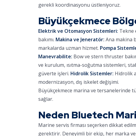
gerekli koordinasyonu üstleniyoruz.
Büyükçekmece Bölg
Elektrik ve Otomasyon Sistemleri:
Tekne e
bakımı.
Makina ve Jeneratör:
Ana makina ba
markalarda uzman hizmet.
Pompa Sistemle
Manevrabilite:
Bow ve stern thruster bakımı,
ve kurulum, ısıtma-soğutma sistemleri, stab
güverte işleri.
Hidrolik Sistemler:
Hidrolik 
modernizasyon, dış iskelet değişimi.
Büyükçekmece marina ve tersanelerinde tüm
sağlar.
Neden Bluetech Mar
Marine servis firması seçerken dikkat edil
gerektirir. Deneyimli bir ekip, her marka ve