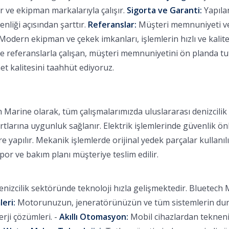
 ve ekipman markalarıyla çalışır.
Sigorta ve Garanti:
Yapılan
nliği açısından şarttır.
Referanslar:
Müşteri memnuniyeti ve b
Modern ekipman ve çekek imkanları, işlemlerin hızlı ve kalitel
eferanslarla çalışan, müşteri memnuniyetini ön planda tutan
et kalitesini taahhüt ediyoruz.
 Marine olarak, tüm çalışmalarımızda uluslararası denizcili
rtlarına uygunluk sağlanır. Elektrik işlemlerinde güvenlik ön
 yapılır. Mekanik işlemlerde orijinal yedek parçalar kullanılı
apor ve bakım planı müşteriye teslim edilir.
nizcilik sektöründe teknoloji hızla gelişmektedir. Bluetech M
leri:
Motorunuzun, jeneratörünüzün ve tüm sistemlerin durum
ji çözümleri. -
Akıllı Otomasyon:
Mobil cihazlardan tekneniz