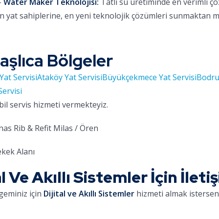
-
Water Maker Teknolojisi:
Tatlı su üretiminde en verimli ç
 yat sahiplerine, en yeni teknolojik çözümleri sunmaktan 
aşlıca Bölgeler
Yat Servisi
Ataköy Yat Servisi
Büyükçekmece Yat Servisi
Bodru
Servisi
bil servis hizmeti vermekteyiz.
as Rib & Refit Milas / Ören
kek Alanı
Ve Akıllı Sistemler İçin İlet
geminiz için
Dijital ve Akıllı Sistemler
hizmeti almak isterseni