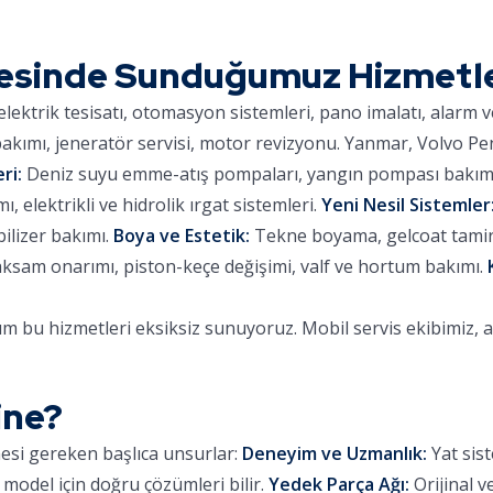
esinde Sunduğumuz Hizmetl
lektrik tesisatı, otomasyon sistemleri, pano imalatı, alarm 
kımı, jeneratör servisi, motor revizyonu. Yanmar, Volvo Pe
ri:
Deniz suyu emme-atış pompaları, yangın pompası bakımı,
 elektrikli ve hidrolik ırgat sistemleri.
Yeni Nesil Sistemler
ilizer bakımı.
Boya ve Estetik:
Tekne boyama, gelcoat tamiri,
aksam onarımı, piston-keçe değişimi, valf ve hortum bakımı.
 bu hizmetleri eksiksiz sunuyoruz. Mobil servis ekibimiz, 
ine?
mesi gereken başlıca unsurlar:
Deneyim ve Uzmanlık:
Yat sist
 model için doğru çözümleri bilir.
Yedek Parça Ağı:
Orijinal v