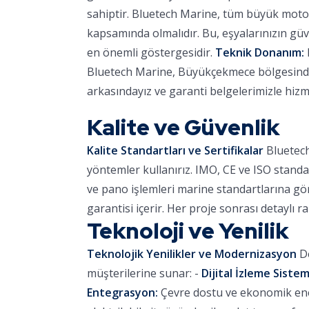
sahiptir. Bluetech Marine, tüm büyük motor
kapsamında olmalıdır. Bu, eşyalarınızın güve
en önemli göstergesidir.
Teknik Donanım:
Bluetech Marine, Büyükçekmece bölgesinde r
arkasındayız ve garanti belgelerimizle hizm
Kalite ve Güvenlik
Kalite Standartları ve Sertifikalar
Bluetech
yöntemler kullanırız. IMO, CE ve ISO standa
ve pano işlemleri marine standartlarına göre
garantisi içerir. Her proje sonrası detaylı r
Teknoloji ve Yenilik
Teknolojik Yenilikler ve Modernizasyon
De
müşterilerine sunar: -
Dijital İzleme Sistem
Entegrasyon:
Çevre dostu ve ekonomik ener