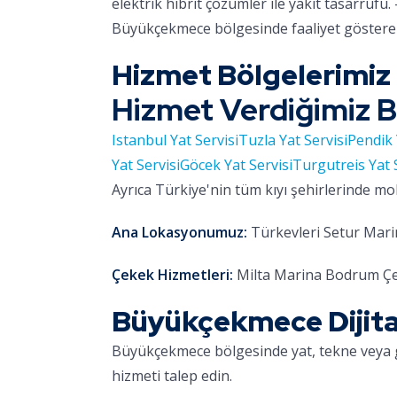
elektrik hibrit çözümler ile yakıt tasarrufu. 
Büyükçekmece bölgesinde faaliyet gösteren
Hizmet Bölgelerimiz
Hizmet Verdiğimiz B
Istanbul Yat Servisi
Tuzla Yat Servisi
Pendik 
Yat Servisi
Göcek Yat Servisi
Turgutreis Yat 
Ayrıca Türkiye'nin tüm kıyı şehirlerinde mo
Ana Lokasyonumuz:
Türkevleri Setur Marin
Çekek Hizmetleri:
Milta Marina Bodrum Çe
Büyükçekmece Dijital 
Büyükçekmece bölgesinde yat, tekne veya 
hizmeti talep edin.