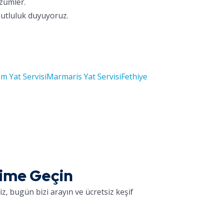
özümler.
mutluluk duyuyoruz.
m Yat Servisi
Marmaris Yat Servisi
Fethiye
işime Geçin
z, bugün bizi arayın ve ücretsiz keşif