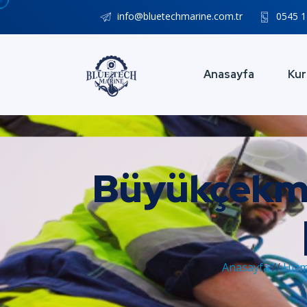
info@bluetechmarine.com.tr
0545 1
Anasayfa
Kur
Büyükçekmec
Anasayfa
//
Hizm