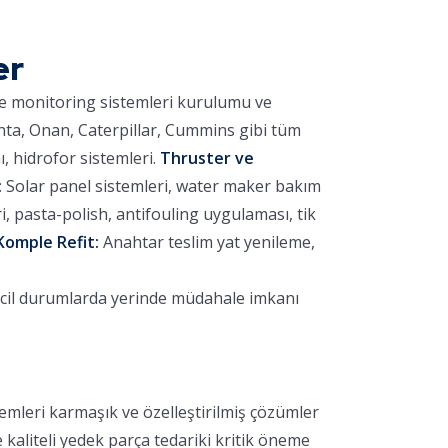
er
ve monitoring sistemleri kurulumu ve
nta, Onan, Caterpillar, Cummins gibi tüm
 hidrofor sistemleri.
Thruster ve
:
Solar panel sistemleri, water maker bakım
 pasta-polish, antifouling uygulaması, tik
Komple Refit:
Anahtar teslim yat yenileme,
acil durumlarda yerinde müdahale imkanı
emleri karmaşık ve özelleştirilmiş çözümler
e kaliteli yedek parça tedariki kritik öneme