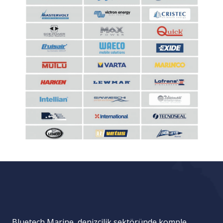
Bluetech Marine, denizcilik sektöründe komple