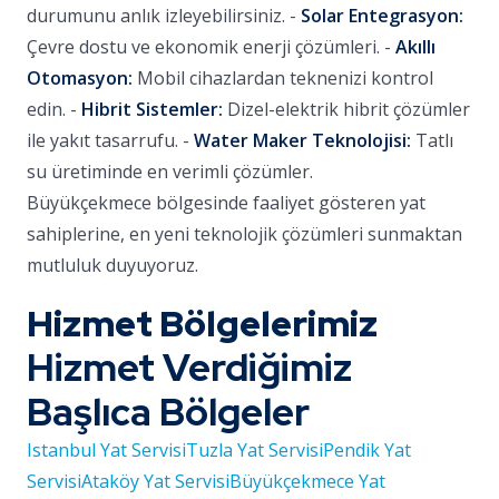
durumunu anlık izleyebilirsiniz. -
Solar Entegrasyon:
Çevre dostu ve ekonomik enerji çözümleri. -
Akıllı
Otomasyon:
Mobil cihazlardan teknenizi kontrol
edin. -
Hibrit Sistemler:
Dizel-elektrik hibrit çözümler
ile yakıt tasarrufu. -
Water Maker Teknolojisi:
Tatlı
su üretiminde en verimli çözümler.
Büyükçekmece bölgesinde faaliyet gösteren yat
sahiplerine, en yeni teknolojik çözümleri sunmaktan
mutluluk duyuyoruz.
Hizmet Bölgelerimiz
Hizmet Verdiğimiz
Başlıca Bölgeler
Istanbul Yat Servisi
Tuzla Yat Servisi
Pendik Yat
Servisi
Ataköy Yat Servisi
Büyükçekmece Yat