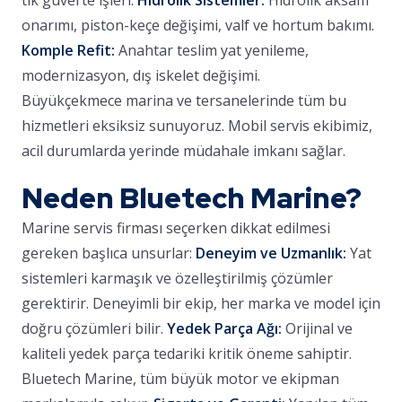
tik güverte işleri.
Hidrolik Sistemler:
Hidrolik aksam
onarımı, piston-keçe değişimi, valf ve hortum bakımı.
Komple Refit:
Anahtar teslim yat yenileme,
modernizasyon, dış iskelet değişimi.
Büyükçekmece marina ve tersanelerinde tüm bu
hizmetleri eksiksiz sunuyoruz. Mobil servis ekibimiz,
acil durumlarda yerinde müdahale imkanı sağlar.
Neden Bluetech Marine?
Marine servis firması seçerken dikkat edilmesi
gereken başlıca unsurlar:
Deneyim ve Uzmanlık:
Yat
sistemleri karmaşık ve özelleştirilmiş çözümler
gerektirir. Deneyimli bir ekip, her marka ve model için
doğru çözümleri bilir.
Yedek Parça Ağı:
Orijinal ve
kaliteli yedek parça tedariki kritik öneme sahiptir.
Bluetech Marine, tüm büyük motor ve ekipman