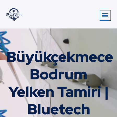
Büyükçekmece
Bodrum
Yelken Tamiri |
Bluetech