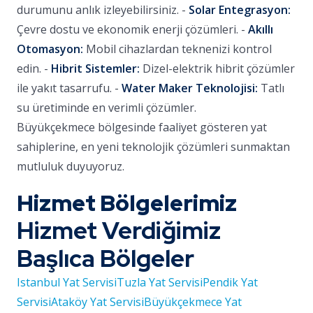
durumunu anlık izleyebilirsiniz. -
Solar Entegrasyon:
Çevre dostu ve ekonomik enerji çözümleri. -
Akıllı
Otomasyon:
Mobil cihazlardan teknenizi kontrol
edin. -
Hibrit Sistemler:
Dizel-elektrik hibrit çözümler
ile yakıt tasarrufu. -
Water Maker Teknolojisi:
Tatlı
su üretiminde en verimli çözümler.
Büyükçekmece bölgesinde faaliyet gösteren yat
sahiplerine, en yeni teknolojik çözümleri sunmaktan
mutluluk duyuyoruz.
Hizmet Bölgelerimiz
Hizmet Verdiğimiz
Başlıca Bölgeler
Istanbul Yat Servisi
Tuzla Yat Servisi
Pendik Yat
Servisi
Ataköy Yat Servisi
Büyükçekmece Yat