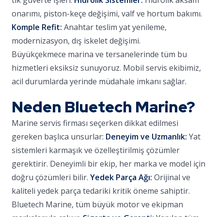
tik güverte işleri.
Hidrolik Sistemler:
Hidrolik aksam
onarımı, piston-keçe değişimi, valf ve hortum bakımı.
Komple Refit:
Anahtar teslim yat yenileme,
modernizasyon, dış iskelet değişimi.
Büyükçekmece marina ve tersanelerinde tüm bu
hizmetleri eksiksiz sunuyoruz. Mobil servis ekibimiz,
acil durumlarda yerinde müdahale imkanı sağlar.
Neden Bluetech Marine?
Marine servis firması seçerken dikkat edilmesi
gereken başlıca unsurlar:
Deneyim ve Uzmanlık:
Yat
sistemleri karmaşık ve özelleştirilmiş çözümler
gerektirir. Deneyimli bir ekip, her marka ve model için
doğru çözümleri bilir.
Yedek Parça Ağı:
Orijinal ve
kaliteli yedek parça tedariki kritik öneme sahiptir.
Bluetech Marine, tüm büyük motor ve ekipman