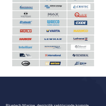
Bluetech Marine, denizcilik sektöründe komple