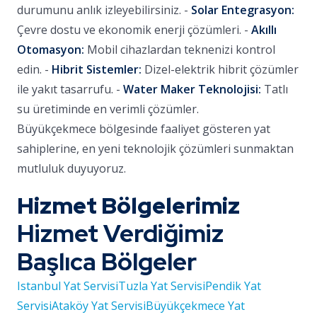
durumunu anlık izleyebilirsiniz. -
Solar Entegrasyon:
Çevre dostu ve ekonomik enerji çözümleri. -
Akıllı
Otomasyon:
Mobil cihazlardan teknenizi kontrol
edin. -
Hibrit Sistemler:
Dizel-elektrik hibrit çözümler
ile yakıt tasarrufu. -
Water Maker Teknolojisi:
Tatlı
su üretiminde en verimli çözümler.
Büyükçekmece bölgesinde faaliyet gösteren yat
sahiplerine, en yeni teknolojik çözümleri sunmaktan
mutluluk duyuyoruz.
Hizmet Bölgelerimiz
Hizmet Verdiğimiz
Başlıca Bölgeler
Istanbul Yat Servisi
Tuzla Yat Servisi
Pendik Yat
Servisi
Ataköy Yat Servisi
Büyükçekmece Yat