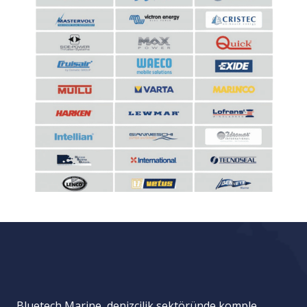
Bluetech Marine, denizcilik sektöründe komple