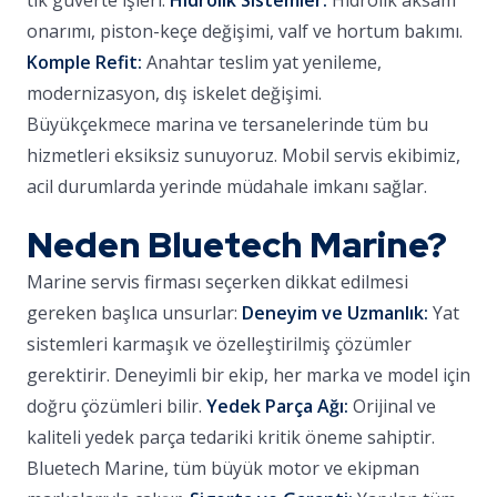
tik güverte işleri.
Hidrolik Sistemler:
Hidrolik aksam
onarımı, piston-keçe değişimi, valf ve hortum bakımı.
Komple Refit:
Anahtar teslim yat yenileme,
modernizasyon, dış iskelet değişimi.
Büyükçekmece marina ve tersanelerinde tüm bu
hizmetleri eksiksiz sunuyoruz. Mobil servis ekibimiz,
acil durumlarda yerinde müdahale imkanı sağlar.
Neden Bluetech Marine?
Marine servis firması seçerken dikkat edilmesi
gereken başlıca unsurlar:
Deneyim ve Uzmanlık:
Yat
sistemleri karmaşık ve özelleştirilmiş çözümler
gerektirir. Deneyimli bir ekip, her marka ve model için
doğru çözümleri bilir.
Yedek Parça Ağı:
Orijinal ve
kaliteli yedek parça tedariki kritik öneme sahiptir.
Bluetech Marine, tüm büyük motor ve ekipman