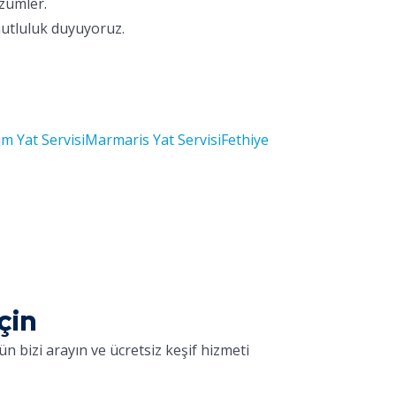
özümler.
mutluluk duyuyoruz.
m Yat Servisi
Marmaris Yat Servisi
Fethiye
çin
n bizi arayın ve ücretsiz keşif hizmeti