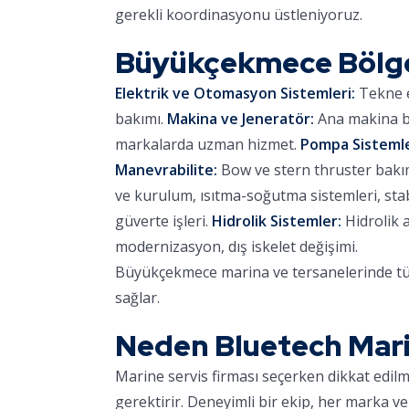
gerekli koordinasyonu üstleniyoruz.
Büyükçekmece Bölg
Elektrik ve Otomasyon Sistemleri:
Tekne e
bakımı.
Makina ve Jeneratör:
Ana makina ba
markalarda uzman hizmet.
Pompa Sistemle
Manevrabilite:
Bow ve stern thruster bakımı,
ve kurulum, ısıtma-soğutma sistemleri, stab
güverte işleri.
Hidrolik Sistemler:
Hidrolik 
modernizasyon, dış iskelet değişimi.
Büyükçekmece marina ve tersanelerinde tüm
sağlar.
Neden Bluetech Mar
Marine servis firması seçerken dikkat edil
gerektirir. Deneyimli bir ekip, her marka ve