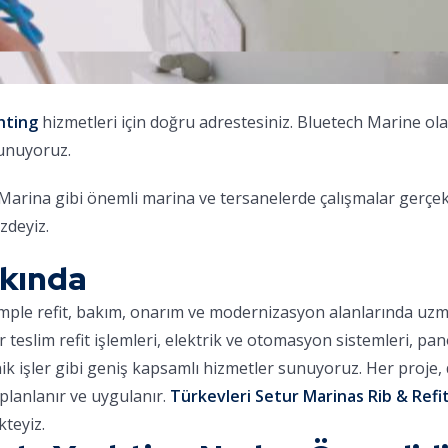
hting
hizmetleri için doğru adrestesiniz. Bluetech Marine ol
sunuyoruz.
na gibi önemli marina ve tersanelerde çalışmalar gerçekleş
zdeyiz.
kkında
omple refit, bakım, onarım ve modernizasyon alanlarında uz
ar teslim refit işlemleri, elektrik ve otomasyon sistemleri, pa
nik işler gibi geniş kapsamlı hizmetler sunuyoruz. Her proje
planlanır ve uygulanır.
Türkevleri Setur Marinas Rib & Refit
teyiz.