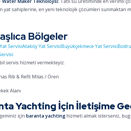
-
Water Maker Teknolojisi:
Tatlı su üretiminde en verimli ç
 yat sahiplerine, en yeni teknolojik çözümleri sunmaktan 
aşlıca Bölgeler
Yat Servisi
Ataköy Yat Servisi
Büyükçekmece Yat Servisi
Bodru
Servisi
bil servis hizmeti vermekteyiz.
as Rib & Refit Milas / Ören
kek Alanı
a Yachting İçin İletişime Ge
geminiz için
baranta yachting
hizmeti almak isterseniz, bugü