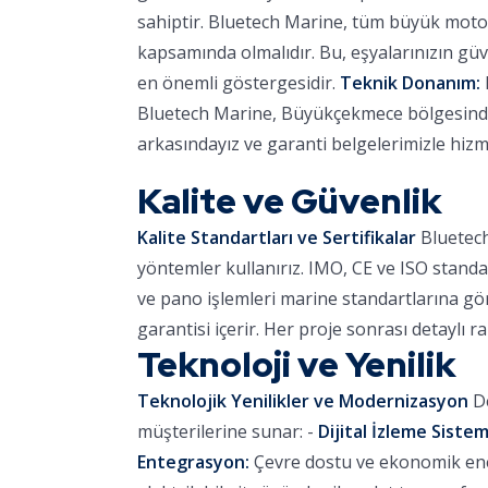
sahiptir. Bluetech Marine, tüm büyük motor
kapsamında olmalıdır. Bu, eşyalarınızın güve
en önemli göstergesidir.
Teknik Donanım:
Bluetech Marine, Büyükçekmece bölgesinde r
arkasındayız ve garanti belgelerimizle hizm
Kalite ve Güvenlik
Kalite Standartları ve Sertifikalar
Bluetech
yöntemler kullanırız. IMO, CE ve ISO standa
ve pano işlemleri marine standartlarına göre
garantisi içerir. Her proje sonrası detaylı r
Teknoloji ve Yenilik
Teknolojik Yenilikler ve Modernizasyon
De
müşterilerine sunar: -
Dijital İzleme Sistem
Entegrasyon:
Çevre dostu ve ekonomik ener