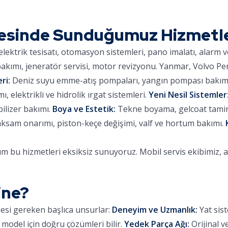
esinde Sunduğumuz Hizmetl
lektrik tesisatı, otomasyon sistemleri, pano imalatı, alarm 
kımı, jeneratör servisi, motor revizyonu. Yanmar, Volvo Pe
ri:
Deniz suyu emme-atış pompaları, yangın pompası bakımı,
 elektrikli ve hidrolik ırgat sistemleri.
Yeni Nesil Sistemler
ilizer bakımı.
Boya ve Estetik:
Tekne boyama, gelcoat tamiri,
aksam onarımı, piston-keçe değişimi, valf ve hortum bakımı.
 bu hizmetleri eksiksiz sunuyoruz. Mobil servis ekibimiz, 
ine?
mesi gereken başlıca unsurlar:
Deneyim ve Uzmanlık:
Yat sist
 model için doğru çözümleri bilir.
Yedek Parça Ağı:
Orijinal v