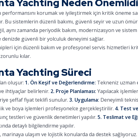
ta Yachting Neden Önemlidi
ın performansını korumak ve iyileştirmek için kritik öneme sa
ır. Bu sistemlerin düzenli bakımı, güvenli seyir ve uzun ömür
eğil, aynı zamanda periyodik bakım, modernizasyon ve sistem 
e denizde güvenli bir yolculuk deneyimi sağlar.
eri için düzenli bakım ve profesyonel servis hizmetleri kri
zorunlu kılar.
ta Yachting Süreci
dan oluşur:
1. Ön Keşif ve Değerlendirme:
Tekneniz uzman eki
 ihtiyaçlar belirlenir.
2. Proje Planlaması:
Yapılacak işlemle
iye şeffaf fiyat teklifi sunulur.
3. Uygulama:
Deneyimli teknis
lik ve boya işlemleri profesyonelce gerçekleştirilir.
4. Test ve
sınç testleri ve güvenlik denetimleri yapılır.
5. Teslimat ve Eğ
ında detaylı bilgilendirme yapılır.
arinaya ulaşım ve lojistik konularda da destek sağlıyoruz. Ç