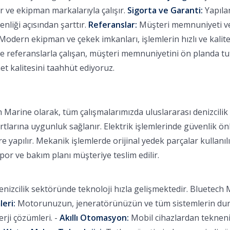
 ve ekipman markalarıyla çalışır.
Sigorta ve Garanti:
Yapılan
nliği açısından şarttır.
Referanslar:
Müşteri memnuniyeti ve b
Modern ekipman ve çekek imkanları, işlemlerin hızlı ve kalitel
eferanslarla çalışan, müşteri memnuniyetini ön planda tutan
et kalitesini taahhüt ediyoruz.
 Marine olarak, tüm çalışmalarımızda uluslararası denizcili
rtlarına uygunluk sağlanır. Elektrik işlemlerinde güvenlik ön
 yapılır. Mekanik işlemlerde orijinal yedek parçalar kullanılı
apor ve bakım planı müşteriye teslim edilir.
nizcilik sektöründe teknoloji hızla gelişmektedir. Bluetech M
leri:
Motorunuzun, jeneratörünüzün ve tüm sistemlerin durum
ji çözümleri. -
Akıllı Otomasyon:
Mobil cihazlardan tekneniz