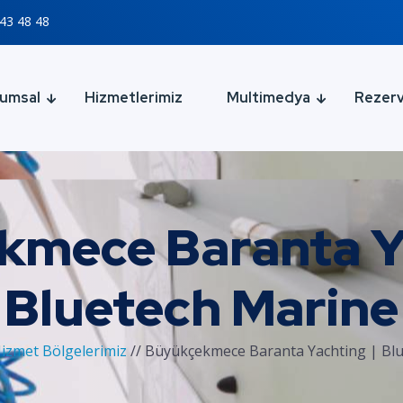
43 48 48
umsal
Hizmetlerimiz
Multimedya
Rezer
kmece Baranta Ya
Bluetech Marine
izmet Bölgelerimiz
//
Büyükçekmece Baranta Yachting | Bl