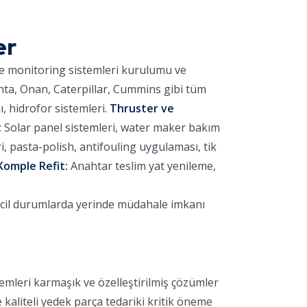
er
ve monitoring sistemleri kurulumu ve
nta, Onan, Caterpillar, Cummins gibi tüm
 hidrofor sistemleri.
Thruster ve
:
Solar panel sistemleri, water maker bakım
 pasta-polish, antifouling uygulaması, tik
Komple Refit:
Anahtar teslim yat yenileme,
acil durumlarda yerinde müdahale imkanı
emleri karmaşık ve özelleştirilmiş çözümler
e kaliteli yedek parça tedariki kritik öneme