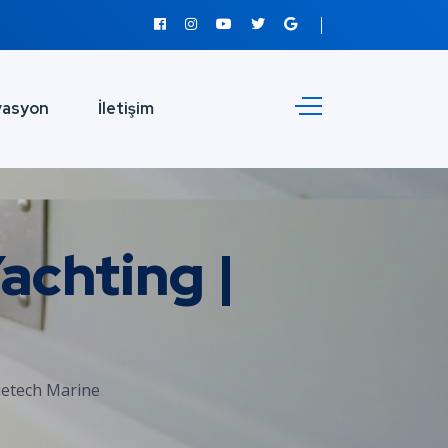
vasyon
İletişim
chting |
uetech Marine