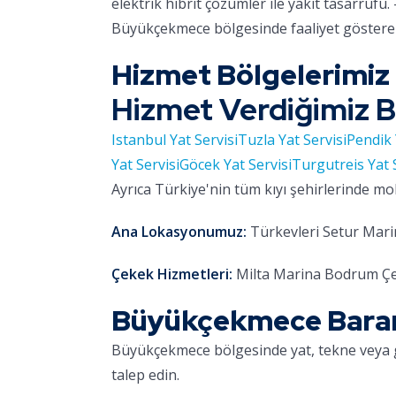
elektrik hibrit çözümler ile yakıt tasarrufu. 
Büyükçekmece bölgesinde faaliyet gösteren
Hizmet Bölgelerimiz
Hizmet Verdiğimiz B
Istanbul Yat Servisi
Tuzla Yat Servisi
Pendik 
Yat Servisi
Göcek Yat Servisi
Turgutreis Yat 
Ayrıca Türkiye'nin tüm kıyı şehirlerinde mo
Ana Lokasyonumuz:
Türkevleri Setur Marin
Çekek Hizmetleri:
Milta Marina Bodrum Çe
Büyükçekmece Barant
Büyükçekmece bölgesinde yat, tekne veya 
talep edin.