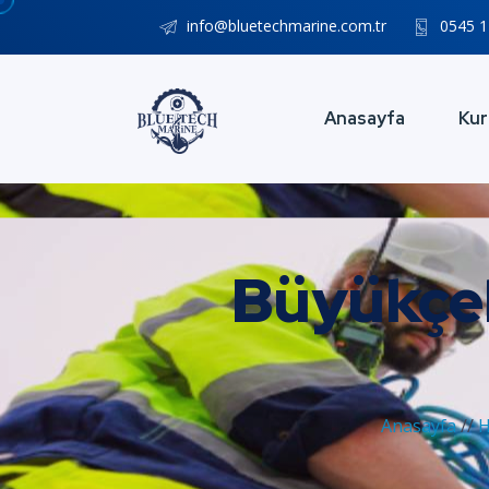
info@bluetechmarine.com.tr
0545 1
Anasayfa
Kur
Büyükçe
Anasayfa
//
H