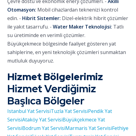
Çevre dostu ve ekonomik enerji çözümleri. -
Akıllı
Otomasyon:
Mobil cihazlardan teknenizi kontrol
edin. -
Hibrit Sistemler:
Dizel-elektrik hibrit çözümler
ile yakıt tasarrufu. -
Water Maker Teknolojisi:
Tatlı
su üretiminde en verimli çözümler.
Büyükçekmece bölgesinde faaliyet gösteren yat
sahiplerine, en yeni teknolojik çözümleri sunmaktan
mutluluk duyuyoruz.
Hizmet Bölgelerimiz
Hizmet Verdiğimiz
Başlıca Bölgeler
Istanbul Yat Servisi
Tuzla Yat Servisi
Pendik Yat
Servisi
Ataköy Yat Servisi
Büyükçekmece Yat
Servisi
Bodrum Yat Servisi
Marmaris Yat Servisi
Fethiye