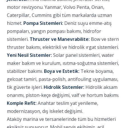
motor revizyonu. Yanmar, Volvo Penta, Onan,
Caterpillar, Cummins gibi tüm markalarda uzman
hizmet.
Pompa Sistemleri:
Deniz suyu emme-atış
pompaları, yangın pompası bakımı, hidrofor
sistemleri.
Thruster ve Manevrabilite:
Bow ve stern
thruster bakımı, elektrikli ve hidrolik ırgat sistemleri.
Yeni Nesil Sistemler:
Solar panel sistemleri, water
maker bakım ve kurulum, ısıtma-soğutma sistemleri,
stabilizer bakımı.
Boya ve Estetik:
Tekne boyama,
gelcoat tamiri, pasta-polish, antifouling uygulaması,
tik güverte işleri.
Hidrolik Sistemler:
Hidrolik aksam
onarımı, piston-keçe değişimi, valf ve hortum bakımı.
Komple Refit:
Anahtar teslim yat yenileme,
modernizasyon, dış iskelet değişimi.
Ataköy marina ve tersanelerinde tüm bu hizmetleri
eksiksiz sunuyoruz. Mobil servis ekibimiz, acil