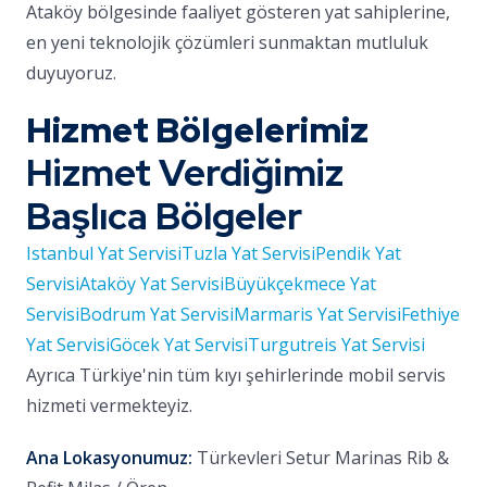
Ataköy bölgesinde faaliyet gösteren yat sahiplerine,
en yeni teknolojik çözümleri sunmaktan mutluluk
duyuyoruz.
Hizmet Bölgelerimiz
Hizmet Verdiğimiz
Başlıca Bölgeler
Istanbul Yat Servisi
Tuzla Yat Servisi
Pendik Yat
Servisi
Ataköy Yat Servisi
Büyükçekmece Yat
Servisi
Bodrum Yat Servisi
Marmaris Yat Servisi
Fethiye
Yat Servisi
Göcek Yat Servisi
Turgutreis Yat Servisi
Ayrıca Türkiye'nin tüm kıyı şehirlerinde mobil servis
hizmeti vermekteyiz.
Ana Lokasyonumuz:
Türkevleri Setur Marinas Rib &