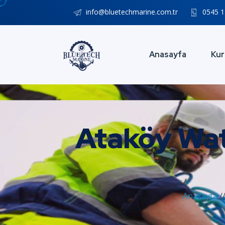
info@bluetechmarine.com.tr
0545 1
Anasayfa
Kur
Ataköy Wat
Anasayfa
/