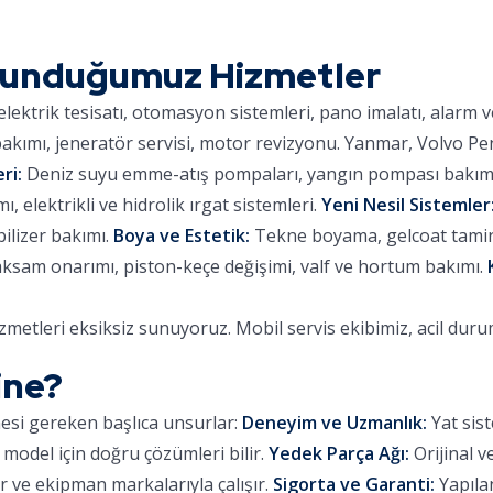
Sunduğumuz Hizmetler
lektrik tesisatı, otomasyon sistemleri, pano imalatı, alarm 
kımı, jeneratör servisi, motor revizyonu. Yanmar, Volvo Pe
ri:
Deniz suyu emme-atış pompaları, yangın pompası bakımı,
 elektrikli ve hidrolik ırgat sistemleri.
Yeni Nesil Sistemler
ilizer bakımı.
Boya ve Estetik:
Tekne boyama, gelcoat tamiri,
aksam onarımı, piston-keçe değişimi, valf ve hortum bakımı.
metleri eksiksiz sunuyoruz. Mobil servis ekibimiz, acil dur
ine?
mesi gereken başlıca unsurlar:
Deneyim ve Uzmanlık:
Yat sist
 model için doğru çözümleri bilir.
Yedek Parça Ağı:
Orijinal v
 ve ekipman markalarıyla çalışır.
Sigorta ve Garanti:
Yapılan