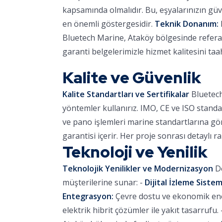
kapsamında olmalıdır. Bu, eşyalarınızın güve
en önemli göstergesidir.
Teknik Donanım:
Bluetech Marine, Ataköy bölgesinde referans
garanti belgelerimizle hizmet kalitesini ta
Kalite ve Güvenlik
Kalite Standartları ve Sertifikalar
Bluetech
yöntemler kullanırız. IMO, CE ve ISO standa
ve pano işlemleri marine standartlarına göre
garantisi içerir. Her proje sonrası detaylı r
Teknoloji ve Yenilik
Teknolojik Yenilikler ve Modernizasyon
De
müşterilerine sunar: -
Dijital İzleme Sistem
Entegrasyon:
Çevre dostu ve ekonomik ener
elektrik hibrit çözümler ile yakıt tasarrufu. 