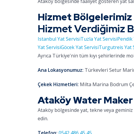
Ataköy bölgesinde faaliyet gösteren yat sa
Hizmet Bölgelerimiz
Hizmet Verdiğimiz B
Istanbul Yat Servisi
Tuzla Yat Servisi
Pendik 
Yat Servisi
Göcek Yat Servisi
Turgutreis Yat 
Ayrıca Türkiye'nin tüm kıyı şehirlerinde mo
Ana Lokasyonumuz:
Türkevleri Setur Marin
Çekek Hizmetleri:
Milta Marina Bodrum Çe
Ataköy Water Maker O
Ataköy bölgesinde yat, tekne veya geminiz 
edin.
Telefon:
0542 486 45 45