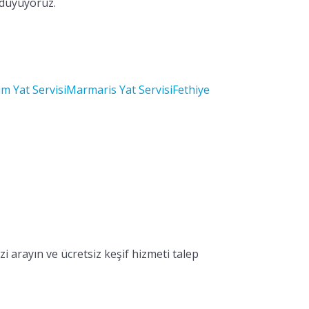
 duyuyoruz.
m Yat Servisi
Marmaris Yat Servisi
Fethiye
i arayın ve ücretsiz keşif hizmeti talep