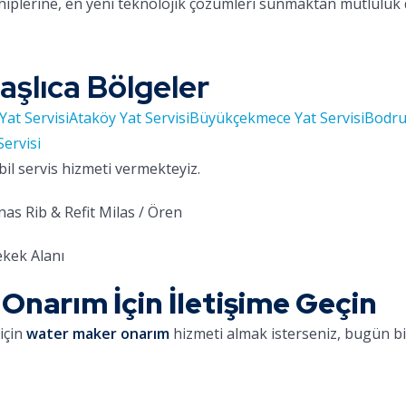
hiplerine, en yeni teknolojik çözümleri sunmaktan mutluluk
aşlıca Bölgeler
Yat Servisi
Ataköy Yat Servisi
Büyükçekmece Yat Servisi
Bodru
Servisi
bil servis hizmeti vermekteyiz.
as Rib & Refit Milas / Ören
kek Alanı
narım İçin İletişime Geçin
için
water maker onarım
hizmeti almak isterseniz, bugün biz