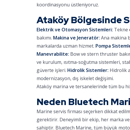
koordinasyonu üstleniyoruz.
Ataköy Bölgesinde 
Elektrik ve Otomasyon Sistemleri:
Tekne e
bakımı.
Makina ve Jeneratör:
Ana makina ba
markalarda uzman hizmet.
Pompa Sistemle
Manevrabilite:
Bow ve stern thruster bakımı,
ve kurulum, ısıtma-soğutma sistemleri, stab
güverte işleri.
Hidrolik Sistemler:
Hidrolik 
modernizasyon, dış iskelet değişimi.
Ataköy marina ve tersanelerinde tüm bu hiz
Neden Bluetech Mar
Marine servis firması seçerken dikkat edil
gerektirir. Deneyimli bir ekip, her marka ve
sahiptir. Bluetech Marine, tüm büyük motor