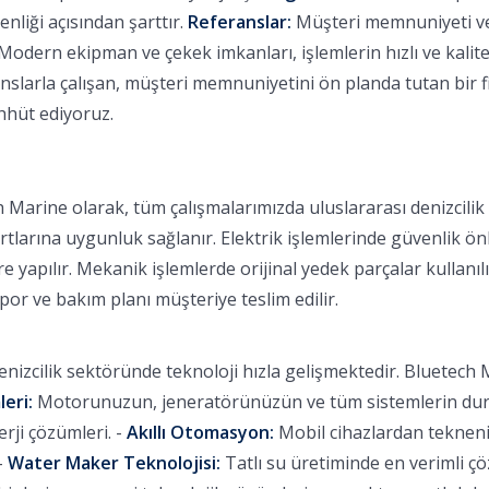
nliği açısından şarttır.
Referanslar:
Müşteri memnuniyeti ve b
Modern ekipman ve çekek imkanları, işlemlerin hızlı ve kalitel
larla çalışan, müşteri memnuniyetini ön planda tutan bir fi
ahhüt ediyoruz.
 Marine olarak, tüm çalışmalarımızda uluslararası denizcili
rtlarına uygunluk sağlanır. Elektrik işlemlerinde güvenlik ön
 yapılır. Mekanik işlemlerde orijinal yedek parçalar kullanılı
apor ve bakım planı müşteriye teslim edilir.
nizcilik sektöründe teknoloji hızla gelişmektedir. Bluetech M
leri:
Motorunuzun, jeneratörünüzün ve tüm sistemlerin durum
ji çözümleri. -
Akıllı Otomasyon:
Mobil cihazlardan tekneniz
-
Water Maker Teknolojisi:
Tatlı su üretiminde en verimli ç