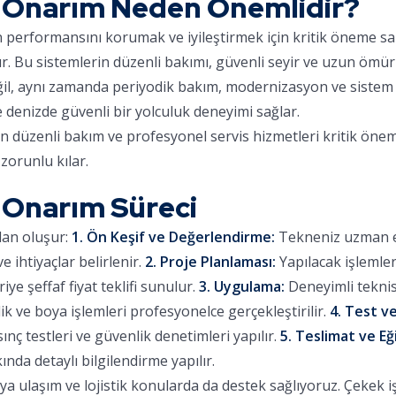
 Onarım Neden Önemlidir?
ın performansını korumak ve iyileştirmek için kritik öneme sa
ır. Bu sistemlerin düzenli bakımı, güvenli seyir ve uzun ömür
eğil, aynı zamanda periyodik bakım, modernizasyon ve sistem 
e denizde güvenli bir yolculuk deneyimi sağlar.
in düzenli bakım ve profesyonel servis hizmetleri kritik önem
zorunlu kılar.
 Onarım Süreci
dan oluşur:
1. Ön Keşif ve Değerlendirme:
Tekneniz uzman eki
 ihtiyaçlar belirlenir.
2. Proje Planlaması:
Yapılacak işlemle
iye şeffaf fiyat teklifi sunulur.
3. Uygulama:
Deneyimli teknis
lik ve boya işlemleri profesyonelce gerçekleştirilir.
4. Test ve
sınç testleri ve güvenlik denetimleri yapılır.
5. Teslimat ve Eğ
ında detaylı bilgilendirme yapılır.
 ulaşım ve lojistik konularda da destek sağlıyoruz. Çekek işl