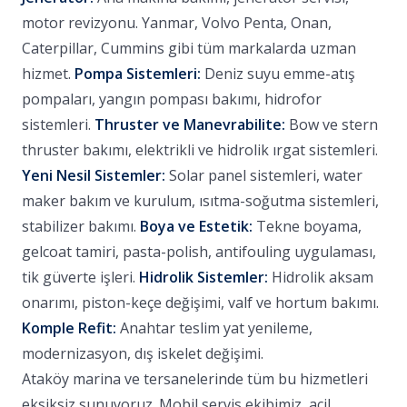
motor revizyonu. Yanmar, Volvo Penta, Onan,
Caterpillar, Cummins gibi tüm markalarda uzman
hizmet.
Pompa Sistemleri:
Deniz suyu emme-atış
pompaları, yangın pompası bakımı, hidrofor
sistemleri.
Thruster ve Manevrabilite:
Bow ve stern
thruster bakımı, elektrikli ve hidrolik ırgat sistemleri.
Yeni Nesil Sistemler:
Solar panel sistemleri, water
maker bakım ve kurulum, ısıtma-soğutma sistemleri,
stabilizer bakımı.
Boya ve Estetik:
Tekne boyama,
gelcoat tamiri, pasta-polish, antifouling uygulaması,
tik güverte işleri.
Hidrolik Sistemler:
Hidrolik aksam
onarımı, piston-keçe değişimi, valf ve hortum bakımı.
Komple Refit:
Anahtar teslim yat yenileme,
modernizasyon, dış iskelet değişimi.
Ataköy marina ve tersanelerinde tüm bu hizmetleri
eksiksiz sunuyoruz. Mobil servis ekibimiz, acil