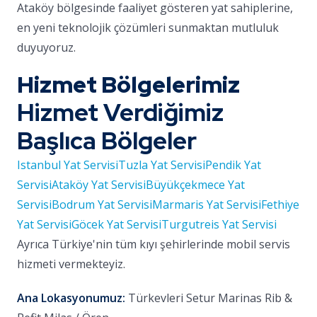
Ataköy bölgesinde faaliyet gösteren yat sahiplerine,
en yeni teknolojik çözümleri sunmaktan mutluluk
duyuyoruz.
Hizmet Bölgelerimiz
Hizmet Verdiğimiz
Başlıca Bölgeler
Istanbul Yat Servisi
Tuzla Yat Servisi
Pendik Yat
Servisi
Ataköy Yat Servisi
Büyükçekmece Yat
Servisi
Bodrum Yat Servisi
Marmaris Yat Servisi
Fethiye
Yat Servisi
Göcek Yat Servisi
Turgutreis Yat Servisi
Ayrıca Türkiye'nin tüm kıyı şehirlerinde mobil servis
hizmeti vermekteyiz.
Ana Lokasyonumuz:
Türkevleri Setur Marinas Rib &