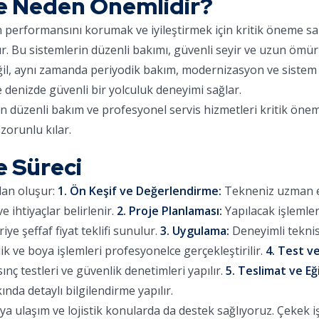
e Neden Önemlidir?
ın performansını korumak ve iyileştirmek için kritik öneme sa
ır. Bu sistemlerin düzenli bakımı, güvenli seyir ve uzun ömür
eğil, aynı zamanda periyodik bakım, modernizasyon ve sistem 
e denizde güvenli bir yolculuk deneyimi sağlar.
in düzenli bakım ve profesyonel servis hizmetleri kritik önem
zorunlu kılar.
e Süreci
dan oluşur:
1. Ön Keşif ve Değerlendirme:
Tekneniz uzman eki
 ihtiyaçlar belirlenir.
2. Proje Planlaması:
Yapılacak işlemle
iye şeffaf fiyat teklifi sunulur.
3. Uygulama:
Deneyimli teknis
lik ve boya işlemleri profesyonelce gerçekleştirilir.
4. Test ve
sınç testleri ve güvenlik denetimleri yapılır.
5. Teslimat ve Eğ
ında detaylı bilgilendirme yapılır.
 ulaşım ve lojistik konularda da destek sağlıyoruz. Çekek işl