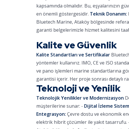
kapsamında olmalıdır. Bu, eşyalarınızın güve
en önemli göstergesidir.
Teknik Donanım:
Bluetech Marine, Ataköy bölgesinde referans
garanti belgelerimizle hizmet kalitesini ta
Kalite ve Güvenlik
Kalite Standartları ve Sertifikalar
Bluetech
yöntemler kullanırız. IMO, CE ve ISO standa
ve pano işlemleri marine standartlarına göre
garantisi içerir. Her proje sonrası detaylı r
Teknoloji ve Yenilik
Teknolojik Yenilikler ve Modernizasyon
De
müşterilerine sunar: -
Dijital İzleme Sistem
Entegrasyon:
Çevre dostu ve ekonomik ener
elektrik hibrit çözümler ile yakıt tasarrufu. 