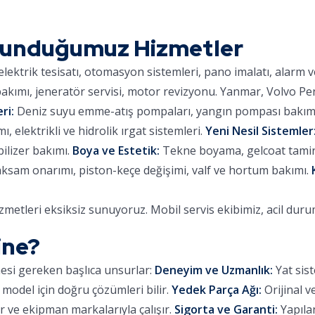
Sunduğumuz Hizmetler
lektrik tesisatı, otomasyon sistemleri, pano imalatı, alarm 
kımı, jeneratör servisi, motor revizyonu. Yanmar, Volvo Pe
ri:
Deniz suyu emme-atış pompaları, yangın pompası bakımı,
 elektrikli ve hidrolik ırgat sistemleri.
Yeni Nesil Sistemler
ilizer bakımı.
Boya ve Estetik:
Tekne boyama, gelcoat tamiri,
aksam onarımı, piston-keçe değişimi, valf ve hortum bakımı.
metleri eksiksiz sunuyoruz. Mobil servis ekibimiz, acil dur
ine?
mesi gereken başlıca unsurlar:
Deneyim ve Uzmanlık:
Yat sist
 model için doğru çözümleri bilir.
Yedek Parça Ağı:
Orijinal v
 ve ekipman markalarıyla çalışır.
Sigorta ve Garanti:
Yapılan