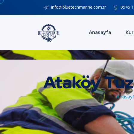
info@bluetechmarine.com.tr
0545 1
Anasayfa
Kur
Ataköy Tuz
Anasay