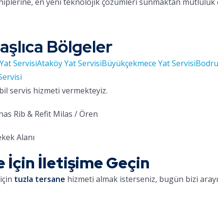
hiplerine, en yeni teknolojik çözümleri sunmaktan mutluluk
aşlıca Bölgeler
Yat Servisi
Ataköy Yat Servisi
Büyükçekmece Yat Servisi
Bodru
Servisi
bil servis hizmeti vermekteyiz.
as Rib & Refit Milas / Ören
kek Alanı
 İçin İletişime Geçin
için
tuzla tersane
hizmeti almak isterseniz, bugün bizi arayın