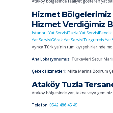
Ataköy bölgesinde faaliyet gösteren yat sa
Hizmet Bölgelerimiz
Hizmet Verdiğimiz B
Istanbul Yat Servisi
Tuzla Yat Servisi
Pendik 
Yat Servisi
Göcek Yat Servisi
Turgutreis Yat 
Ayrıca Türkiye'nin tüm kıyı şehirlerinde mo
Ana Lokasyonumuz:
Türkevleri Setur Marin
Çekek Hizmetleri:
Milta Marina Bodrum Çe
Ataköy Tuzla Tersane
Ataköy bölgesinde yat, tekne veya geminiz 
Telefon:
0542 486 45 45