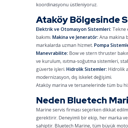
koordinasyonu üstleniyoruz.
Ataköy Bölgesinde 
Elektrik ve Otomasyon Sistemleri:
Tekne e
bakımı.
Makina ve Jeneratör:
Ana makina ba
markalarda uzman hizmet.
Pompa Sistemle
Manevrabilite:
Bow ve stern thruster bakımı,
ve kurulum, ısıtma-soğutma sistemleri, stab
güverte işleri.
Hidrolik Sistemler:
Hidrolik 
modernizasyon, dış iskelet değişimi.
Ataköy marina ve tersanelerinde tüm bu hiz
Neden Bluetech Mar
Marine servis firması seçerken dikkat edil
gerektirir. Deneyimli bir ekip, her marka ve
sahiptir. Bluetech Marine, tüm büyük motor