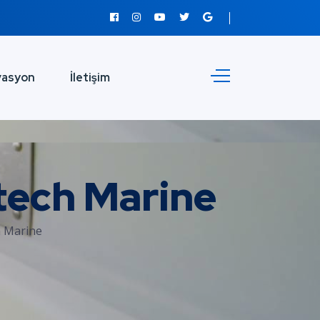
vasyon
İletişim
tech Marine
h Marine