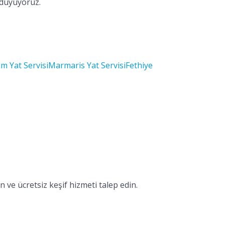
 duyuyoruz.
m Yat Servisi
Marmaris Yat Servisi
Fethiye
 ve ücretsiz keşif hizmeti talep edin.