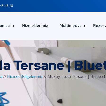
43 48 48
umsal
Hizmetlerimiz
Multimedya
Rezer
la Tersane | Blue
fa
//
Hizmet Bölgelerimiz
//
Ataköy Tuzla Tersane | Bluetec