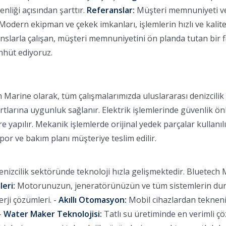
nliği açısından şarttır.
Referanslar:
Müşteri memnuniyeti ve b
Modern ekipman ve çekek imkanları, işlemlerin hızlı ve kalitel
larla çalışan, müşteri memnuniyetini ön planda tutan bir fi
ahhüt ediyoruz.
 Marine olarak, tüm çalışmalarımızda uluslararası denizcili
rtlarına uygunluk sağlanır. Elektrik işlemlerinde güvenlik ön
 yapılır. Mekanik işlemlerde orijinal yedek parçalar kullanılı
apor ve bakım planı müşteriye teslim edilir.
nizcilik sektöründe teknoloji hızla gelişmektedir. Bluetech M
leri:
Motorunuzun, jeneratörünüzün ve tüm sistemlerin durum
ji çözümleri. -
Akıllı Otomasyon:
Mobil cihazlardan tekneniz
-
Water Maker Teknolojisi:
Tatlı su üretiminde en verimli ç