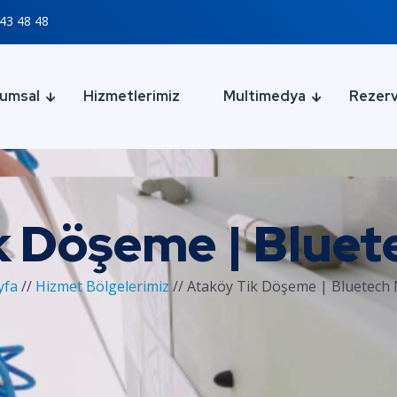
43 48 48
umsal
Hizmetlerimiz
Multimedya
Rezer
k Döşeme | Bluet
yfa
//
Hizmet Bölgelerimiz
//
Ataköy Tik Döşeme | Bluetech