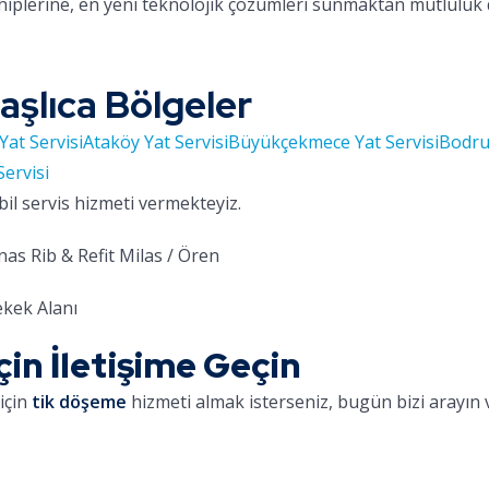
hiplerine, en yeni teknolojik çözümleri sunmaktan mutluluk
aşlıca Bölgeler
Yat Servisi
Ataköy Yat Servisi
Büyükçekmece Yat Servisi
Bodru
Servisi
bil servis hizmeti vermekteyiz.
as Rib & Refit Milas / Ören
kek Alanı
in İletişime Geçin
için
tik döşeme
hizmeti almak isterseniz, bugün bizi arayın v