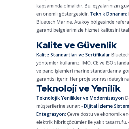
kapsamında olmalıdır. Bu, eşyalarınızın güve
en önemli göstergesidir.
Teknik Donanım:
Bluetech Marine, Ataköy bölgesinde referans
garanti belgelerimizle hizmet kalitesini ta
Kalite ve Güvenlik
Kalite Standartları ve Sertifikalar
Bluetech
yöntemler kullanırız. IMO, CE ve ISO standa
ve pano işlemleri marine standartlarına göre
garantisi içerir. Her proje sonrası detaylı r
Teknoloji ve Yenilik
Teknolojik Yenilikler ve Modernizasyon
De
müşterilerine sunar: -
Dijital İzleme Sistem
Entegrasyon:
Çevre dostu ve ekonomik ener
elektrik hibrit çözümler ile yakıt tasarrufu. 