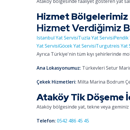
Ataköy bölgesinde faaliyet gösteren yat sa
Hizmet Bölgelerimiz
Hizmet Verdiğimiz B
Istanbul Yat Servisi
Tuzla Yat Servisi
Pendik 
Yat Servisi
Göcek Yat Servisi
Turgutreis Yat 
Ayrıca Türkiye'nin tüm kıyı şehirlerinde mo
Ana Lokasyonumuz:
Türkevleri Setur Marin
Çekek Hizmetleri:
Milta Marina Bodrum Çe
Ataköy Tik Döşeme İç
Ataköy bölgesinde yat, tekne veya geminiz 
Telefon:
0542 486 45 45