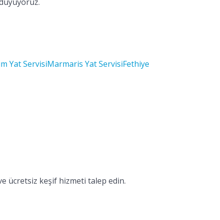
 duyuyoruz.
m Yat Servisi
Marmaris Yat Servisi
Fethiye
e ücretsiz keşif hizmeti talep edin.