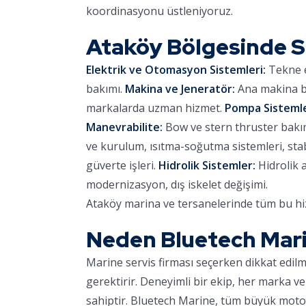
koordinasyonu üstleniyoruz.
Ataköy Bölgesinde 
Elektrik ve Otomasyon Sistemleri:
Tekne e
bakımı.
Makina ve Jeneratör:
Ana makina ba
markalarda uzman hizmet.
Pompa Sistemle
Manevrabilite:
Bow ve stern thruster bakımı,
ve kurulum, ısıtma-soğutma sistemleri, stab
güverte işleri.
Hidrolik Sistemler:
Hidrolik 
modernizasyon, dış iskelet değişimi.
Ataköy marina ve tersanelerinde tüm bu hiz
Neden Bluetech Mar
Marine servis firması seçerken dikkat edil
gerektirir. Deneyimli bir ekip, her marka ve
sahiptir. Bluetech Marine, tüm büyük motor