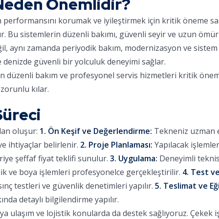
Neden Önemlidir?
ın performansını korumak ve iyileştirmek için kritik öneme sa
ır. Bu sistemlerin düzenli bakımı, güvenli seyir ve uzun ömür
eğil, aynı zamanda periyodik bakım, modernizasyon ve sistem 
e denizde güvenli bir yolculuk deneyimi sağlar.
in düzenli bakım ve profesyonel servis hizmetleri kritik önem
zorunlu kılar.
üreci
dan oluşur:
1. Ön Keşif ve Değerlendirme:
Tekneniz uzman eki
 ihtiyaçlar belirlenir.
2. Proje Planlaması:
Yapılacak işlemle
iye şeffaf fiyat teklifi sunulur.
3. Uygulama:
Deneyimli teknis
lik ve boya işlemleri profesyonelce gerçekleştirilir.
4. Test ve
sınç testleri ve güvenlik denetimleri yapılır.
5. Teslimat ve Eğ
ında detaylı bilgilendirme yapılır.
 ulaşım ve lojistik konularda da destek sağlıyoruz. Çekek işl