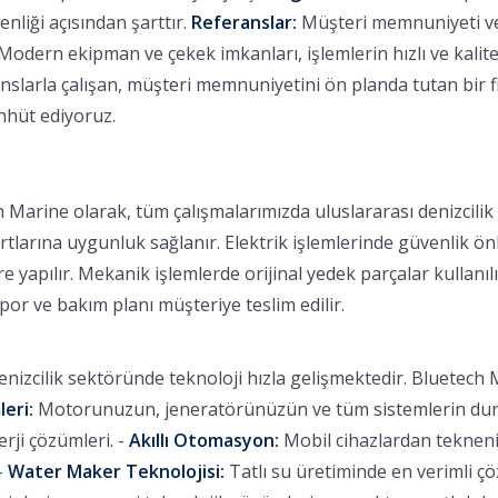
nliği açısından şarttır.
Referanslar:
Müşteri memnuniyeti ve b
Modern ekipman ve çekek imkanları, işlemlerin hızlı ve kalitel
larla çalışan, müşteri memnuniyetini ön planda tutan bir fi
ahhüt ediyoruz.
 Marine olarak, tüm çalışmalarımızda uluslararası denizcili
rtlarına uygunluk sağlanır. Elektrik işlemlerinde güvenlik ön
 yapılır. Mekanik işlemlerde orijinal yedek parçalar kullanılı
apor ve bakım planı müşteriye teslim edilir.
nizcilik sektöründe teknoloji hızla gelişmektedir. Bluetech M
leri:
Motorunuzun, jeneratörünüzün ve tüm sistemlerin durum
ji çözümleri. -
Akıllı Otomasyon:
Mobil cihazlardan tekneniz
-
Water Maker Teknolojisi:
Tatlı su üretiminde en verimli ç