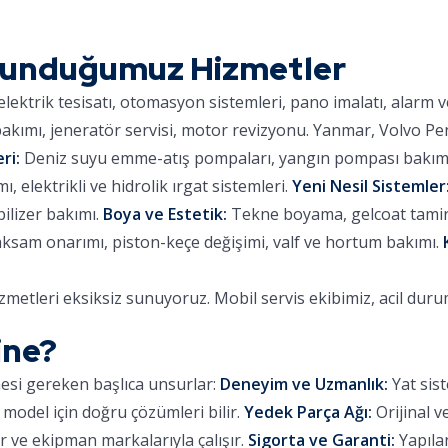
Sunduğumuz Hizmetler
lektrik tesisatı, otomasyon sistemleri, pano imalatı, alarm 
kımı, jeneratör servisi, motor revizyonu. Yanmar, Volvo Pe
ri:
Deniz suyu emme-atış pompaları, yangın pompası bakımı,
 elektrikli ve hidrolik ırgat sistemleri.
Yeni Nesil Sistemler
ilizer bakımı.
Boya ve Estetik:
Tekne boyama, gelcoat tamiri,
aksam onarımı, piston-keçe değişimi, valf ve hortum bakımı.
metleri eksiksiz sunuyoruz. Mobil servis ekibimiz, acil dur
ine?
mesi gereken başlıca unsurlar:
Deneyim ve Uzmanlık:
Yat sist
 model için doğru çözümleri bilir.
Yedek Parça Ağı:
Orijinal v
 ve ekipman markalarıyla çalışır.
Sigorta ve Garanti:
Yapılan