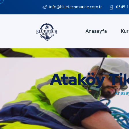
info@bluetechmarine.com.tr
0545 1
Anasayfa
Kur
Ataköy Ti
Anasa