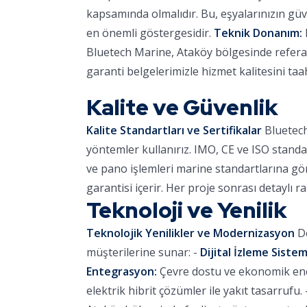
kapsamında olmalıdır. Bu, eşyalarınızın güve
en önemli göstergesidir.
Teknik Donanım:
Bluetech Marine, Ataköy bölgesinde referans
garanti belgelerimizle hizmet kalitesini ta
Kalite ve Güvenlik
Kalite Standartları ve Sertifikalar
Bluetech
yöntemler kullanırız. IMO, CE ve ISO standa
ve pano işlemleri marine standartlarına göre
garantisi içerir. Her proje sonrası detaylı r
Teknoloji ve Yenilik
Teknolojik Yenilikler ve Modernizasyon
De
müşterilerine sunar: -
Dijital İzleme Sistem
Entegrasyon:
Çevre dostu ve ekonomik ener
elektrik hibrit çözümler ile yakıt tasarrufu. 