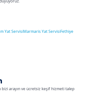
 duyuyoruz.
m Yat Servisi
Marmaris Yat Servisi
Fethiye
n
bizi arayın ve ücretsiz keşif hizmeti talep