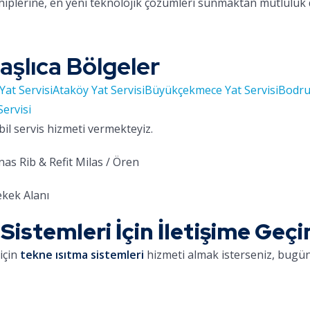
hiplerine, en yeni teknolojik çözümleri sunmaktan mutluluk
aşlıca Bölgeler
Yat Servisi
Ataköy Yat Servisi
Büyükçekmece Yat Servisi
Bodru
Servisi
bil servis hizmeti vermekteyiz.
as Rib & Refit Milas / Ören
kek Alanı
istemleri İçin İletişime Geçi
için
tekne ısıtma sistemleri
hizmeti almak isterseniz, bugün 