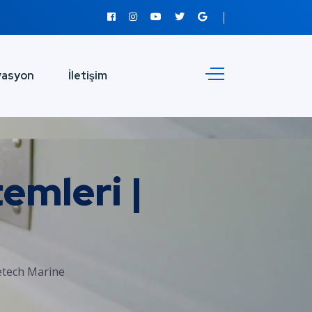
vasyon
İletişim
emleri |
etech Marine