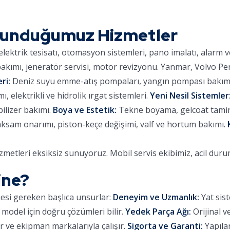
Sunduğumuz Hizmetler
lektrik tesisatı, otomasyon sistemleri, pano imalatı, alarm 
kımı, jeneratör servisi, motor revizyonu. Yanmar, Volvo Pe
ri:
Deniz suyu emme-atış pompaları, yangın pompası bakımı,
 elektrikli ve hidrolik ırgat sistemleri.
Yeni Nesil Sistemler
ilizer bakımı.
Boya ve Estetik:
Tekne boyama, gelcoat tamiri,
aksam onarımı, piston-keçe değişimi, valf ve hortum bakımı.
metleri eksiksiz sunuyoruz. Mobil servis ekibimiz, acil dur
ine?
mesi gereken başlıca unsurlar:
Deneyim ve Uzmanlık:
Yat sist
 model için doğru çözümleri bilir.
Yedek Parça Ağı:
Orijinal v
 ve ekipman markalarıyla çalışır.
Sigorta ve Garanti:
Yapılan