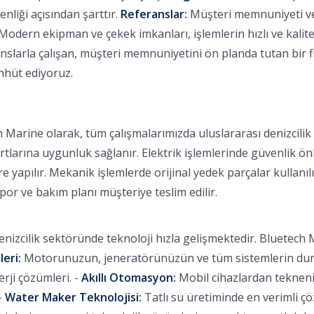
nliği açısından şarttır.
Referanslar:
Müşteri memnuniyeti ve b
Modern ekipman ve çekek imkanları, işlemlerin hızlı ve kalitel
larla çalışan, müşteri memnuniyetini ön planda tutan bir fi
ahhüt ediyoruz.
 Marine olarak, tüm çalışmalarımızda uluslararası denizcili
rtlarına uygunluk sağlanır. Elektrik işlemlerinde güvenlik ön
 yapılır. Mekanik işlemlerde orijinal yedek parçalar kullanılı
apor ve bakım planı müşteriye teslim edilir.
nizcilik sektöründe teknoloji hızla gelişmektedir. Bluetech M
leri:
Motorunuzun, jeneratörünüzün ve tüm sistemlerin durum
ji çözümleri. -
Akıllı Otomasyon:
Mobil cihazlardan tekneniz
-
Water Maker Teknolojisi:
Tatlı su üretiminde en verimli ç