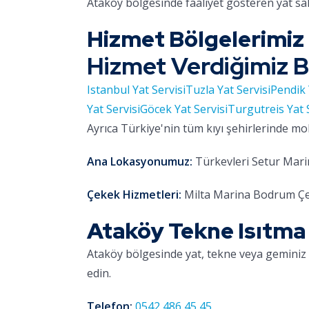
Ataköy bölgesinde faaliyet gösteren yat sa
Hizmet Bölgelerimiz
Hizmet Verdiğimiz B
Istanbul Yat Servisi
Tuzla Yat Servisi
Pendik 
Yat Servisi
Göcek Yat Servisi
Turgutreis Yat 
Ayrıca Türkiye'nin tüm kıyı şehirlerinde mo
Ana Lokasyonumuz:
Türkevleri Setur Marin
Çekek Hizmetleri:
Milta Marina Bodrum Çe
Ataköy Tekne Isıtma S
Ataköy bölgesinde yat, tekne veya geminiz 
edin.
Telefon:
0542 486 45 45