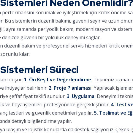
 Sistemleri Neden Önemlidir
ın performansını korumak ve iyileştirmek için kritik öneme sa
ır. Bu sistemlerin düzenli bakımı, güvenli seyir ve uzun ömür
eğil, aynı zamanda periyodik bakım, modernizasyon ve sistem 
e denizde güvenli bir yolculuk deneyimi sağlar.
in düzenli bakım ve profesyonel servis hizmetleri kritik önem
zorunlu kılar.
Sistemleri Süreci
dan oluşur:
1. Ön Keşif ve Değerlendirme:
Tekneniz uzman eki
 ihtiyaçlar belirlenir.
2. Proje Planlaması:
Yapılacak işlemle
iye şeffaf fiyat teklifi sunulur.
3. Uygulama:
Deneyimli teknis
lik ve boya işlemleri profesyonelce gerçekleştirilir.
4. Test ve
sınç testleri ve güvenlik denetimleri yapılır.
5. Teslimat ve Eğ
ında detaylı bilgilendirme yapılır.
 ulaşım ve lojistik konularda da destek sağlıyoruz. Çekek işl