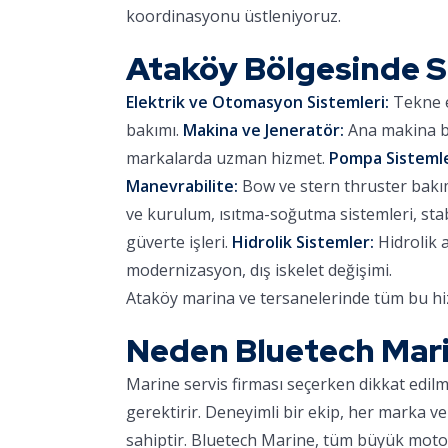
koordinasyonu üstleniyoruz.
Ataköy Bölgesinde 
Elektrik ve Otomasyon Sistemleri:
Tekne e
bakımı.
Makina ve Jeneratör:
Ana makina ba
markalarda uzman hizmet.
Pompa Sistemle
Manevrabilite:
Bow ve stern thruster bakımı,
ve kurulum, ısıtma-soğutma sistemleri, stab
güverte işleri.
Hidrolik Sistemler:
Hidrolik 
modernizasyon, dış iskelet değişimi.
Ataköy marina ve tersanelerinde tüm bu hiz
Neden Bluetech Mar
Marine servis firması seçerken dikkat edil
gerektirir. Deneyimli bir ekip, her marka ve
sahiptir. Bluetech Marine, tüm büyük motor