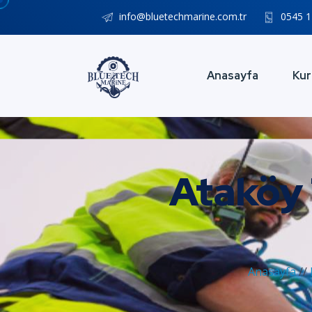
info@bluetechmarine.com.tr
0545 1
Anasayfa
Kur
Ataköy 
Anasayfa
//